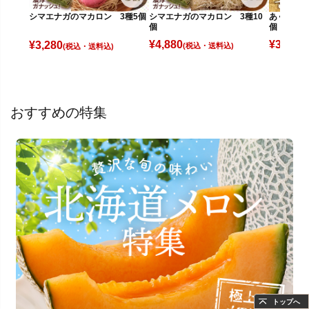
シマエナガのマカロン 3種10
あぐり王国
シマエナガのマカロン 3種5個
個
個
¥
4,880
¥
3,980
¥
3,280
(税込)
(
(税込)
おすすめの特集
トップへ