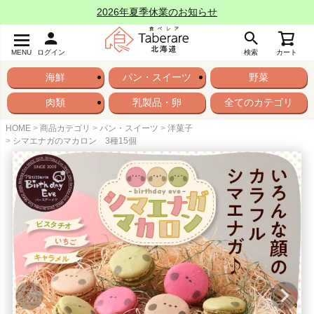
2026年夏季休業のお知らせ
MENU
ログイン
検索
カート
海鮮
パン・スイーツ
野菜
肉類
乳製品・卵
全てのカテゴリ
HOME
商品カテゴリ
パン・スイーツ
洋菓子
シマエナガのマカロン 3種15個