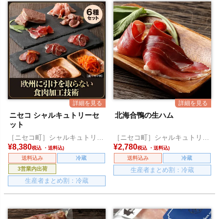
ニセコ シャルキュトリーセ
北海合鴨の生ハム
ット
［ニセコ町］シャルキュトリー
［ニセコ町］シャルキュトリー
アカイシ
アカイシ
¥
8,380
¥
2,780
税込
税込
送料込み
冷蔵
送料込み
冷蔵
3営業内出荷
生産者まとめ割：冷蔵
生産者まとめ割：冷蔵