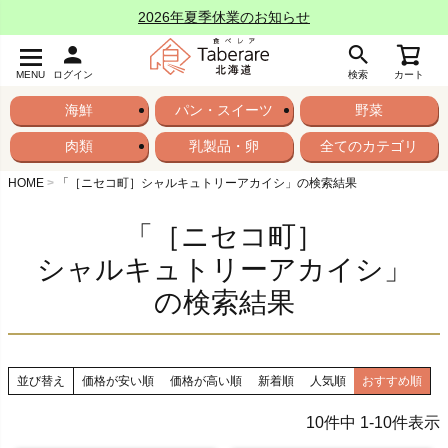
2026年夏季休業のお知らせ
MENU
ログイン
検索
カート
海鮮
パン・スイーツ
野菜
肉類
乳製品・卵
全てのカテゴリ
HOME
「［ニセコ町］シャルキュトリーアカイシ」の検索結果
「［ニセコ町］
シャルキュトリーアカイシ」
の検索結果
並び替え
価格が安い順
価格が高い順
新着順
人気順
おすすめ順
10
件中
1
-
10
件表示