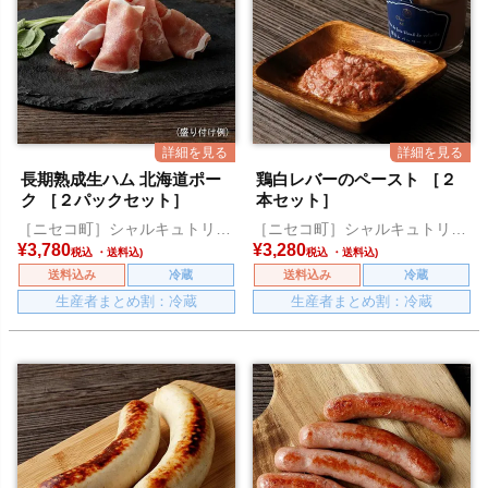
長期熟成生ハム 北海道ポー
鶏白レバーのペースト ［２
ク ［２パックセット］
本セット］
［ニセコ町］シャルキュトリー
［ニセコ町］シャルキュトリー
アカイシ
アカイシ
¥
3,780
¥
3,280
税込
税込
送料込み
冷蔵
送料込み
冷蔵
生産者まとめ割：冷蔵
生産者まとめ割：冷蔵