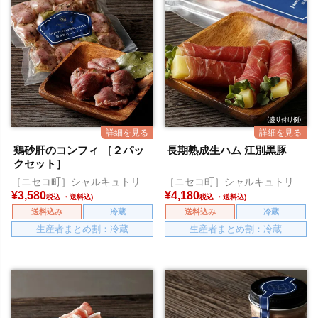
鶏砂肝のコンフィ ［２パッ
長期熟成生ハム 江別黒豚
クセット］
［ニセコ町］シャルキュトリー
［ニセコ町］シャルキュトリー
アカイシ
アカイシ
¥
3,580
¥
4,180
税込
税込
送料込み
冷蔵
送料込み
冷蔵
生産者まとめ割：冷蔵
生産者まとめ割：冷蔵