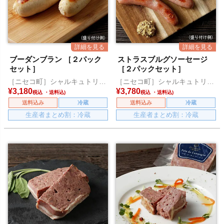
ブーダンブラン ［２パック
ストラスブルグソーセージ
セット］
［２パックセット］
［ニセコ町］シャルキュトリー
［ニセコ町］シャルキュトリー
アカイシ
アカイシ
¥
3,180
¥
3,780
税込
税込
送料込み
冷蔵
送料込み
冷蔵
生産者まとめ割：冷蔵
生産者まとめ割：冷蔵