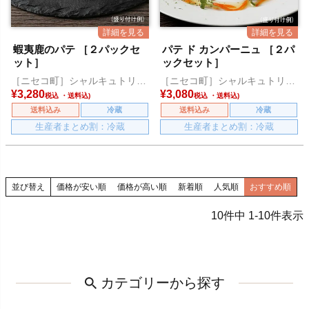
蝦夷鹿のパテ ［２パックセ
パテ ド カンパーニュ ［２パ
ット］
ックセット］
［ニセコ町］シャルキュトリー
［ニセコ町］シャルキュトリー
アカイシ
アカイシ
¥
3,280
¥
3,080
税込
税込
送料込み
冷蔵
送料込み
冷蔵
生産者まとめ割：冷蔵
生産者まとめ割：冷蔵
並び替え
価格が安い順
価格が高い順
新着順
人気順
おすすめ順
10
件中
1
-
10
件表示
カテゴリーから探す