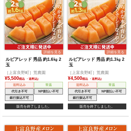
ルピアレッド 秀品 約1.6㎏ 2
ルピアレッド 秀品 約1.3㎏ 2
玉
玉
［上富良野町］荒農園
［上富良野町］荒農園
¥
5,500
¥
4,500
税込
税込
送料込み
常温
送料込み
常温
代引き不可
NP後払い不可
代引き不可
NP後払い不可
銀行振込不可
銀行振込不可
販売を終了しました。
販売を終了しました。