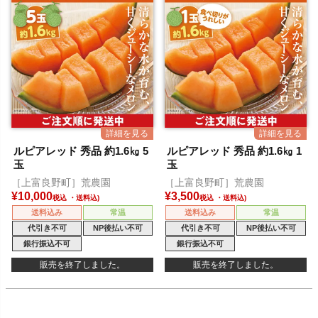
ルピアレッド 秀品 約1.6㎏ 5
ルピアレッド 秀品 約1.6㎏ 1
玉
玉
［上富良野町］荒農園
［上富良野町］荒農園
¥
10,000
¥
3,500
税込
税込
送料込み
常温
送料込み
常温
代引き不可
NP後払い不可
代引き不可
NP後払い不可
銀行振込不可
銀行振込不可
販売を終了しました。
販売を終了しました。