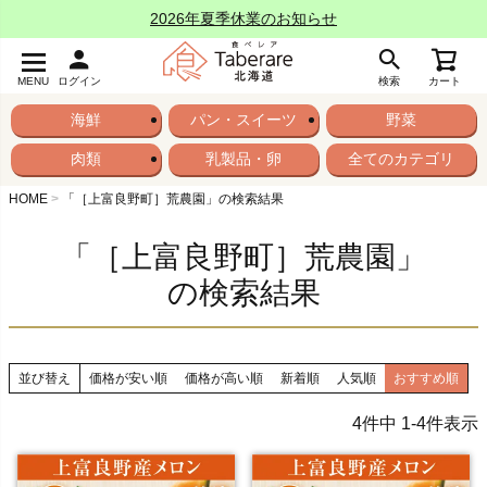
2026年夏季休業のお知らせ
MENU
ログイン
検索
カート
海鮮
パン・スイーツ
野菜
肉類
乳製品・卵
全てのカテゴリ
HOME
「［上富良野町］荒農園」の検索結果
「［上富良野町］荒農園」
の検索結果
並び替え
価格が安い順
価格が高い順
新着順
人気順
おすすめ順
4
件中
1
-
4
件表示