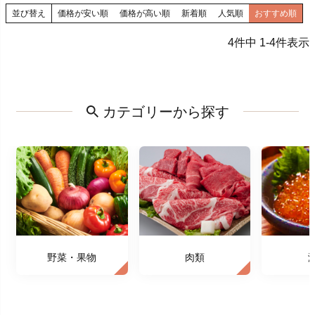
並び替え
価格が安い順
価格が高い順
新着順
人気順
おすすめ順
4
件中
1
-
4
件表示
カテゴリーから探す
野菜・果物
肉類