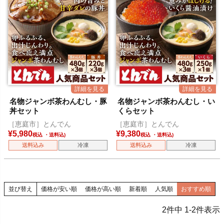
名物ジャンボ茶わんむし・豚
名物ジャンボ茶わんむし・い
丼セット
くらセット
［恵庭市］とんでん
［恵庭市］とんでん
¥
5,980
¥
9,380
税込
税込
送料込み
冷凍
送料込み
冷凍
並び替え
価格が安い順
価格が高い順
新着順
人気順
おすすめ順
2
件中
1
-
2
件表示