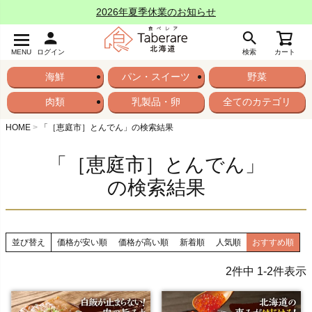
2026年夏季休業のお知らせ
MENU
ログイン
検索
カート
海鮮
パン・スイーツ
野菜
肉類
乳製品・卵
全てのカテゴリ
HOME
「［恵庭市］とんでん」の検索結果
「［恵庭市］とんでん」
の検索結果
並び替え
価格が安い順
価格が高い順
新着順
人気順
おすすめ順
2
件中
1
-
2
件表示