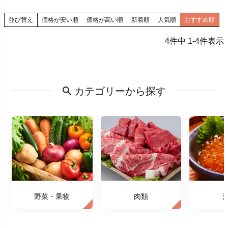
並び替え
価格が安い順
価格が高い順
新着順
人気順
おすすめ順
4
件中
1
-
4
件表示
カテゴリーから探す
野菜・果物
肉類