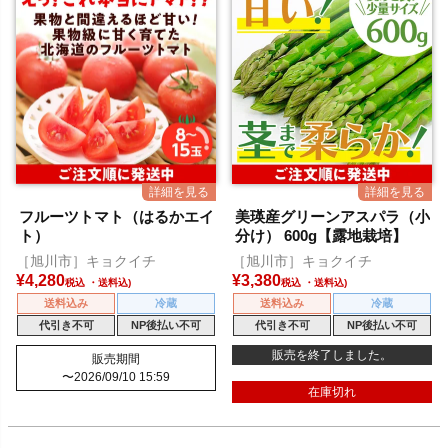
フルーツトマト（はるかエイ
美瑛産グリーンアスパラ（小
ト）
分け） 600g【露地栽培】
［旭川市］キョクイチ
［旭川市］キョクイチ
¥
4,280
¥
3,380
税込
税込
送料込み
冷蔵
送料込み
冷蔵
代引き不可
NP後払い不可
代引き不可
NP後払い不可
販売を終了しました。
販売期間
〜
2026/09/10 15:59
在庫切れ