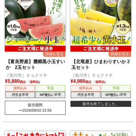
【富良野産】麓郷黒小玉すい
【北竜産】ひまわりすいか 2
か 2玉セット
玉セット
［旭川市］キョクイチ
［旭川市］キョクイチ
¥
5,880
¥
4,980
税込
税込
送料込み
常温
送料込み
常温
代引き不可
NP後払い不可
代引き不可
NP後払い不可
販売を終了しました。
販売期間
〜
2026/09/10 15:59