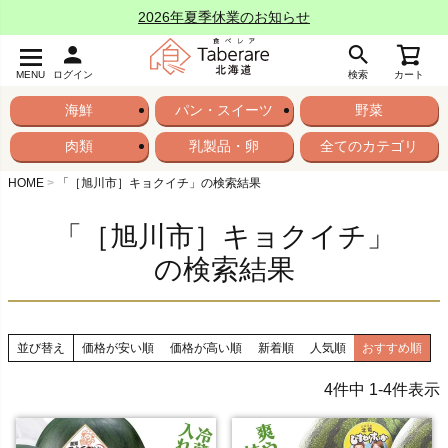
2026年夏季休業のお知らせ
MENU
ログイン
検索
カート
海鮮
パン・スイーツ
野菜
肉類
乳製品・卵
全てのカテゴリ
HOME
「［旭川市］キョクイチ」の検索結果
「［旭川市］キョクイチ」
の検索結果
並び替え
価格が安い順
価格が高い順
新着順
人気順
おすすめ順
4
件中
1
-
4
件表示