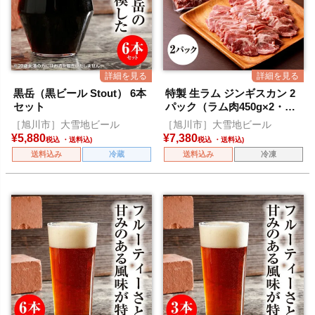
黒岳（黒ビール Stout） 6本
特製 生ラム ジンギスカン 2
セット
パック（ラム肉450g×2・別
添タレ150g×2）
［旭川市］大雪地ビール
［旭川市］大雪地ビール
¥
5,880
¥
7,380
税込
税込
送料込み
冷蔵
送料込み
冷凍