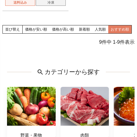
送料込み
冷凍
並び替え
価格が安い順
価格が高い順
新着順
人気順
おすすめ順
9
件中
1
-
9
件表示
カテゴリーから探す
野菜・果物
肉類