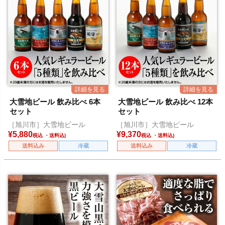
大雪地ビール 飲み比べ 6本
大雪地ビール 飲み比べ 12本
セット
セット
［旭川市］大雪地ビール
［旭川市］大雪地ビール
¥
5,880
¥
9,370
税込
税込
送料込み
冷蔵
送料込み
冷蔵