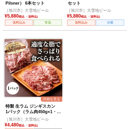
Pilsner） 6本セット
セット
［旭川市］大雪地ビール
［旭川市］大雪地ビール
¥
5,880
¥
5,880
税込
税込
送料込み
常温
送料込み
冷蔵
特製 生ラム ジンギスカン
1パック（ラム肉450g×1・別
添タレ150g）
［旭川市］大雪地ビール
¥
4,480
税込