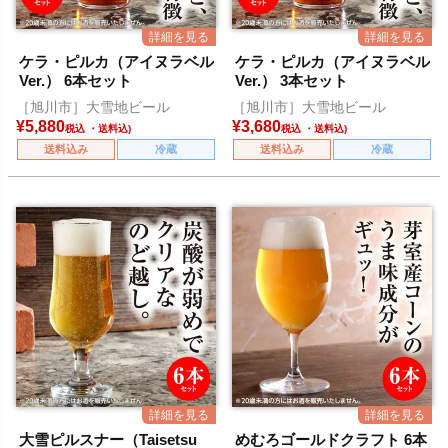
ケラ・ピルカ（アイヌラベル
ケラ・ピルカ（アイヌラベル
Ver.） 6本セット
Ver.） 3本セット
［旭川市］大雪地ビール
［旭川市］大雪地ビール
¥
5,880
¥
3,680
税込
税込
送料込み
冷蔵
送料込み
冷蔵
大雪ピルスナー（Taisetsu
めむろゴールドクラフト 6本