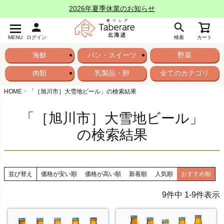
2026年夏季休業のお知らせ
MENU
ログイン
検索
カート
海鮮
パン・スイーツ
野菜
肉類
乳製品・卵
全てのカテゴリ
HOME
「［旭川市］大雪地ビール」の検索結果
「［旭川市］大雪地ビール」
の検索結果
並び替え
価格が安い順
価格が高い順
新着順
人気順
おすすめ順
9
件中
1
-
9
件表示