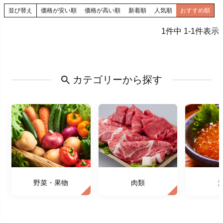
並び替え
価格が安い順
価格が高い順
新着順
人気順
おすすめ順
1
件中
1
-
1
件表示
カテゴリーから探す
野菜・果物
肉類