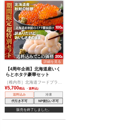
【4周年企画】北海道産いく
らとホタテ豪華セット
［稚内市］北海道フードプラン
ニング
¥
5,700
税込
送料込み
冷凍
代引き不可
NP後払い不可
販売を終了しました。