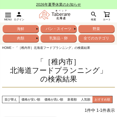
2026年夏季休業のお知らせ
MENU
ログイン
検索
カート
海鮮
パン・スイーツ
野菜
肉類
乳製品・卵
全てのカテゴリ
HOME
「［稚内市］北海道フードプランニング」の検索結果
「［稚内市］
北海道フードプランニング」
の検索結果
並び替え
価格が安い順
価格が高い順
新着順
人気順
おすすめ順
1
件中
1
-
1
件表示