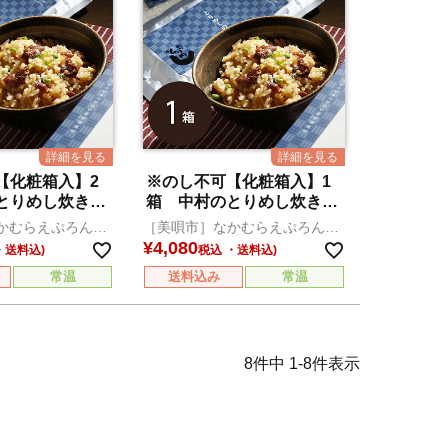
【化粧箱入】2
※のし不可【化粧箱入】1
とりめし炊き込
箱 中村のとりめし炊き込
みセット
かむらえぷろん倶
［美唄市］なかむらえぷろん倶
楽部
¥
4,080
税込
常温
送料込み
常温
8
件中
1
-
8
件表示