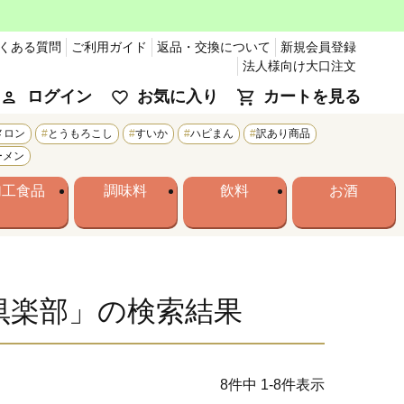
くある質問
ご利用ガイド
返品・交換について
新規会員登録
法人様向け大口注文
ログイン
お気に入り
カートを見る
メロン
とうもろこし
すいか
ハピまん
訳あり商品
ーメン
加工食品
調味料
飲料
お酒
倶楽部」の検索結果
8
件中
1
-
8
件表示