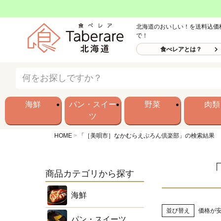
北海道のおいしい！を送料込価
で！
食べレアとは？
海鮮
パン・スイー
野菜
肉類
ツ
HOME
「［美唄市］なかむらえぷろん倶楽部」の検索結果
商品カテゴリから探す
海鮮
並び替え
価格が
パン・スイーツ