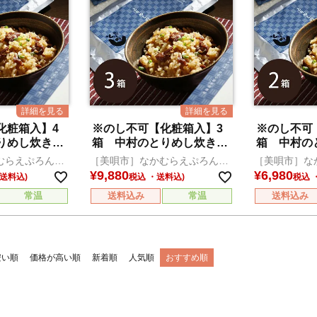
化粧箱入】4
※のし不可【化粧箱入】3
※のし不可
りめし炊き込
箱 中村のとりめし炊き込
箱 中村の
みセット
みセット
むらえぷろん倶
［美唄市］なかむらえぷろん倶
［美唄市］な
楽部
楽部
¥
9,880
¥
6,980
税込
税込
常温
送料込み
常温
送料込み
安い順
価格が高い順
新着順
人気順
おすすめ順