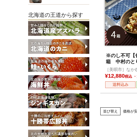
北海道の王道から探す
※のし不可【
箱 中村のと
みセット
［美唄市］なか
楽部
¥
12,880
税込
送料込み
並び替え
価格が