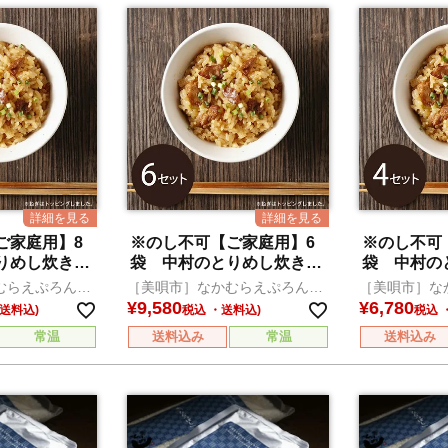
ご家庭用】8
※のし不可【ご家庭用】6
※のし不可
りめし炊き込
袋 中村のとりめし炊き込
袋 中村の
みセット
みセット
むらえぷろん倶
［美唄市］なかむらえぷろん倶
［美唄市］な
楽部
楽部
¥
9,580
¥
6,780
税込
税込
常温
送料込み
常温
送料込み