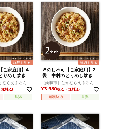
【ご家庭用】4
※のし不可【ご家庭用】2
とりめし炊き込
袋 中村のとりめし炊き込
みセット
かむらえぷろん倶
［美唄市］なかむらえぷろん倶
楽部
¥
3,980
税込
常温
送料込み
常温