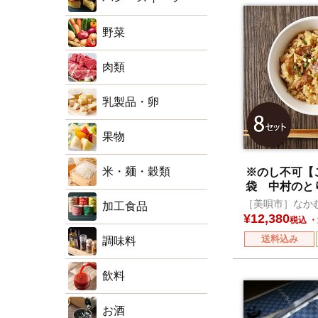
野菜
肉類
乳製品・卵
果物
米・麺・穀類
※のし不可【
袋 中村のと
みセット
［美唄市］なか
加工食品
楽部
¥
12,380
税込
送料込み
調味料
飲料
お酒