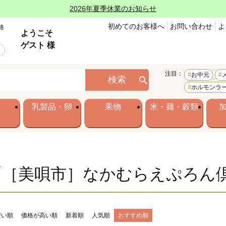
2026年夏季休業のお知らせ
初めてのお客様へ
お問い合わせ
よ
格
ようこそ
ゲスト 様
注目：
お中元
検索
ホルモンラ
乳製品・卵
果物
米・麺・穀類
「［美唄市］なかむらえぷろん
安い順
価格が高い順
新着順
人気順
おすすめ順