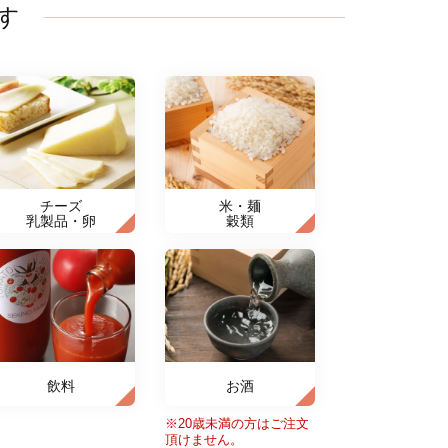
す
チーズ
米・麺
乳製品・卵
穀類
飲料
お酒
※20歳未満の方はご注文
頂けません。