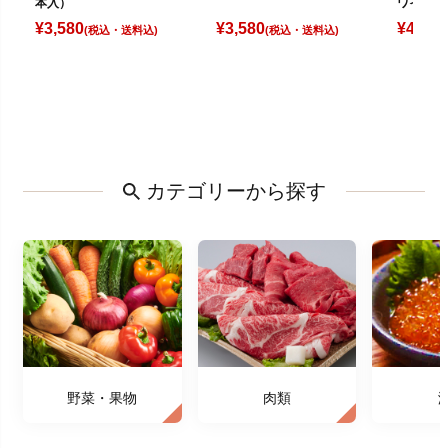
本入）
ワイト（
¥
3,580
¥
3,580
¥
4,080
(税込)
(税込)
カテゴリーから探す
野菜・果物
肉類