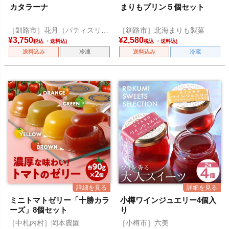
カタラーナ
まりもプリン５個セット
［釧路市］花月（パティスリー
［釧路市］北海まりも製菓
ぷちどーる）
¥
3,750
¥
2,580
税込
税込
送料込み
冷凍
送料込み
冷蔵
ミニトマトゼリー「十勝カラ
小樽ワインジュエリー4個入
ーズ」8個セット
り
［中札内村］岡本農園
［小樽市］六美