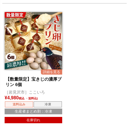
【数量限定】宝きじの濃厚プ
リン 6個
［岩見沢市］ここいろ
¥
4,980
税込
送料込み
冷凍
生産者まとめ割：冷凍
在庫切れ