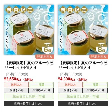
【夏季限定】夏のフルーツゼ
【夏季限定】夏のフルーツゼ
リーセット6個入り
リーセット8個入り
［小樽市］六美
［小樽市］六美
¥
3,650
¥
4,390
税込
税込
送料込み
常温
送料込み
常温
代引き不可
NP後払い不可
代引き不可
NP後払い不可
生産者まとめ割：常温
生産者まとめ割：常温
販売を終了しました。
販売を終了しました。