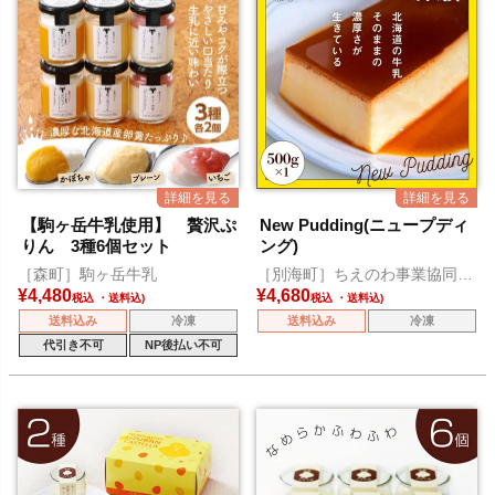
【駒ヶ岳牛乳使用】 贅沢ぷ
New Pudding(ニュープディ
りん 3種6個セット
ング)
［森町］駒ヶ岳牛乳
［別海町］ちえのわ事業協同組
合
¥
4,480
¥
4,680
税込
税込
送料込み
冷凍
送料込み
冷凍
代引き不可
NP後払い不可