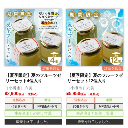
【夏季限定】夏のフルーツゼ
【夏季限定】夏のフルーツゼ
リーセット4個入り
リーセット12個入り
［小樽市］六美
［小樽市］六美
¥
2,900
¥
5,950
税込
税込
送料込み
常温
送料込み
常温
代引き不可
NP後払い不可
代引き不可
NP後払い不可
生産者まとめ割：常温
生産者まとめ割：常温
販売を終了しました。
販売を終了しました。