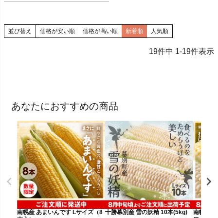
並び替え
価格が安い順
価格が高い順
新着順
人気順
19
件中
1
-
19
件表示
あなたにおすすめの商品
南幌産 あまいんです Lサイズ（8
十勝幕別産 雪の妖精 10本(5kg)
南幌産 