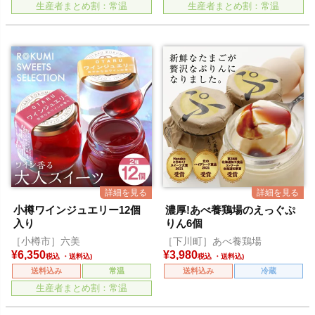
生産者まとめ割：常温
生産者まとめ割：常温
小樽ワインジュエリー12個
濃厚!あべ養鶏場のえっぐぷ
入り
りん6個
［小樽市］六美
［下川町］あべ養鶏場
¥
6,350
¥
3,980
税込
税込
送料込み
常温
送料込み
冷蔵
生産者まとめ割：常温