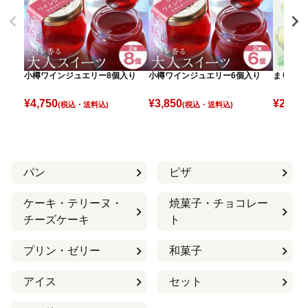
小樽ワインジュエリー8個入り
小樽ワインジュエリー6個入り
まりもプ
¥
4,750
¥
3,850
¥
2,580
(税込)
(税込)
パン
ピザ
ケーキ・テリーヌ・
焼菓子・チョコレー
チーズケーキ
ト
プリン・ゼリー
和菓子
アイス
セット