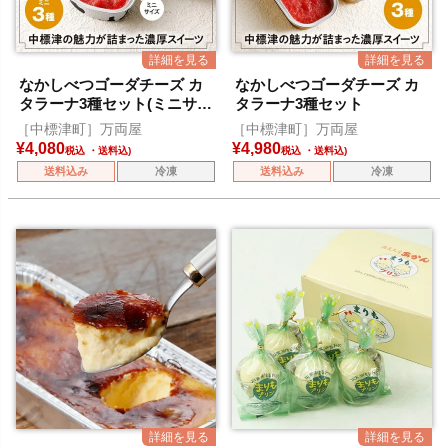
なかしべつゴーダチーズ カ
なかしべつゴーダチーズ カ
タラーナ3種セット(ミニサイ
タラーナ3種セット
ズ)
［中標津町］万両屋
［中標津町］万両屋
¥
4,080
¥
4,980
税込
税込
送料込み
冷凍
送料込み
冷凍