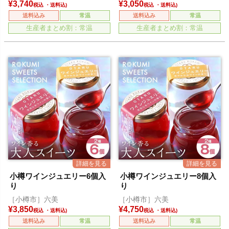
¥
3,740
¥
3,050
税込
税込
送料込み
常温
送料込み
常温
生産者まとめ割：常温
生産者まとめ割：常温
小樽ワインジュエリー6個入
小樽ワインジュエリー8個入
り
り
［小樽市］六美
［小樽市］六美
¥
3,850
¥
4,750
税込
税込
送料込み
常温
送料込み
常温