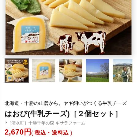
北海道・十勝の山麓から。ヤギ飼いがつくる牛乳チーズ
はおび(牛乳チーズ)［２個セット］
［清水町］十勝千年の森 キサラファーム
2,670
税込・送料込