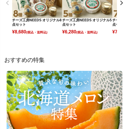
チーズ工房NEEDS オリジナル8
チーズ工房NEEDS オリジナル5
チーズ工房
点セット
点セット
点セット
¥
8,680
¥
6,280
¥
7,480
(税込)
(税込)
(
おすすめの特集