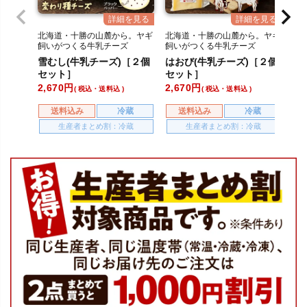
北海道・十勝の山麓から。ヤギ
北海道・十勝の山麓から。ヤギ
北
飼いがつくる牛乳チーズ
飼いがつくる牛乳チーズ
飼
雪むし(牛乳チーズ)［２個
はおび(牛乳チーズ)［２個
カ
セット］
セット］
個
2,670
2,670
2,
税込・送料込
税込・送料込
送料込み
冷蔵
送料込み
冷蔵
生産者まとめ割：冷蔵
生産者まとめ割：冷蔵