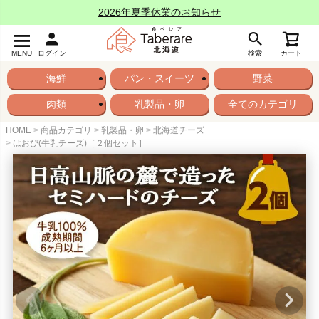
2026年夏季休業のお知らせ
MENU
ログイン
検索
カート
海鮮
パン・スイーツ
野菜
肉類
乳製品・卵
全てのカテゴリ
HOME
商品カテゴリ
乳製品・卵
北海道チーズ
はおび(牛乳チーズ)［２個セット］