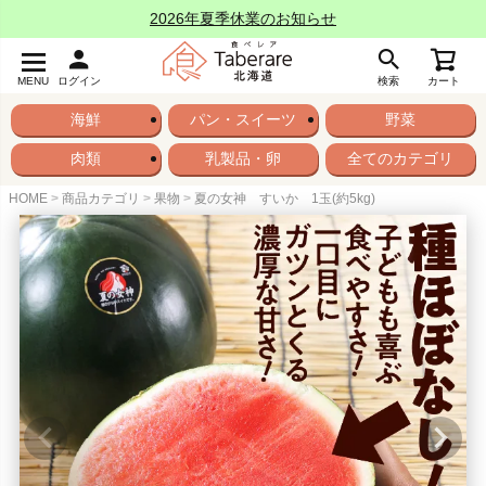
2026年夏季休業のお知らせ
MENU
ログイン
検索
カート
海鮮
パン・スイーツ
野菜
肉類
乳製品・卵
全てのカテゴリ
HOME
商品カテゴリ
果物
夏の女神 すいか 1玉(約5kg)