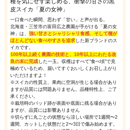
種を気にせず楽しめる、衝撃の甘さの黒
皮スイカ「夏の女神」
一口食べた瞬間、思わず「甘い」と声が出る。
北海道・三笠市の富田広之農園が手がける「夏の女
神」は、
強い甘さとシャリシャリ食感、そして種が
ほとんどない食べやすさを追求
した新ブランドのス
イカです。
100年以上続く農園の技術と、10年以上にわたる改
良の末に完成
した一玉。収穫はすべて“食べ頃”で見
極めているため、届いてすぐおいしくお召し上がり
いただけますよ！
※スイカの性質上、果肉に空洞が生じる場合があり
ますが品質には問題ありません。品種特性上、ご了
承ください。
※栽培時のパッド跡が表面や底面に残る場合があり
ますが、品質には影響ありません
※切らずに丸ごとの状態なら涼しい場所で1週間〜2
週間、カットした状態だと2〜3日で傷み始めます。