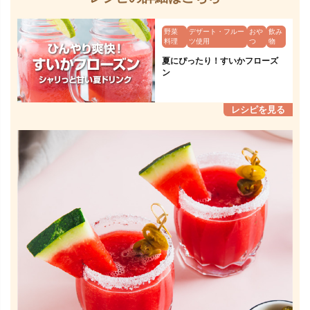
野菜
デザート・フルー
おや
飲み
料理
ツ使用
つ
物
夏にぴったり！すいかフローズ
ン