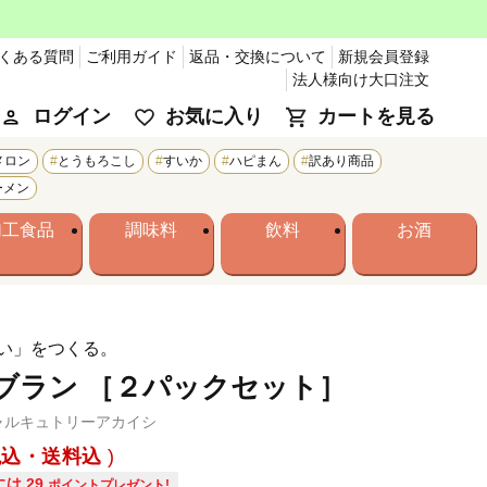
くある質問
ご利用ガイド
返品・交換について
新規会員登録
法人様向け大口注文
ログイン
お気に入り
カートを見る
メロン
とうもろこし
すいか
ハピまん
訳あり商品
ーメン
加工食品
調味料
飲料
お酒
い」をつくる。
ブラン ［２パックセット］
ャルキュトリーアカイシ
税込・送料込
には
29
ポイントプレゼント!