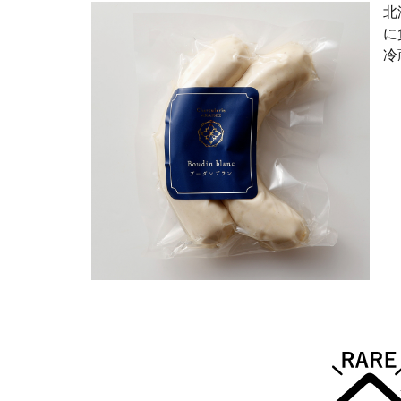
北
に
冷