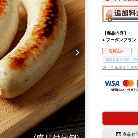
【商品内容】
● ブーダンブラン 
送料込み
生産者まとめ割：冷
「生産者まとめ
商品お