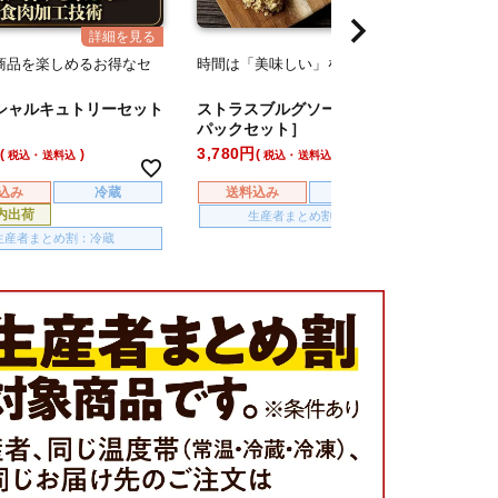
商品を楽しめるお得なセ
時間は「美味しい」をつくる。
時間は
 シャルキュトリーセット
ストラスブルグソーセージ ［２
パテ 
パックセット］
クセ
3,780
3,080
税込・送料込
税込・送料込
込み
冷蔵
送料込み
冷蔵
送
内出荷
生産者まとめ割：冷蔵
生産者まとめ割：冷蔵