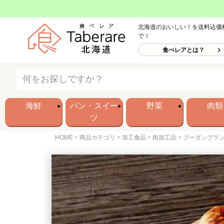
北海道のおいしい！を送料込価
で！
食べレアとは？
海鮮
パン・スイー
野菜
肉類
ツ
HOME
商品カテゴリ
加工食品
肉加工品
ブーダンブラン