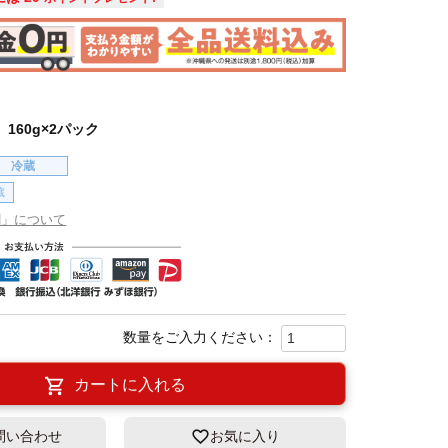
160g×2パック
冷蔵
蔵
割」について
カートに入れる
問い合わせ
お気に入り