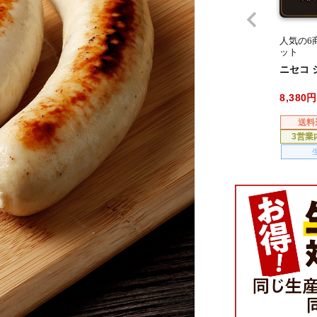
人気の6
ット
ニセコ
8,380
送料
3営業