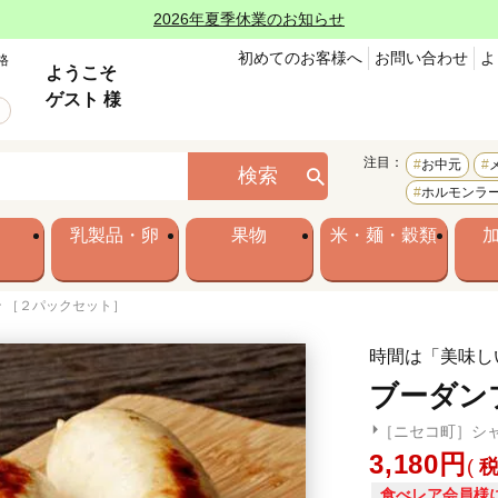
2026年夏季休業のお知らせ
初めてのお客様へ
お問い合わせ
よ
格
ようこそ
ゲスト 様
注目：
お中元
検索
ホルモンラ
乳製品・卵
果物
米・麺・穀類
 ［２パックセット］
時間は「美味し
ブーダン
［ニセコ町］シ
3,180
食べレア会員様