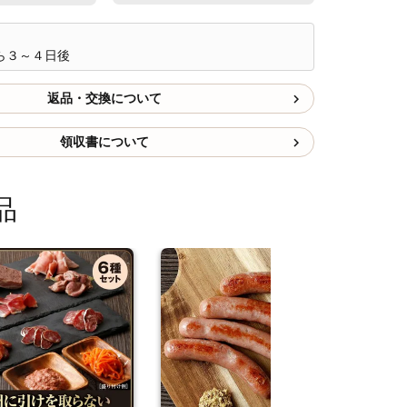
ら３～４日後
返品・交換について
領収書について
品