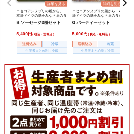
ニセコアンヌプリの麓から、
ニセコアンヌプリの麓から、本
ニ
本場ドイツの味をみなさまの食
場ドイツの味をみなさまの食卓
本
卓へ。
へ。
卓
B ソーセージ3種セット
G パーティーセット
I
ト
5,400
5,000
4,
税込・送料込
税込・送料込
送料込み
冷蔵
送料込み
冷蔵
生産者まとめ割：冷蔵
生産者まとめ割：冷蔵