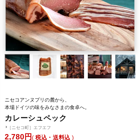
ニセコアンヌプリの麓から、
本場ドイツの味をみなさまの食卓へ。
カレーシュペック
［ニセコ町］エフエフ
2,780
税込・送料込