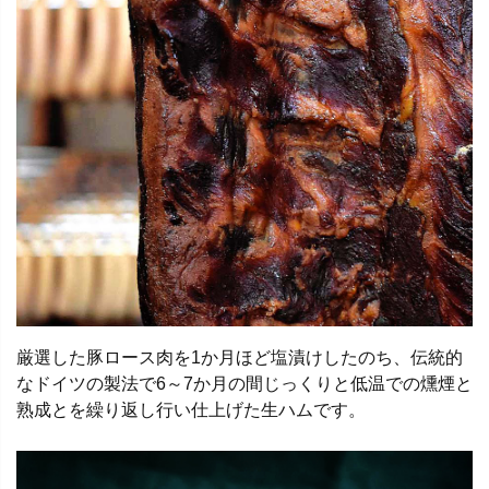
厳選した豚ロース肉を1か月ほど塩漬けしたのち、伝統的
なドイツの製法で6～7か月の間じっくりと低温での燻煙と
熟成とを繰り返し行い仕上げた生ハムです。