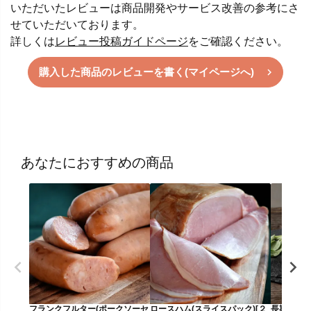
いただいたレビューは商品開発やサービス改善の参考にさ
せていただいております。
詳しくは
レビュー投稿ガイドページ
をご確認ください。
購入した商品のレビューを書く(マイページへ)
あなたにおすすめの商品
フランクフルター(ポークソーセ
ロースハム(スライスパック)[２
長期熟成生