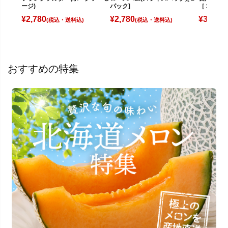
ージ)
パック]
［２パッ
¥
2,780
¥
2,780
¥
3,780
(税込)
(税込)
(
おすすめの特集