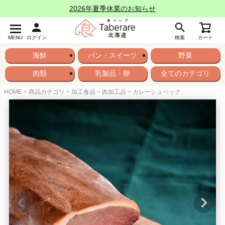
2026年夏季休業のお知らせ
MENU
ログイン
検索
カート
海鮮
パン・スイーツ
野菜
肉類
乳製品・卵
全てのカテゴリ
HOME
商品カテゴリ
加工食品
肉加工品
カレーシュペック