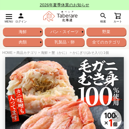
2026年夏季休業のお知らせ
MENU
ログイン
検索
カート
海鮮
パン・スイーツ
野菜
肉類
乳製品・卵
全てのカテゴリ
HOME
商品カテゴリ
海鮮
蟹（かに）
かにぎり(みそ入り) 1個