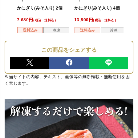
ニ！
ニ！
カニ味噌まで包み込んだ特別な
カニ味噌まで包み込んだ特別な
かにぎり(みそ入り) 2個
かにぎり(みそ入り) 4個
おにぎり
おにぎり
7,680
13,800
税込・送料込
税込・送料込
送料込み
冷凍
送料込み
冷凍
この商品をシェアする
※当サイトの内容、テキスト、画像等の無断転載・無断使用を固
く禁じます。