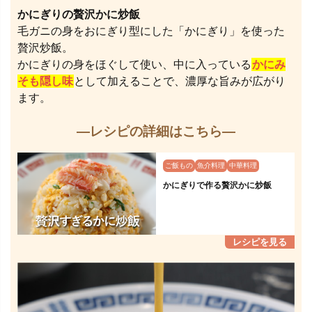
かにぎりの贅沢かに炒飯
毛ガニの身をおにぎり型にした「かにぎり」を使った
贅沢炒飯。
かにぎりの身をほぐして使い、中に入っている
かにみ
そも隠し味
として加えることで、濃厚な旨みが広がり
ます。
—レシピの詳細はこちら—
ご飯もの
魚介料理
中華料理
かにぎりで作る贅沢かに炒飯