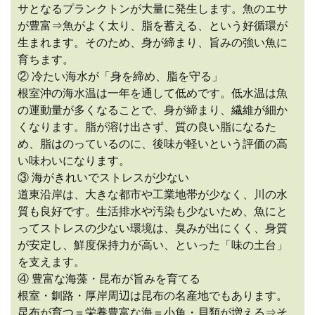
サとなるプランクトンが大量に発生します。魚のエサ
が豊富⇒魚がよく太り、脂を蓄える、という好循環が
生まれます。そのため、身が締まり、旨みの強い魚に
育ちます。
② 冷たい海水が「身を締め、脂を守る」
根室沖の海水温は一年を通して低めです。低水温は魚
の運動量が多くなることで、身が締まり、繊維が細か
くなります。脂が溶け出さず、質の良い脂になるた
め、脂はのっているのに、後味が軽いという評価の高
い味わいになります。
③ 海がきれいでストレスが少ない
道東沿岸は、大きな都市や工業地帯が少なく、川の水
質も良好です。生活排水や汚染も少ないため、魚にと
ってストレスの少ない環境は、臭みが出にくく、身質
が安定し、鮮度保持力が高い、といった「味の土台」
を支えます。
④ 豊富な海藻・昆布が旨みを育てる
根室・釧路・厚岸周辺は昆布の名産地でもあります。
昆布が育つ＝栄養豊富な海＝小魚・貝類が増える⇒そ