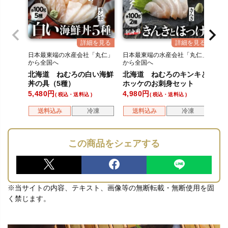
日本最東端の水産会社「丸仁」
日本最東端の水産会社「丸仁」
日
から全国へ
から全国へ
か
北海道 ねむろの白い海鮮
北海道 ねむろのキンキと
北
丼の具（5種）
ホッケのお刺身セット
30
5,480
4,980
6,
税込・送料込
税込・送料込
送料込み
冷凍
送料込み
冷凍
この商品をシェアする
※当サイトの内容、テキスト、画像等の無断転載・無断使用を固
く禁じます。