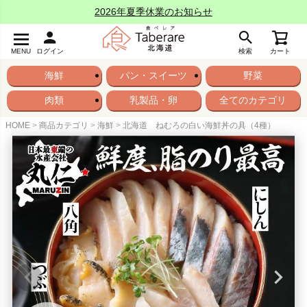
2026年夏季休業のお知らせ
MENU
ログイン
検索
カート
海鮮
パン・スイーツ
野菜
肉類
乳製品・卵
全てのカテゴリ
HOME
商品カテゴリ
海鮮
北海道 ねむろの白い海鮮丼の具（4種）