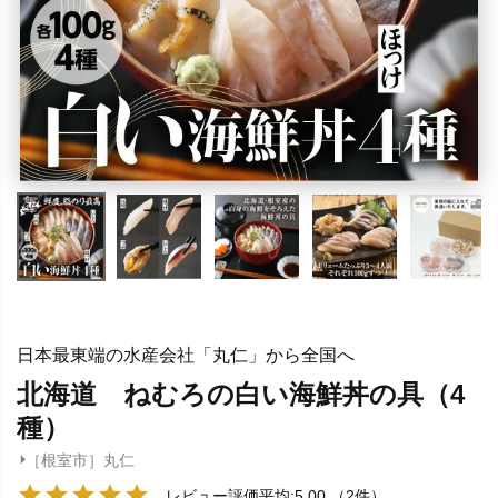
日本最東端の水産会社「丸仁」から全国へ
北海道 ねむろの白い海鮮丼の具（4
種）
［根室市］丸仁
レビュー評価平均:5.00
（2件）