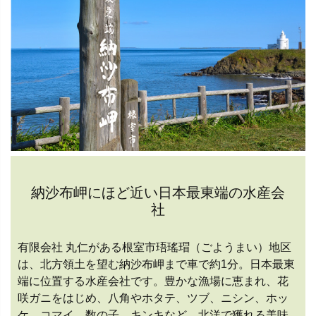
納沙布岬にほど近い日本最東端の水産会
社
有限会社 丸仁がある根室市珸瑤瑁（ごようまい）地区
は、北方領土を望む納沙布岬まで車で約1分。日本最東
端に位置する水産会社です。豊かな漁場に恵まれ、花
咲ガニをはじめ、八角やホタテ、ツブ、ニシン、ホッ
ケ、コマイ、数の子、キンキなど、北洋で獲れる美味