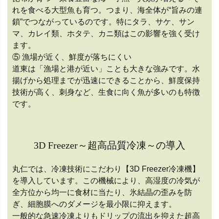
れを食べる大型魚も育つ。つまり、海全体が“旨みの連
鎖”でつながっているのです。特にタラ、サケ、サン
マ、カレイ類、ホタテ、カニ類はこの影響を強く受け
ます。
⑤ 漁場が近く、鮮度が落ちにくい
道東は「漁場と港が近い」ことも大きな強みです。水
揚げから処理までが迅速にできることから、鮮度保持
技術が高く、刺身など、生食に向く魚が多いのも特徴
です。
3D Freezer～超高品質冷凍～の導入
丸仁では、冷凍技術にこだわり【3D Freezer冷凍機】
を導入しています。この機械により、高湿度の冷気が
全方位から均一に食材に当たり、氷結晶の歪みを防
ぎ、細胞膜へのダメージを最小限に抑えます。
一般的な急速冷凍よりもドリップの流出を抑えた超高