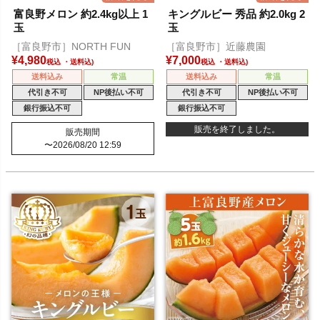
富良野メロン 約2.4kg以上 1
キングルビー 秀品 約2.0kg 2
玉
玉
［富良野市］NORTH FUN
［富良野市］近藤農園
¥
4,980
¥
7,000
税込
税込
送料込み
常温
送料込み
常温
代引き不可
NP後払い不可
代引き不可
NP後払い不可
銀行振込不可
銀行振込不可
販売を終了しました。
販売期間
〜
2026/08/20 12:59