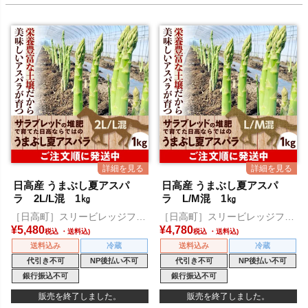
日高産 うまぶし夏アスパ
日高産 うまぶし夏アスパ
ラ 2L/L混 1㎏
ラ L/M混 1㎏
［日高町］スリービレッジファ
［日高町］スリービレッジファ
ーム
ーム
¥
5,480
¥
4,780
税込
税込
送料込み
冷蔵
送料込み
冷蔵
代引き不可
NP後払い不可
代引き不可
NP後払い不可
銀行振込不可
銀行振込不可
販売を終了しました。
販売を終了しました。