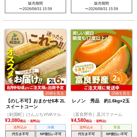
販売期間
販売期間
〜
2026/08/31 15:59
〜
2026/08/31 15:59
【のし不可】おまかせ6本 2L
レノン 秀品 約1.6kg×2玉
スイートコーン
［剣淵町］けんぶちVIVAマルシ
［富良野市］及川ファーム
ェ
¥
3,080
¥
4,580
税込
税込
送料込み
冷蔵
送料込み
常温
代引き不可
NP後払い不可
代引き不可
NP後払い不可