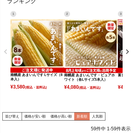
ランキング
1
2
3
南幌産 あまいんです Lサイズ（8
南幌産 あまいんです・ピュアホ
富良野メロ
本入）
ワイト（各Lサイズ5本入）
¥
3,580
¥
4,080
¥
4,980
(税込)
(税込)
並び替え
価格が安い順
価格が高い順
新着順
人気順
59
件中
1
-
59
件表示