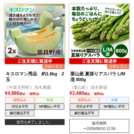
キスロマン秀品 約1.6kg 2
栗山産 夏採りアスパラ L/M
玉
混 800g
［中富良野町］清水農園
［栗山町］清水農場
¥
4,880
¥
3,480
税込
税込
送料込み
常温
送料込み
冷蔵
代引き不可
NP後払い不可
代引き不可
NP後払い不可
銀行振込不可
銀行振込不可
販売を終了しました。
販売期間
〜
2026/08/10 12:59