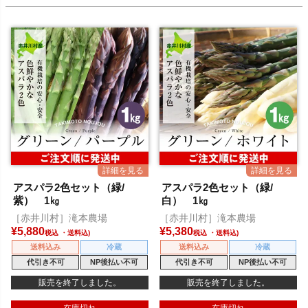
アスパラ2色セット（緑/
アスパラ2色セット（緑/
紫） 1㎏
白） 1㎏
［赤井川村］滝本農場
［赤井川村］滝本農場
¥
5,880
¥
5,380
税込
税込
送料込み
冷蔵
送料込み
冷蔵
代引き不可
NP後払い不可
代引き不可
NP後払い不可
販売を終了しました。
販売を終了しました。