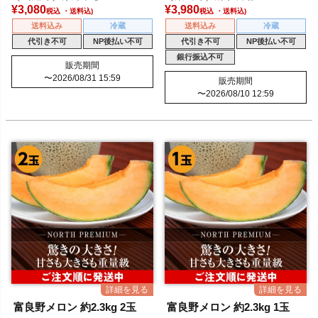
ェ
¥
3,080
¥
3,980
税込
税込
送料込み
冷蔵
送料込み
冷蔵
代引き不可
NP後払い不可
代引き不可
NP後払い不可
銀行振込不可
販売期間
〜
2026/08/31 15:59
販売期間
〜
2026/08/10 12:59
富良野メロン 約2.3kg 2玉
富良野メロン 約2.3kg 1玉