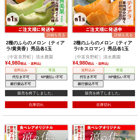
2種のふらのメロン（ティア
2種のふらのメロン（ティア
ラ/黄美香）秀品各1玉
ラ/キスロマン）秀品各1玉
［中富良野町］清水農園
［中富良野町］清水農園
¥
4,980
¥
4,980
税込
税込
送料込み
常温
送料込み
常温
代引き不可
NP後払い不可
代引き不可
NP後払い不可
銀行振込不可
銀行振込不可
販売を終了しました。
販売を終了しました。
在庫切れ
在庫切れ