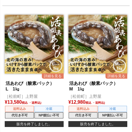
活あわび（酸素パック）
活あわび（酸素パック）
L 1㎏
M 1㎏
［松前町］上野屋
［松前町］上野屋
¥
13,580
¥
12,980
税込
税込
送料込み
冷蔵
送料込み
冷蔵
代引き不可
NP後払い不可
代引き不可
NP後払い不可
販売を終了しました。
販売を終了しました。