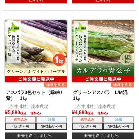
在庫切れ
在庫切れ
アスパラ3色セット（緑/白/
グリーンアスパラ L/M混
紫） 1㎏
1㎏
［赤井川村］滝本農場
［赤井川村］滝本農場
¥
5,880
¥
4,880
税込
税込
送料込み
冷蔵
送料込み
冷蔵
代引き不可
NP後払い不可
代引き不可
NP後払い不可
販売を終了しました。
販売を終了しました。