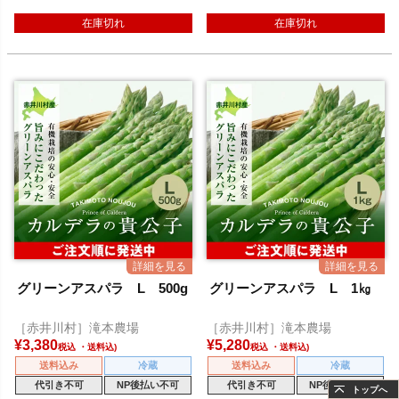
在庫切れ
在庫切れ
グリーンアスパラ L 500g
グリーンアスパラ L 1㎏
［赤井川村］滝本農場
［赤井川村］滝本農場
¥
3,380
¥
5,280
税込
税込
送料込み
冷蔵
送料込み
冷蔵
代引き不可
NP後払い不可
代引き不可
NP後払い不可
トップへ