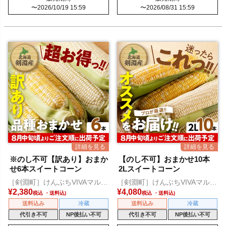
〜
2026/10/19 15:59
〜
2026/08/31 15:59
※のし不可【訳あり】おまか
【のし不可】おまかせ10本
せ6本スイートコーン
2Lスイートコーン
［剣淵町］けんぶちVIVAマルシ
［剣淵町］けんぶちVIVAマルシ
ェ
ェ
¥
2,380
¥
4,080
税込
税込
送料込み
冷蔵
送料込み
冷蔵
代引き不可
NP後払い不可
代引き不可
NP後払い不可