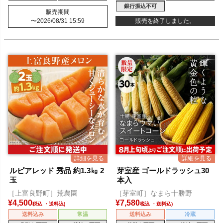
銀行振込不可
販売期間
〜
2026/08/31 15:59
販売を終了しました。
ルピアレッド 秀品 約1.3㎏ 2
芽室産 ゴールドラッシュ30
玉
本入
［上富良野町］荒農園
［芽室町］なまら十勝野
¥
4,500
¥
7,580
税込
税込
送料込み
常温
送料込み
冷蔵