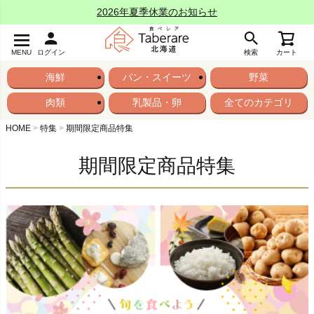
2026年夏季休業のお知らせ
MENU
ログイン
検索
カート
海鮮
パン・スイーツ
野菜
肉類
乳製品・卵
全てのカテゴリ
HOME
特集
期間限定商品特集
期間限定商品特集