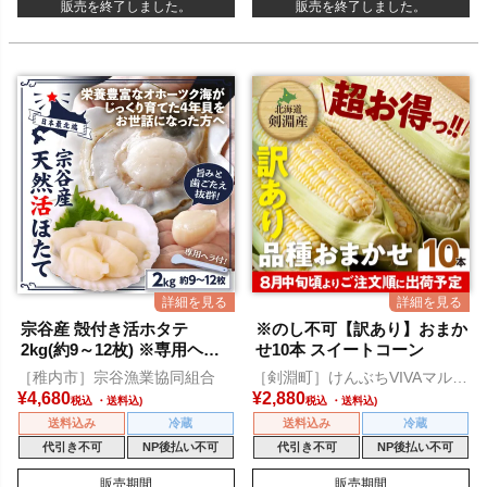
販売を終了しました。
販売を終了しました。
宗谷産 殻付き活ホタテ
※のし不可【訳あり】おまか
2kg(約9～12枚) ※専用ヘラ
せ10本 スイートコーン
付き
［稚内市］宗谷漁業協同組合
［剣淵町］けんぶちVIVAマルシ
ェ
¥
4,680
¥
2,880
税込
税込
送料込み
冷蔵
送料込み
冷蔵
代引き不可
NP後払い不可
代引き不可
NP後払い不可
販売期間
販売期間