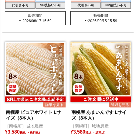
代引き不可
NP後払い不可
代引き不可
NP後払い不可
販売期間
販売期間
〜
2026/08/17 15:59
〜
2026/09/15 15:59
南幌産 ピュアホワイト Lサ
南幌産 あまいんです Lサイ
イズ（8本入）
ズ（8本入）
［南幌町］城地農産
［南幌町］城地農産
¥
3,580
¥
3,580
税込
税込