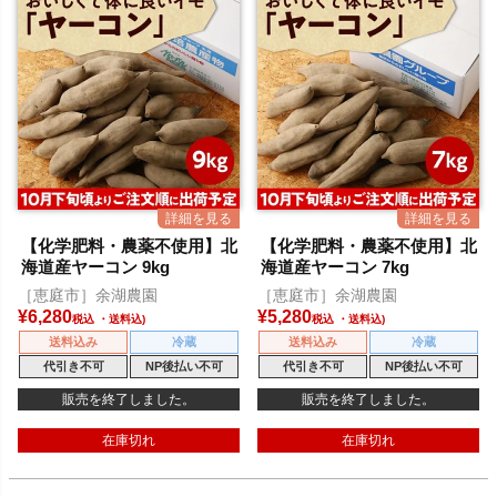
【化学肥料・農薬不使用】北
【化学肥料・農薬不使用】北
海道産ヤーコン 9kg
海道産ヤーコン 7kg
［恵庭市］余湖農園
［恵庭市］余湖農園
¥
6,280
¥
5,280
税込
税込
送料込み
冷蔵
送料込み
冷蔵
代引き不可
NP後払い不可
代引き不可
NP後払い不可
販売を終了しました。
販売を終了しました。
在庫切れ
在庫切れ