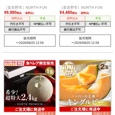
［富良野市］NORTH FUN
［富良野市］NORTH FUN
¥
6,980
¥
4,480
税込
税込
送料込み
常温
送料込み
常温
代引き不可
NP後払い不可
代引き不可
NP後払い不可
銀行振込不可
銀行振込不可
販売期間
販売期間
〜
2026/08/20 12:59
〜
2026/08/20 12:59