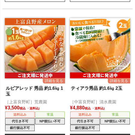
ルピアレッド 秀品 約1.6㎏ 1
ティアラ秀品 約1.6㎏ 2玉
玉
［上富良野町］荒農園
［中富良野町］清水農園
¥
3,500
¥
4,880
税込
税込
送料込み
常温
送料込み
常温
代引き不可
NP後払い不可
代引き不可
NP後払い不可
銀行振込不可
銀行振込不可