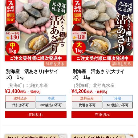
別海産 活あさり(中サイ
別海産 活あさり(大サイ
ズ) 1㎏
ズ) 1㎏
［別海町］北翔丸水産
［別海町］北翔丸水産
¥
3,400
¥
4,200
税込
税込
送料込み
冷蔵
送料込み
冷蔵
代引き不可
NP後払い不可
代引き不可
NP後払い不可
在庫切れ
在庫切れ