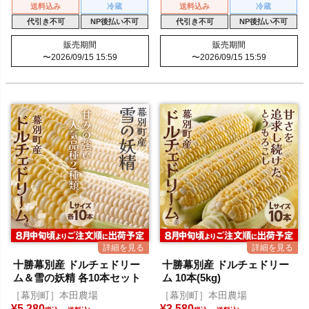
送料込み
冷蔵
送料込み
冷蔵
代引き不可
NP後払い不可
代引き不可
NP後払い不可
販売期間
販売期間
〜
2026/09/15 15:59
〜
2026/09/15 15:59
十勝幕別産 ドルチェドリー
十勝幕別産 ドルチェドリー
ム＆雪の妖精 各10本セット
ム 10本(5kg)
［幕別町］本田農場
［幕別町］本田農場
¥
5,280
¥
3,580