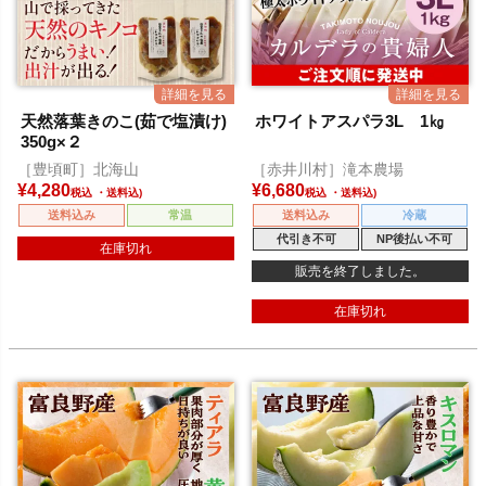
天然落葉きのこ(茹で塩漬け)
ホワイトアスパラ3L 1㎏
350g×２
［豊頃町］北海山
［赤井川村］滝本農場
¥
4,280
¥
6,680
税込
税込
送料込み
常温
送料込み
冷蔵
代引き不可
NP後払い不可
在庫切れ
販売を終了しました。
在庫切れ