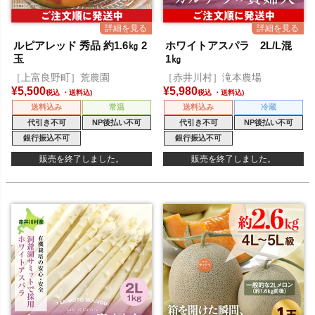
ルピアレッド 秀品 約1.6㎏ 2
ホワイトアスパラ 2L/L混
玉
1㎏
［上富良野町］荒農園
［赤井川村］滝本農場
¥
5,500
¥
5,980
税込
税込
送料込み
常温
送料込み
冷蔵
代引き不可
NP後払い不可
代引き不可
NP後払い不可
銀行振込不可
銀行振込不可
販売を終了しました。
販売を終了しました。