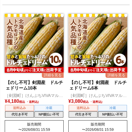
【のし不可】剣淵産 ドルチ
【のし不可】剣淵産 ドルチ
ェドリーム10本
ェドリーム6本
［剣淵町］けんぶちVIVAマルシ
［剣淵町］けんぶちVIVAマルシ
ェ
ェ
¥
4,180
¥
3,080
税込
税込
送料込み
冷蔵
送料込み
冷蔵
代引き不可
NP後払い不可
代引き不可
NP後払い不可
販売期間
販売期間
〜
2026/08/31 15:59
〜
2026/08/31 15:59