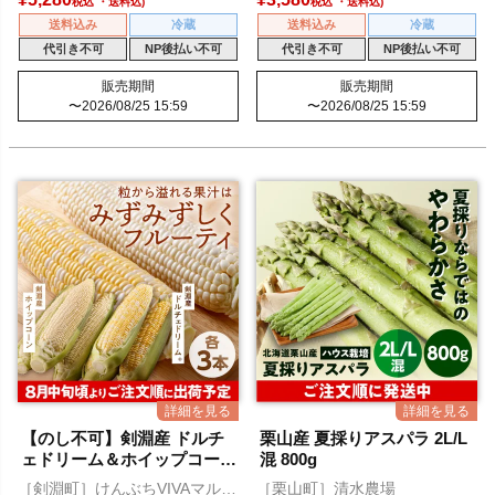
税込
税込
送料込み
冷蔵
送料込み
冷蔵
代引き不可
NP後払い不可
代引き不可
NP後払い不可
販売期間
販売期間
〜
2026/08/25 15:59
〜
2026/08/25 15:59
【のし不可】剣淵産 ドルチ
栗山産 夏採りアスパラ 2L/L
ェドリーム＆ホイップコー
混 800g
ン 各3本
［剣淵町］けんぶちVIVAマルシ
［栗山町］清水農場