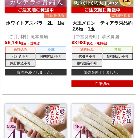
ホワイトアスパラ 2L 1㎏
大玉メロン ティアラ秀品約
2.6㎏ 1玉
［赤井川村］滝本農場
［中富良野町］清水農園
¥
6,180
¥
3,980
税込
税込
送料込み
冷蔵
送料込み
常温
代引き不可
NP後払い不可
代引き不可
NP後払い不可
銀行振込不可
銀行振込不可
販売を終了しました。
販売を終了しました。
在庫切れ