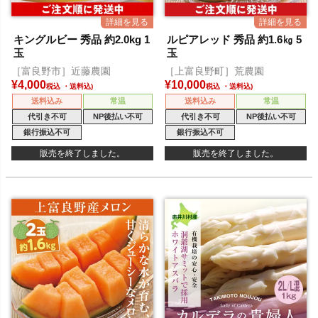
キングルビー 秀品 約2.0kg 1
ルピアレッド 秀品 約1.6㎏ 5
玉
玉
［富良野市］近藤農園
［上富良野町］荒農園
¥
4,000
¥
10,000
税込
税込
送料込み
常温
送料込み
常温
代引き不可
NP後払い不可
代引き不可
NP後払い不可
銀行振込不可
銀行振込不可
販売を終了しました。
販売を終了しました。