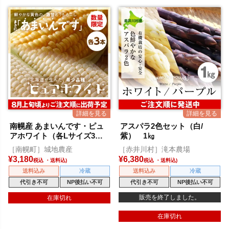
南幌産 あまいんです・ピュ
アスパラ2色セット（白/
アホワイト（各Lサイズ3本
紫） 1㎏
入）
［南幌町］城地農産
［赤井川村］滝本農場
¥
3,180
¥
6,380
税込
税込
送料込み
冷蔵
送料込み
冷蔵
代引き不可
NP後払い不可
代引き不可
NP後払い不可
販売を終了しました。
在庫切れ
在庫切れ