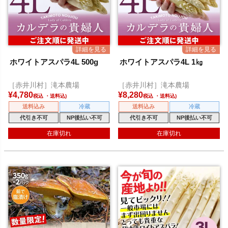
ホワイトアスパラ4L 500g
ホワイトアスパラ4L 1㎏
［赤井川村］滝本農場
［赤井川村］滝本農場
¥
4,780
¥
8,280
税込
税込
送料込み
冷蔵
送料込み
冷蔵
代引き不可
NP後払い不可
代引き不可
NP後払い不可
在庫切れ
在庫切れ