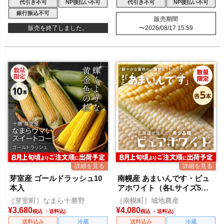
代引き不可
NP後払い不可
代引き不可
NP後払い不可
銀行振込不可
販売期間
販売を終了しました。
〜
2026/08/17 15:59
芽室産 ゴールドラッシュ10
南幌産 あまいんです・ピュ
本入
アホワイト（各Lサイズ5本
入）
［芽室町］なまら十勝野
［南幌町］城地農産
¥
3,680
¥
4,080
税込
税込
送料込み
冷蔵
送料込み
冷蔵