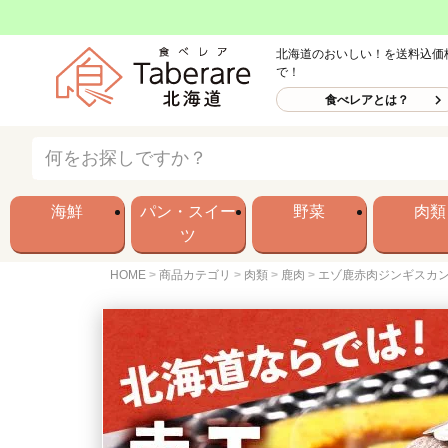
北海道のおいしい！を送料込価
で！
食べレアとは？
海鮮
パン・スイー
野菜
肉類
ツ
HOME
商品カテゴリ
肉類
鹿肉
エゾ鹿赤肉ジンギスカ