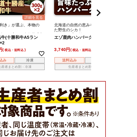
利き」が選ぶ、本物の
北海道の自然の恵みを食べて育っ
北海道
た野生のシカ！
た野生
生まれ育った本格黒毛和
ジビエの「目利き」が選ぶ、本物
ジビエ
牛(十勝和牛A5ラン
エゾ鹿肉ハンバーグ[2パック］
エゾ鹿
ーキ！
の味です！
の味で
×2
ン極 
3,740
3,280
税込・送料込
税込・送料込
込み
冷凍
送料込み
冷凍
送
生産者まとめ割：冷凍
生産者まとめ割：冷凍