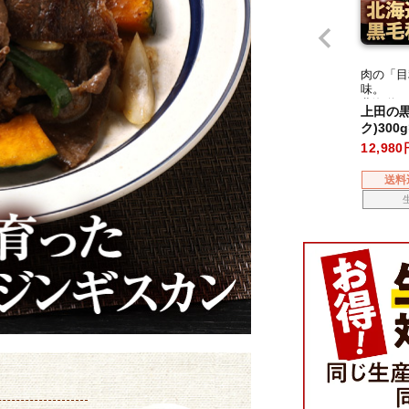
肉の「目
味。
北海道で
上田の黒
牛のステ
ク)300g
12,980
送料