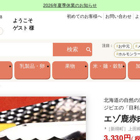
2026年夏季休業のお知らせ
初めてのお客様へ
お問い合わせ
よ
格
ようこそ
ゲスト 様
注目：
お中元
検索
ホルモンラ
乳製品・卵
果物
米・麺・穀類
ン
北海道の自然の
ジビエの「目利
エゾ鹿赤
［新得町］上田
3,330