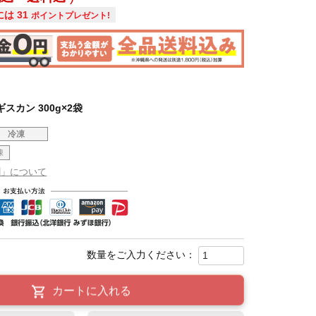
には
31
ポイントプレゼント!
スカン 300g×2袋
冷凍
凍
割」について
カートに入れる