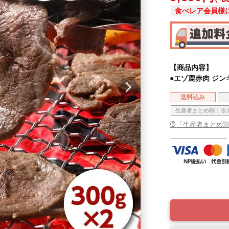
食べレア会員様
【商品内容】
●エゾ鹿赤肉 ジンギ
送料込み
生産者まとめ割：冷
「生産者まとめ