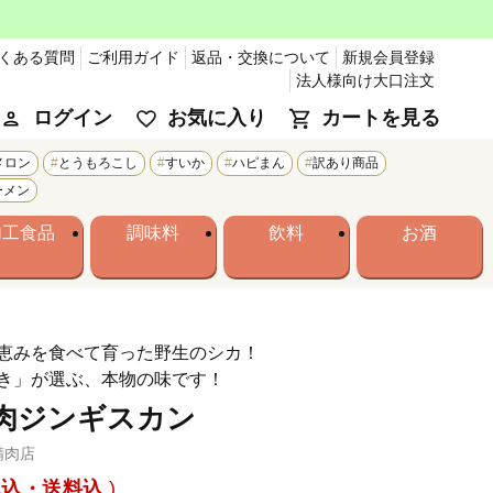
くある質問
ご利用ガイド
返品・交換について
新規会員登録
法人様向け大口注文
ログイン
お気に入り
カートを見る
メロン
とうもろこし
すいか
ハピまん
訳あり商品
ーメン
加工食品
調味料
飲料
お酒
恵みを食べて育った野生のシカ！
き」が選ぶ、本物の味です！
肉ジンギスカン
精肉店
税込・送料込