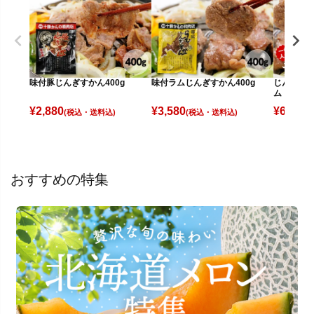
味付豚じんぎすかん400g
味付ラムじんぎすかん400g
じんぎすか
ム・豚)
¥
2,880
¥
3,580
¥
6,580
(税込)
(税込)
(
おすすめの特集