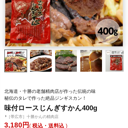
北海道・十勝の老舗精肉店が作った伝統の味
秘伝のタレで作った絶品ジンギスカン！
味付ロースじんぎすかん400g
［帯広市］十勝かんの精肉店
3,180
税込・送料込