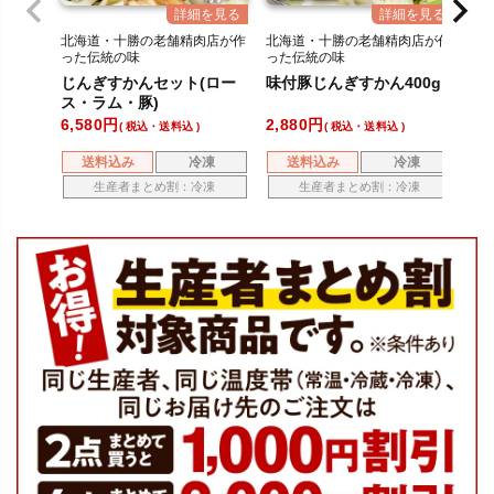
北海道・十勝の老舗精肉店が作
北海道・十勝の老舗精肉店が作
北
った伝統の味
った伝統の味
っ
三種の絶品ジンギスカン！
秘伝のタレで作った豚肉ジンギ
秘
じんぎすかんセット(ロー
味付豚じんぎすかん400g
味
スカン！
ス
ス・ラム・豚)
40
6,580
2,880
3,
税込・送料込
税込・送料込
送料込み
冷凍
送料込み
冷凍
生産者まとめ割：冷凍
生産者まとめ割：冷凍