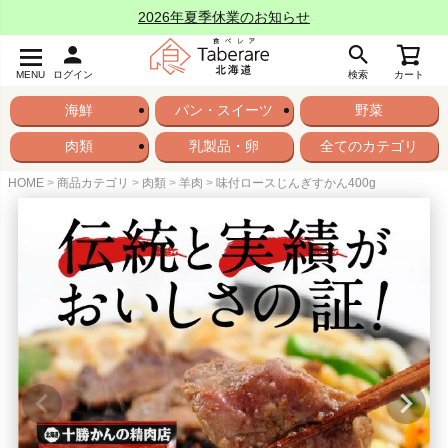
2026年夏季休業のお知らせ
MENU
ログイン
検索
カート
海鮮
パン・スイーツ
野菜
肉類
乳製品・卵
全てのカテゴリ
HOME
商品カテゴリ
肉類
羊肉
味付ロースじんぎすかん400g