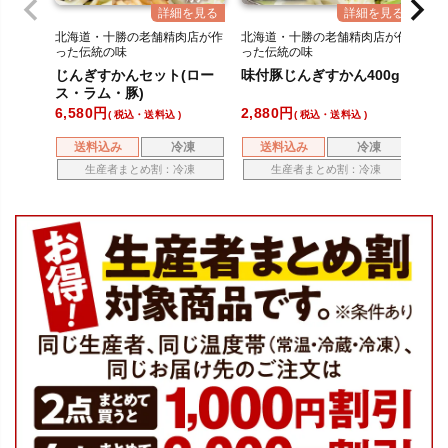
北海道・十勝の老舗精肉店が作
北海道・十勝の老舗精肉店が作
北
った伝統の味
った伝統の味
っ
三種の絶品ジンギスカン！
秘伝のタレで作った豚肉ジンギ
秘
じんぎすかんセット(ロー
味付豚じんぎすかん400g
味
スカン！
ス
ス・ラム・豚)
40
6,580
2,880
3,
税込・送料込
税込・送料込
送料込み
冷凍
送料込み
冷凍
生産者まとめ割：冷凍
生産者まとめ割：冷凍