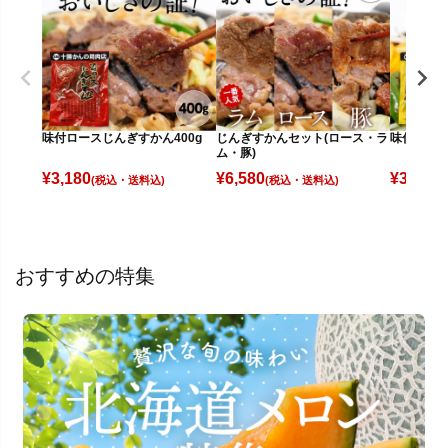
味付ロースじんぎすかん400g
じんぎすかんセット(ロース・ラ
味付ラムじ
ム・豚)
¥
3,180
¥
6,580
¥
3,580
(税込)
(税込)
(
おすすめの特集