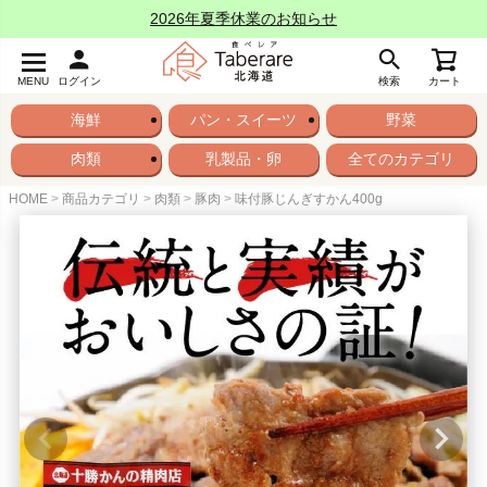
2026年夏季休業のお知らせ
MENU
ログイン
検索
カート
海鮮
パン・スイーツ
野菜
肉類
乳製品・卵
全てのカテゴリ
HOME
商品カテゴリ
肉類
豚肉
味付豚じんぎすかん400g