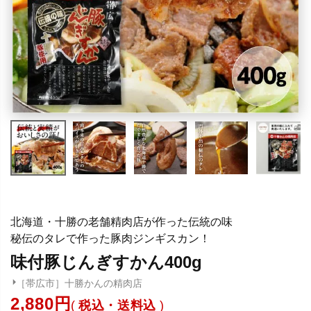
北海道・十勝の老舗精肉店が作った伝統の味
秘伝のタレで作った豚肉ジンギスカン！
味付豚じんぎすかん400g
［帯広市］十勝かんの精肉店
2,880
税込・送料込