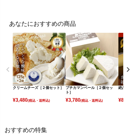
あなたにおすすめの商品
クリームチーズ［２個セット］
プチカマンベール［２個セッ
絶品チー
ト］
¥
3,480
¥
3,780
¥
8,680
(税込)
(税込)
(
おすすめの特集