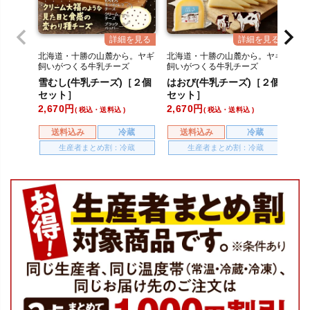
北海道・十勝の山麓から。ヤギ
北海道・十勝の山麓から。ヤギ
北
飼いがつくる牛乳チーズ
飼いがつくる牛乳チーズ
飼
雪むし(牛乳チーズ)［２個
はおび(牛乳チーズ)［２個
カ
セット］
セット］
個
2,670
2,670
2,
税込・送料込
税込・送料込
送料込み
冷蔵
送料込み
冷蔵
生産者まとめ割：冷蔵
生産者まとめ割：冷蔵