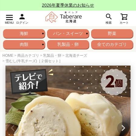
2026年夏季休業のお知らせ
MENU
ログイン
検索
カート
海鮮
パン・スイーツ
野菜
肉類
乳製品・卵
全てのカテゴリ
HOME
商品カテゴリ
乳製品・卵
北海道チーズ
雪むし(牛乳チーズ)［２個セット］