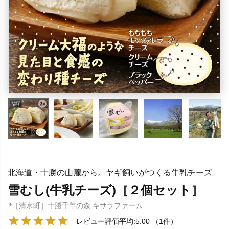
北海道・十勝の山麓から。ヤギ飼いがつくる牛乳チーズ
雪むし(牛乳チーズ)［２個セット］
［清水町］十勝千年の森 キサラファーム
レビュー評価平均:5.00
（1件）