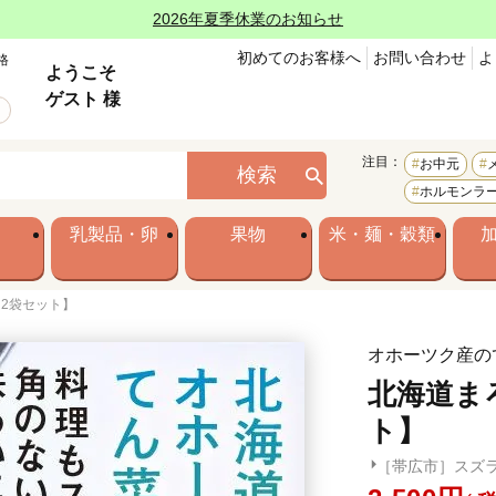
2026年夏季休業のお知らせ
初めてのお客様へ
お問い合わせ
よ
格
ようこそ
ゲスト 様
注目：
お中元
検索
ホルモンラ
乳製品・卵
果物
米・麺・穀類
2袋セット】
オホーツク産の
北海道ま
ト】
［帯広市］スズ