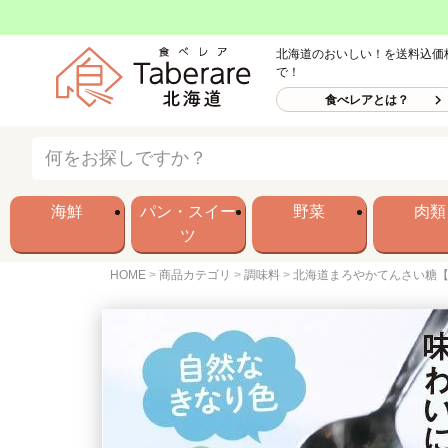
北海道のおいしい！を送料込価
で！
食べレアとは？
海鮮
パン・スイー
野菜
肉類
ツ
HOME
商品カテゴリ
調味料
北海道まろやかてんさい糖【