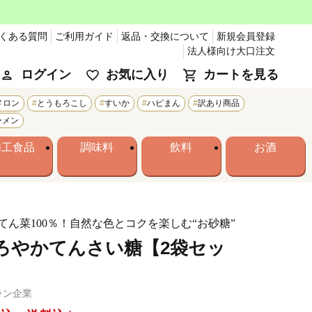
くある質問
ご利用ガイド
返品・交換について
新規会員登録
法人様向け大口注文
ログイン
お気に入り
カートを見る
メロン
とうもろこし
すいか
ハピまん
訳あり商品
ーメン
加工食品
調味料
飲料
お酒
てん菜100％！自然な色とコクを楽しむ“お砂糖”
ろやかてんさい糖【2袋セッ
ラン企業