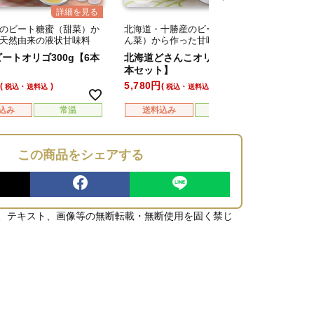
のビート糖蜜（甜菜）か
北海道・十勝産のビート糖蜜（て
北海道
天然由来の液状甘味料
ん菜）から作った甘味シロップ
天然オ
100％
ートオリゴ300g【6本
北海道どさんこオリゴ300g【6
ラフィ
】
本セット】
包】
5,780
7,480
税込・送料込
税込・送料込
込み
常温
送料込み
常温
送
この商品をシェアする
、テキスト、画像等の無断転載・無断使用を固く禁じ