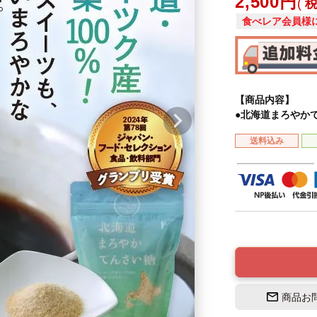
2,500
食べレア会員様
【商品内容】
●北海道まろやか
送料込み
商品お