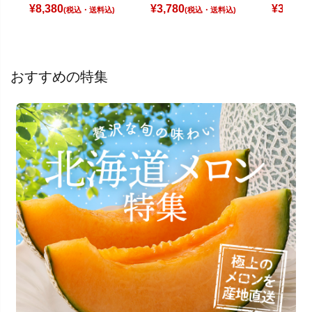
¥
8,380
¥
3,780
¥
3,280
(税込)
(税込)
(
おすすめの特集