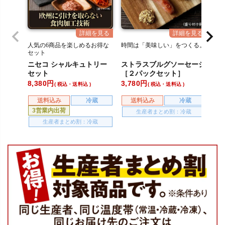
人気の6商品を楽しめるお得な
時間は「美味しい」をつくる。
時
セット
ニセコ シャルキュトリー
ストラスブルグソーセージ
パ
セット
［２パックセット］
パ
8,380
3,780
3,
税込・送料込
税込・送料込
送料込み
冷蔵
送料込み
冷蔵
3営業内出荷
生産者まとめ割：冷蔵
生産者まとめ割：冷蔵