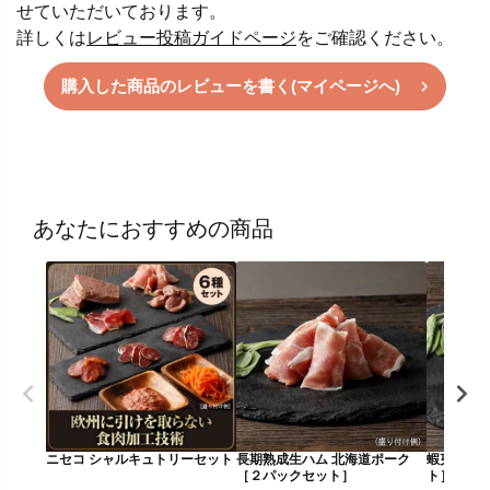
せていただいております。
詳しくは
レビュー投稿ガイドページ
をご確認ください。
購入した商品のレビューを書く(マイページへ)
あなたにおすすめの商品
ニセコ シャルキュトリーセット
長期熟成生ハム 北海道ポーク
蝦夷鹿のパ
［２パックセット］
ト］