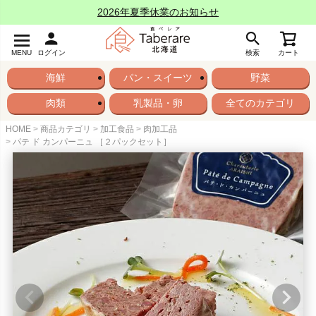
2026年夏季休業のお知らせ
MENU
ログイン
検索
カート
海鮮
パン・スイーツ
野菜
肉類
乳製品・卵
全てのカテゴリ
HOME
商品カテゴリ
加工食品
肉加工品
パテ ド カンパーニュ ［２パックセット］