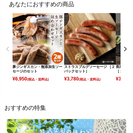
あなたにおすすめの商品
豚ジンギスカン・無添加生ソー
ストラスブルグソーセージ ［２
長期熟成生
セージのセット
パックセット］
［２パッ
¥
6,950
¥
3,780
¥
3,780
(税込)
(税込)
(
おすすめの特集