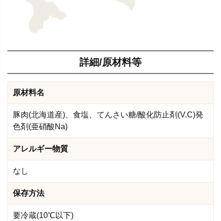
詳細/原材料等
原材料名
豚肉(北海道産)、食塩、てんさい糖/酸化防止剤(V.C)発
色剤(亜硝酸Na)
アレルギー物質
なし
保存方法
要冷蔵(10℃以下)