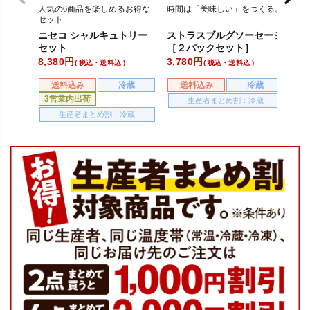
人気の6商品を楽しめるお得な
時間は「美味しい」をつくる。
時
セット
ニセコ シャルキュトリー
ストラスブルグソーセージ
パ
セット
［２パックセット］
パ
8,380
3,780
3,
税込・送料込
税込・送料込
送料込み
冷蔵
送料込み
冷蔵
3営業内出荷
生産者まとめ割：冷蔵
生産者まとめ割：冷蔵