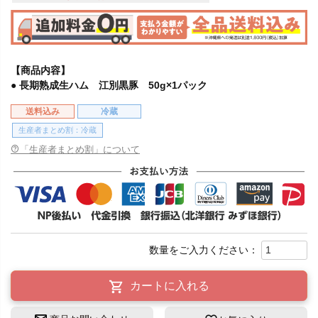
【商品内容】
● 長期熟成生ハム 江別黒豚 50g×1パック
送料込み
冷蔵
生産者まとめ割：冷蔵
「生産者まとめ割」について
カートに入れる