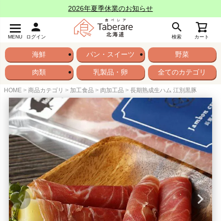
2026年夏季休業のお知らせ
MENU
ログイン
検索
カート
海鮮
パン・スイーツ
野菜
肉類
乳製品・卵
全てのカテゴリ
HOME
商品カテゴリ
加工食品
肉加工品
長期熟成生ハム 江別黒豚