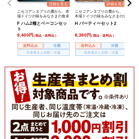
ニセコアンヌプリの麓から、本
ニセコアンヌプリの麓から、
ニ
場ドイツの味をみなさまの食卓
本場ドイツの味をみなさまの食
場
へ。
卓へ。
へ
F ハム2種とベーコンセッ
H パーティーセット2
E
ト
ソ
9,400
8,380
13
税込・送料込
税込・送料込
送料込み
冷蔵
送料込み
冷蔵
生産者まとめ割：冷蔵
生産者まとめ割：冷蔵