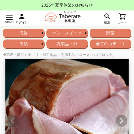
2026年夏季休業のお知らせ
MENU
ログイン
検索
カート
海鮮
パン・スイーツ
野菜
肉類
乳製品・卵
全てのカテゴリ
HOME
商品カテゴリ
加工食品
肉加工品
ロースハム(ブロック)