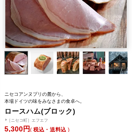
ニセコアンヌプリの麓から、
本場ドイツの味をみなさまの食卓へ。
ロースハム(ブロック)
［ニセコ町］エフエフ
5,300
税込・送料込