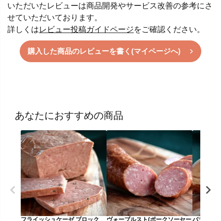
いただいたレビューは商品開発やサービス改善の参考にさ
せていただいております。
詳しくは
レビュー投稿ガイドページ
をご確認ください。
購入した商品のレビューを書く(マイページへ)
あなたにおすすめの商品
フライッシュケーゼ ブロック
ヴォーブルスト(ポークソーセー
バラベーコ