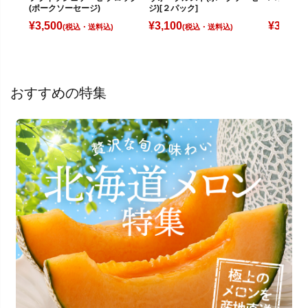
(ポークソーセージ)
ジ)[２パック]
¥
3,500
¥
3,100
¥
3,700
(税込)
(税込)
(
おすすめの特集