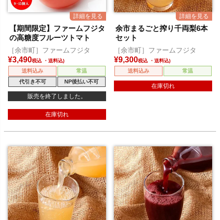
【期間限定】ファームフジタ
余市まるごと搾り千両梨6本
の高糖度フルーツトマト
セット
［余市町］ファームフジタ
［余市町］ファームフジタ
¥
3,490
¥
9,300
税込
税込
送料込み
常温
送料込み
常温
代引き不可
NP後払い不可
在庫切れ
販売を終了しました。
在庫切れ