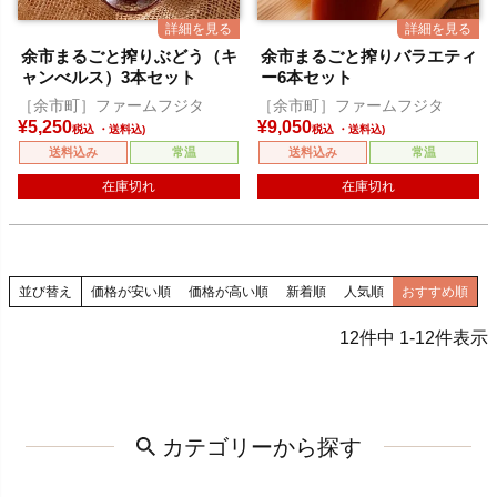
余市まるごと搾りぶどう（キ
余市まるごと搾りバラエティ
ャンべルス）3本セット
ー6本セット
［余市町］ファームフジタ
［余市町］ファームフジタ
¥
5,250
¥
9,050
税込
税込
送料込み
常温
送料込み
常温
在庫切れ
在庫切れ
並び替え
価格が安い順
価格が高い順
新着順
人気順
おすすめ順
12
件中
1
-
12
件表示
カテゴリーから探す