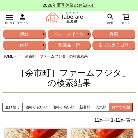
2026年夏季休業のお知らせ
MENU
ログイン
検索
カート
海鮮
パン・スイーツ
野菜
肉類
乳製品・卵
全てのカテゴリ
HOME
「［余市町］ファームフジタ」の検索結果
「［余市町］ファームフジタ」
の検索結果
並び替え
価格が安い順
価格が高い順
新着順
人気順
おすすめ順
12
件中
1
-
12
件表示