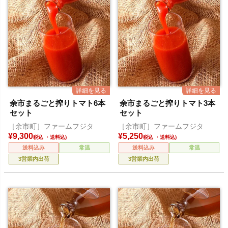
余市まるごと搾りトマト6本
余市まるごと搾りトマト3本
セット
セット
［余市町］ファームフジタ
［余市町］ファームフジタ
¥
9,300
¥
5,250
税込
税込
送料込み
常温
送料込み
常温
3営業内出荷
3営業内出荷