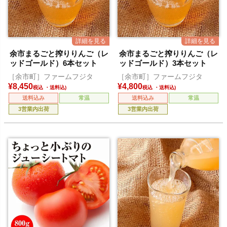
余市まるごと搾りりんご（レ
余市まるごと搾りりんご（レ
ッドゴールド）6本セット
ッドゴールド）3本セット
［余市町］ファームフジタ
［余市町］ファームフジタ
¥
8,450
¥
4,800
税込
税込
送料込み
常温
送料込み
常温
3営業内出荷
3営業内出荷