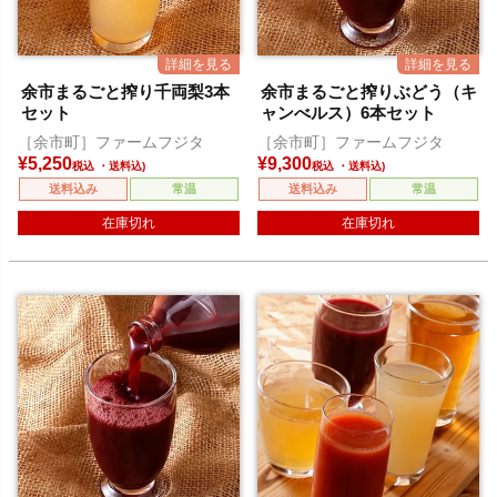
余市まるごと搾り千両梨3本
余市まるごと搾りぶどう（キ
セット
ャンべルス）6本セット
［余市町］ファームフジタ
［余市町］ファームフジタ
¥
5,250
¥
9,300
税込
税込
送料込み
常温
送料込み
常温
在庫切れ
在庫切れ