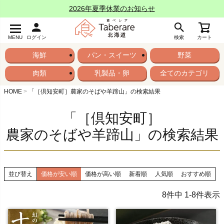
2026年夏季休業のお知らせ
MENU
ログイン
検索
カート
海鮮
パン・スイーツ
野菜
肉類
乳製品・卵
全てのカテゴリ
HOME
「［倶知安町］農家のそばや羊蹄山」の検索結果
「［倶知安町］
農家のそばや羊蹄山」の検索結果
並び替え
価格が安い順
価格が高い順
新着順
人気順
おすすめ順
8
件中
1
-
8
件表示