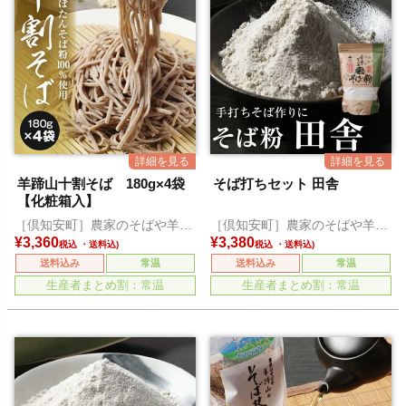
羊蹄山十割そば 180g×4袋
そば打ちセット 田舎
【化粧箱入】
［倶知安町］農家のそばや羊蹄
［倶知安町］農家のそばや羊蹄
山
山
¥
3,360
¥
3,380
税込
税込
送料込み
常温
送料込み
常温
生産者まとめ割：常温
生産者まとめ割：常温