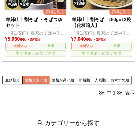
羊蹄山十割そば ・そばつゆ
羊蹄山十割そば 180g×12袋
セット
【化粧箱入】
［倶知安町］農家のそばや羊蹄
［倶知安町］農家のそばや羊蹄
山
山
¥
5,060
¥
7,040
税込
税込
送料込み
常温
送料込み
常温
生産者まとめ割：常温
生産者まとめ割：常温
並び替え
価格が安い順
価格が高い順
新着順
人気順
おすすめ順
8
件中
1
-
8
件表示
カテゴリーから探す