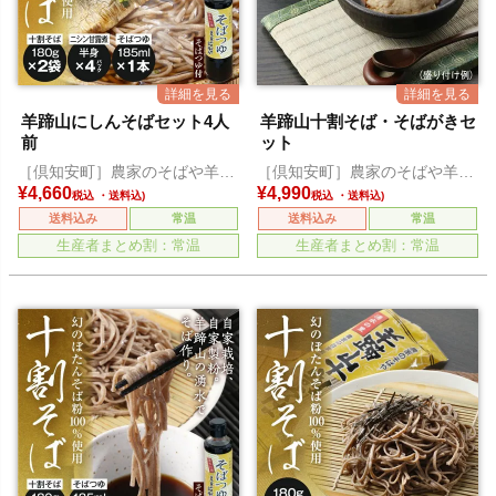
羊蹄山にしんそばセット4人
羊蹄山十割そば・そばがきセ
前
ット
［倶知安町］農家のそばや羊蹄
［倶知安町］農家のそばや羊蹄
山
山
¥
4,660
¥
4,990
税込
税込
送料込み
常温
送料込み
常温
生産者まとめ割：常温
生産者まとめ割：常温