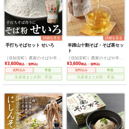
手打ちそばセット せいろ
羊蹄山十割そば・そば茶セッ
ト
［倶知安町］農家のそばや羊蹄
［倶知安町］農家のそばや羊蹄
山
山
¥
3,600
¥
3,600
税込
税込
送料込み
常温
送料込み
常温
生産者まとめ割：常温
生産者まとめ割：常温