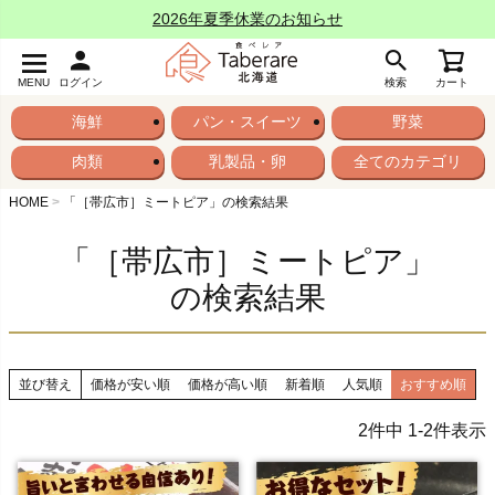
2026年夏季休業のお知らせ
MENU
ログイン
検索
カート
海鮮
パン・スイーツ
野菜
肉類
乳製品・卵
全てのカテゴリ
HOME
「［帯広市］ミートピア」の検索結果
「［帯広市］ミートピア」
の検索結果
並び替え
価格が安い順
価格が高い順
新着順
人気順
おすすめ順
2
件中
1
-
2
件表示