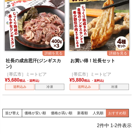
社長の成吉思汗(ジンギスカ
お買い得！社長セット
ン)
［帯広市］ミートピア
［帯広市］ミートピア
¥
5,680
¥
5,880
税込
税込
送料込み
冷凍
送料込み
冷凍
並び替え
価格が安い順
価格が高い順
新着順
人気順
おすすめ順
2
件中
1
-
2
件表示