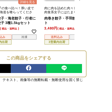
子の食べ比べ！厚い皮で
肉に肉を詰めた肉々しい餃子！
食べ応
海道を喰らってくださ
肉食系女子にはたまりまへん！
厚餃子
餃子・海老餃子・行者に
肉巻き餃子・手羽餃子 2種セッ
手造り
子 3種1.5kgセット
ト
3,480
4,280
税込・送料込
税込・送料込
込み
冷凍
送料込み
冷凍
送
内出荷
3営業内出荷
3営
この商品をシェアする
、テキスト、画像等の無断転載・無断使用を固く禁じ