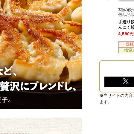
3種の餃
包んだ北
い！
手造り
んにく餃
4,580
送料
3営業
※当サイトの内容
ます。