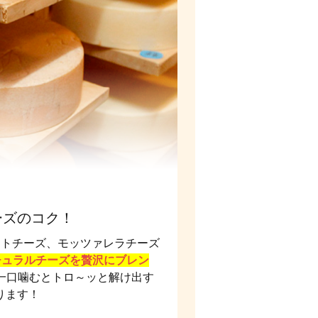
ーズのコク！
ットチーズ、モッツァレラチーズ
チュラルチーズを贅沢にブレン
一口噛むとトロ～ッと解け出す
ります！