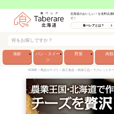
北海道のおいしい！を送料込価
で！
食べレアとは？
海鮮
パン・スイー
野菜
肉類
ツ
HOME
商品カテゴリ
加工食品
肉加工品
ラクレットチー