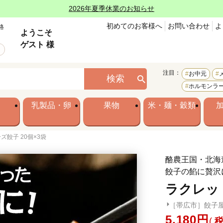
2026年夏季休業のお知らせ
初めてのお客様へ
お問い合わせ
よ
格
ようこそ
ゲスト 様
注目：
お中元
検索
ホルモンラ
乳製品・卵
果物
米・麺・穀類
ズ餃子 20個×3袋
酪農王国・北海
餃子の餡に贅沢
ラクレット
［帯広市］餃子
5,180