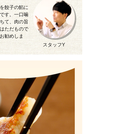
を餃子の餡に
です。一口噛
ちて、肉の旨
はただもので
お勧めしま
スタッフY