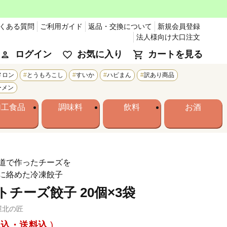
くある質問
ご利用ガイド
返品・交換について
新規会員登録
法人様向け大口注文
ログイン
お気に入り
カートを見る
メロン
とうもろこし
すいか
ハピまん
訳あり商品
ーメン
加工食品
調味料
飲料
お酒
道で作ったチーズを
に絡めた冷凍餃子
チーズ餃子 20個×3袋
屋北の匠
税込・送料込