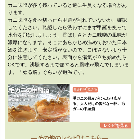
カニ味噌が多く残っていると逆に生臭くなる場合があ
ります。
カニ味噌を食べ切ったら甲羅が割れていないか、確認
してください。確認したら洗わずにまず甲羅を炙って
水分を飛ばしましょう。香ばしさとカニ味噌の風味が
濃厚になります。そこにあらかじめ温めておいた日本
酒を注ぎます。安定感がないので、こぼさないよう十
分に注意してください。表面から湯気が立ち始めたら
OKです。沸騰するまで熱すると風味が飛んでしまいま
す。「ぬる燗」ぐらいが適温です。
魚介料理
飲み物
毛ガニの旨みがじんわり広が
る、大人だけの贅沢な一杯。毛
ガニの甲羅酒
—その他のレシピはこちら—