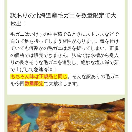
訳ありの北海道産毛ガニを数量限定で大
放出！
毛ガニはいけすの中や茹でるときにストレスなどで
自分で足を折ってしまう習性があります。気を付け
ていても何割かの毛ガニは足を折ってしまい、正規
の価格では販売できません。弘成では水槽から身入
りの良さそうな毛ガニを選別し、絶妙な塩加減で茹
で上げして急速冷凍！
もちろん味は正規品と同じ
。そんな訳ありの毛ガニ
を今回
数量限定
で大放出します。