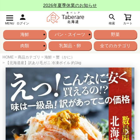
2026年夏季休業のお知らせ
MENU
ログイン
検索
カート
海鮮
パン・スイーツ
野菜
肉類
乳製品・卵
全てのカテゴリ
HOME
商品カテゴリ
海鮮
蟹（かに）
【北海道産】訳あり毛ガニ 冷凍ボイル 約1kg