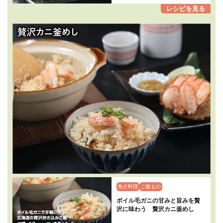
魚介料理
ご飯もの
ボイル毛ガニの甘みと旨みを贅
沢に味わう 贅沢カニ釜めし