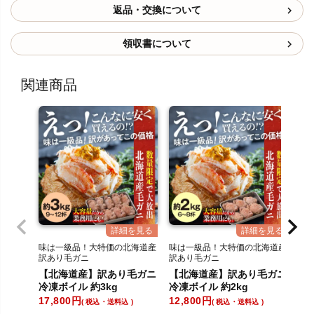
返品・交換について
領収書について
関連商品
味は一級品！大特価の北海道産
味は一級品！大特価の北海道産
身
訳あり毛ガニ
訳あり毛ガニ
シ
通
【北海道産】訳あり毛ガニ
【北海道産】訳あり毛ガニ
稚
冷凍ボイル 約3kg
冷凍ボイル 約2kg
～9
17,800
12,800
10
税込・送料込
税込・送料込