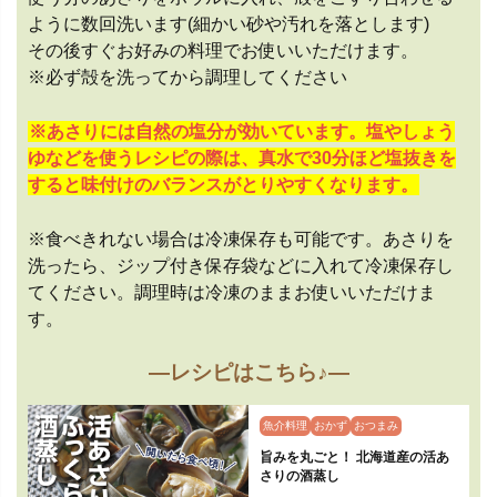
ように数回洗います(細かい砂や汚れを落とします)
その後すぐお好みの料理でお使いいただけます。
※必ず殻を洗ってから調理してください
※あさりには自然の塩分が効いています。塩やしょう
ゆなどを使うレシピの際は、真水で30分ほど塩抜きを
すると味付けのバランスがとりやすくなります。
※食べきれない場合は冷凍保存も可能です。あさりを
洗ったら、ジップ付き保存袋などに入れて冷凍保存し
てください。調理時は冷凍のままお使いいただけま
す。
—レシピはこちら♪—
魚介料理
おかず
おつまみ
旨みを丸ごと！ 北海道産の活あ
さりの酒蒸し