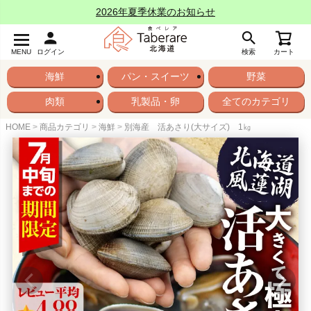
2026年夏季休業のお知らせ
MENU
ログイン
検索
カート
海鮮
パン・スイーツ
野菜
肉類
乳製品・卵
全てのカテゴリ
HOME
商品カテゴリ
海鮮
別海産 活あさり(大サイズ) 1㎏