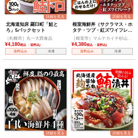
北海道知床 羅臼町「鮭と
根室海鮮丼（サクラマス・ホ
ろ」5パックセット
タテ・ツブ・紅ズワイフレー
ク）
［札幌市］丸一大西食品
［根室市］マルナカイチ杉山水
産
¥
4,180
¥
4,380
税込
税込
送料込み
冷凍
送料込み
冷凍