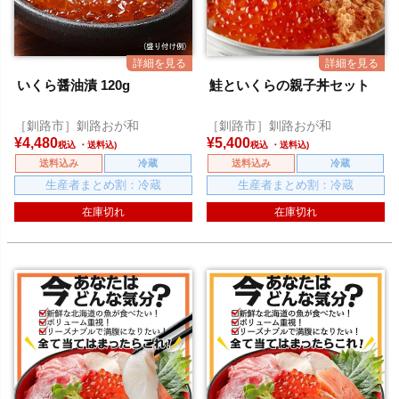
いくら醤油漬 120g
鮭といくらの親子丼セット
［釧路市］釧路おが和
［釧路市］釧路おが和
¥
4,480
¥
5,400
税込
税込
送料込み
冷蔵
送料込み
冷蔵
生産者まとめ割：冷蔵
生産者まとめ割：冷蔵
在庫切れ
在庫切れ