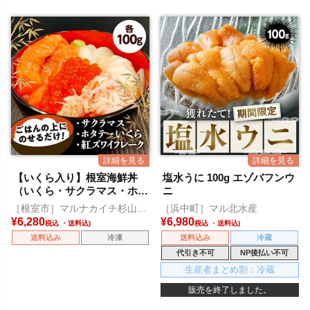
【いくら入り】根室海鮮丼
塩水うに 100g エゾバフンウ
（いくら・サクラマス・ホタ
ニ
テ・紅ズワイフレーク）
［根室市］マルナカイチ杉山水
［浜中町］マル北水産
産
¥
6,280
¥
6,980
税込
税込
送料込み
冷凍
送料込み
冷蔵
代引き不可
NP後払い不可
生産者まとめ割：冷蔵
販売を終了しました。