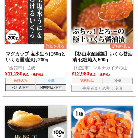
マグカップ 塩水生うに60gと
【杉山水産謹製】いくら醤油
いくら醤油漬け200g
漬 化粧箱入 500g
［函館市］弘成
［根室市］マルナカイチ杉山水
産
¥
11,280
¥
12,980
税込
税込
送料込み
冷蔵
送料込み
冷凍
代引き不可
NP後払い不可
生産者まとめ割：冷凍