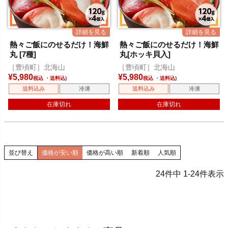
熱々ご飯にのせるだけ！海鮮
熱々ご飯にのせるだけ！海鮮
丸 [7種]
丸[ホッキ貝入]
［豊頃町］北海山
［豊頃町］北海山
¥
5,980
¥
5,980
税込
税込
送料込み
冷凍
送料込み
冷凍
在庫切れ
在庫切れ
並び替え
価格が安い順
価格が高い順
新着順
人気順
24
件中
1
-
24
件表示