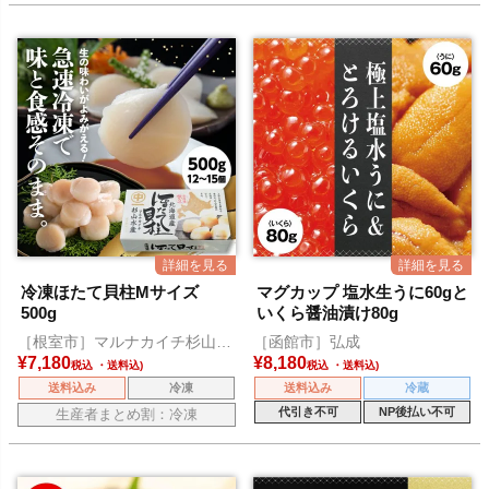
冷凍ほたて貝柱Mサイズ
マグカップ 塩水生うに60gと
500g
いくら醤油漬け80g
［根室市］マルナカイチ杉山水
［函館市］弘成
産
¥
7,180
¥
8,180
税込
税込
送料込み
冷凍
送料込み
冷蔵
代引き不可
NP後払い不可
生産者まとめ割：冷凍