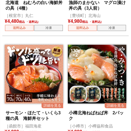
北海道 ねむろの白い海鮮丼
漁師のまかない マグロ漬け
の具（4種）
丼の具（3人前）
［根室市］丸仁
［豊頃町］北海山
¥
4,480
¥
4,980
税込
税込
送料込み
冷凍
送料込み
冷凍
サーモン・ほたて・いくら3
小樽北海ねばねば丼 2パッ
種の具 海鮮丼セット
ク
［函館市］福田海産
［小樽市］小樽協和食品