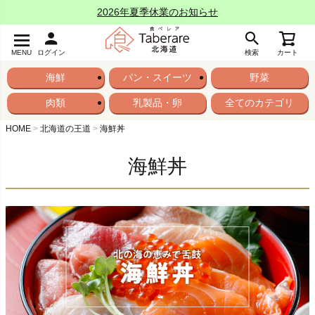
2026年夏季休業のお知らせ
MENU
ログイン
検索
カート
海鮮
パン・スイーツ
野菜
肉類
乳製品・卵
全てのカテゴリ
HOME
北海道の王道
海鮮丼
海鮮丼