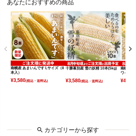
あなたにおすすめの商品
南幌産 あまいんです Lサイズ（8
十勝幕別産 雪の妖精 10本(5kg)
南幌産 
本入）
ワイト（
¥
3,580
¥
3,580
¥
4,080
(税込)
(税込)
カテゴリーから探す