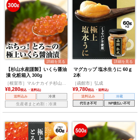
【杉山水産謹製】いくら醤油
マグカップ 塩水生うに 60ｇ
漬 化粧箱入 300g
2本
［根室市］マルナカイチ杉山水
［函館市］弘成
産
¥
8,280
¥
9,780
税込
税込
送料込み
冷凍
送料込み
冷蔵
代引き不可
NP後払い不可
生産者まとめ割：冷凍