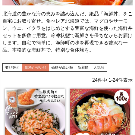
北海道の豊かな海の恵みを詰め込んだ、絶品「海鮮丼」をご
自宅にお取り寄せ。食べレア北海道では、マグロやサーモ
ン、ウニ、イクラをはじめとする豊富な海鮮を使った海鮮丼
セットを多数ご用意。冷凍状態で新鮮さを保ちながらお届け
します。自宅で簡単に、漁師町の味を再現できる贅沢な一
品。本格的な海鮮丼で、特別な食体験を。
並び替え
価格が安い順
価格が高い順
新着順
人気順
24
件中
1
-
24
件表示