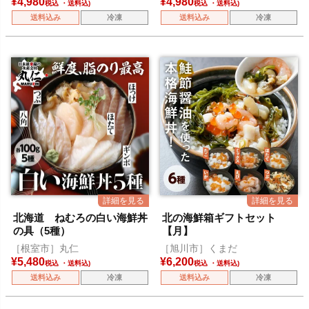
¥
4,980
¥
4,980
税込
税込
送料込み
冷凍
送料込み
冷凍
北海道 ねむろの白い海鮮丼
北の海鮮箱ギフトセット
の具（5種）
【月】
［根室市］丸仁
［旭川市］くまだ
¥
5,480
¥
6,200
税込
税込
送料込み
冷凍
送料込み
冷凍