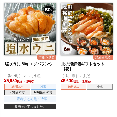
塩水うに 80g エゾバフンウ
北の海鮮箱ギフトセット
ニ
【花】
［浜中町］マル北水産
［旭川市］くまだ
¥
5,980
¥
6,600
税込
税込
送料込み
冷蔵
送料込み
冷凍
代引き不可
NP後払い不可
生産者まとめ割：冷蔵
販売を終了しました。