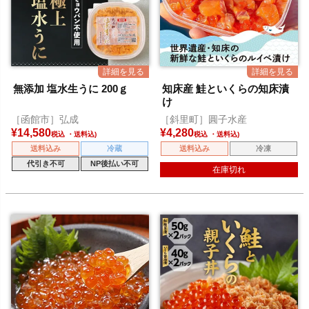
無添加 塩水生うに 200ｇ
知床産 鮭といくらの知床漬
け
［函館市］弘成
［斜里町］圓子水産
¥
14,580
¥
4,280
税込
税込
送料込み
冷蔵
送料込み
冷凍
代引き不可
NP後払い不可
在庫切れ