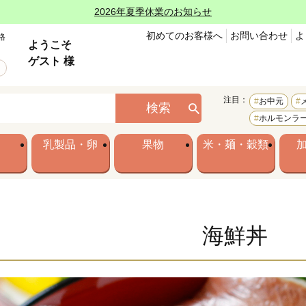
2026年夏季休業のお知らせ
初めてのお客様へ
お問い合わせ
よ
格
ようこそ
ゲスト 様
注目：
お中元
検索
ホルモンラ
乳製品・卵
果物
米・麺・穀類
海鮮丼