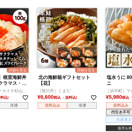
】根室海鮮丼
北の海鮮箱ギフトセット
塩水うに 8
クラマス・ホ
【花】
ニ
イフレーク）
ナカイチ杉山水
［旭川市］くまだ
［浜中町］マ
¥
6,600
¥
5,980
税込
税込
冷凍
送料込み
冷凍
送料込み
代引き不可
生産者ま
販売を終