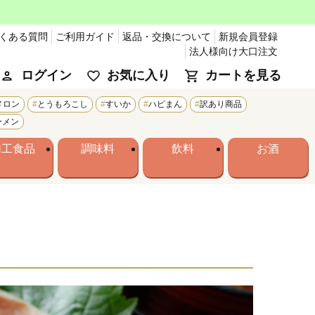
くある質問
ご利用ガイド
返品・交換について
新規会員登録
法人様向け大口注文
ログイン
お気に入り
カートを見る
メロン
とうもろこし
すいか
ハピまん
訳あり商品
ーメン
加工食品
調味料
飲料
お酒