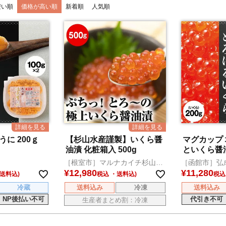
安い順
価格が高い順
新着順
人気順
に 200ｇ
【杉山水産謹製】いくら醤
マグカップ 
油漬 化粧箱入 500g
といくら醤油
［根室市］マルナカイチ杉山水
［函館市］弘
産
¥
12,980
¥
11,280
税込
税込
冷蔵
送料込み
冷凍
送料込み
NP後払い不可
代引き不可
生産者まとめ割：冷凍