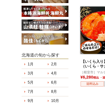
北海道の旬から探す
【いくら入り
1月
2月
（いくら・サ
タテ・紅ズワ
［根室市］マル
3月
4月
産
¥
6,280
税込
5月
6月
送料込み
7月
8月
9月
10月