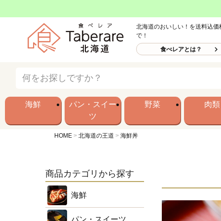
北海道のおいしい！を送料込価
で！
食べレアとは？
海鮮
パン・スイー
野菜
肉類
ツ
HOME
北海道の王道
海鮮丼
商品カテゴリから探す
海鮮
パン・スイーツ