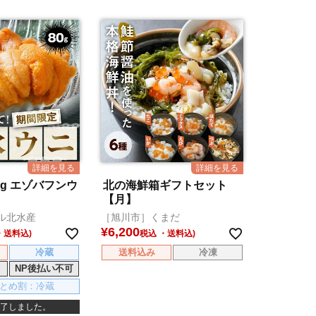
0g エゾバフンウ
北の海鮮箱ギフトセット
【月】
ル北水産
［旭川市］くまだ
¥
6,200
税込
冷蔵
送料込み
冷凍
NP後払い不可
とめ割：冷蔵
了しました。