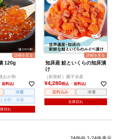
 120g
知床産 鮭といくらの知床漬
け
路おが和
［斜里町］圓子水産
¥
4,280
税込
冷蔵
送料込み
冷凍
とめ割：冷蔵
在庫切れ
庫切れ
24
件中
1
-
24
件表示