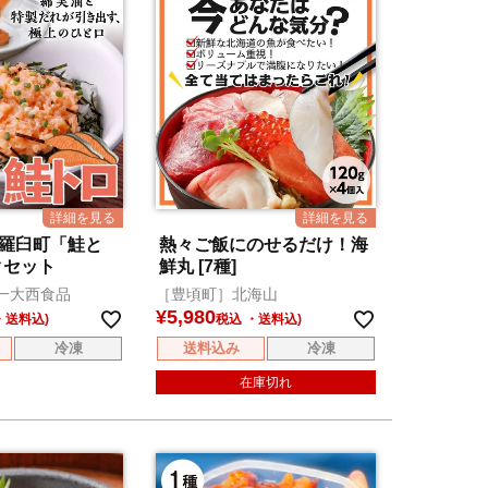
 羅臼町「鮭と
熱々ご飯にのせるだけ！海
クセット
鮮丸 [7種]
一大西食品
［豊頃町］北海山
¥
5,980
税込
冷凍
送料込み
冷凍
在庫切れ