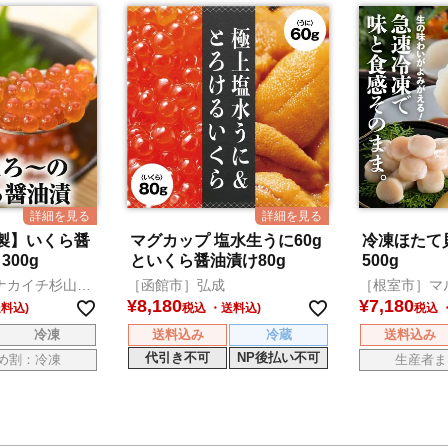
製】いくら醤
マグカップ 塩水生うに60g
冷凍ほたて
300g
といくら醤油漬け80g
500g
ナカイチ杉山水
［函館市］弘成
［根室市］マ
産
¥
8,180
¥
7,180
税込
税込
冷凍
送料込み
冷蔵
送料込み
代引き不可
NP後払い不可
め割：冷凍
生産者ま