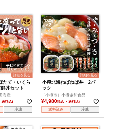
ほたて・いくら
小樽北海ねばねば丼 2パ
海鮮丼セット
ック
田海産
［小樽市］小樽協和食品
¥
4,980
税込
冷凍
送料込み
冷凍