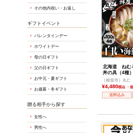
その他内祝い・お返し
ギフトイベント
バレンタインデー
ホワイトデー
母の日ギフト
北海道 ねむ
父の日ギフト
丼の具（4種
お中元・夏ギフト
［根室市］丸仁
¥
4,480
税込
お歳暮・冬ギフト
送料込み
贈る相手から探す
女性へ
男性へ