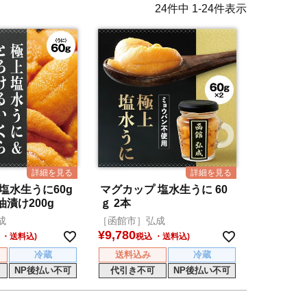
24
件中
1
-
24
件表示
塩水生うに60g
マグカップ 塩水生うに 60
漬け200g
ｇ 2本
成
［函館市］弘成
¥
9,780
税込
冷蔵
送料込み
冷蔵
NP後払い不可
代引き不可
NP後払い不可