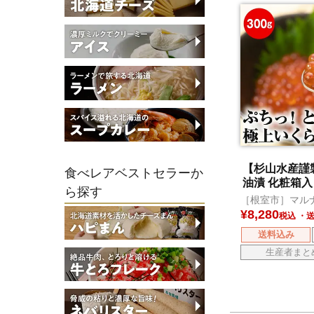
【杉山水産謹
食べレアベストセラーか
油漬 化粧箱入 
ら探す
［根室市］マル
産
¥
8,280
税込
送料込み
生産者まと