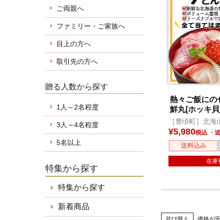
ご両親へ
ファミリー・ご家族へ
目上の方へ
取引先の方へ
贈る人数から探す
熱々ご飯にの
1人～2名程度
鮮丸[ホッキ貝
［豊頃町］北海
3人～4名程度
¥
5,980
税込
5名以上
送料込み
在庫
特集から探す
特集から探す
新着商品
並び替え
価格が