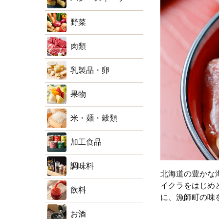
野菜
肉類
乳製品・卵
果物
米・麺・穀類
加工食品
調味料
北海道の豊かな
イクラをはじめ
飲料
に、漁師町の味
お酒