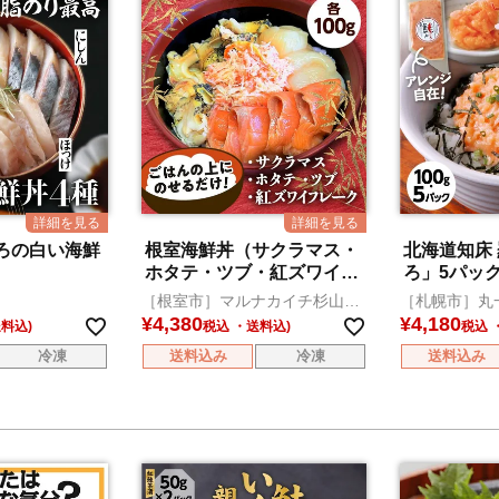
ろの白い海鮮
根室海鮮丼（サクラマス・
北海道知床
）
ホタテ・ツブ・紅ズワイフ
ろ」5パッ
レーク）
［根室市］マルナカイチ杉山水
［札幌市］丸
産
¥
4,380
¥
4,180
税込
税込
冷凍
送料込み
冷凍
送料込み