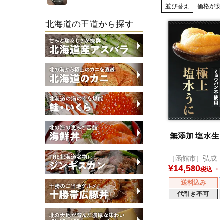
並び替え
価格が
北海道の王道から探す
無添加 塩水生う
［函館市］弘成
¥
14,580
税込
送料込み
代引き不可