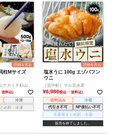
貝柱Mサイズ
塩水うに 100g エゾバフン
ウニ
ルナカイチ杉山水
［浜中町］マル北水産
¥
6,980
税込
冷凍
送料込み
冷蔵
代引き不可
NP後払い不可
とめ割：冷凍
生産者まとめ割：冷蔵
販売を終了しました。