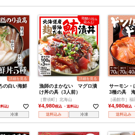
ろの白い海鮮
漁師のまかない マグロ漬
サーモン・
）
け丼の具（3人前）
3種の具 
［豊頃町］北海山
［函館市］福
¥
4,980
¥
4,980
税込
税込
冷凍
送料込み
冷凍
送料込み