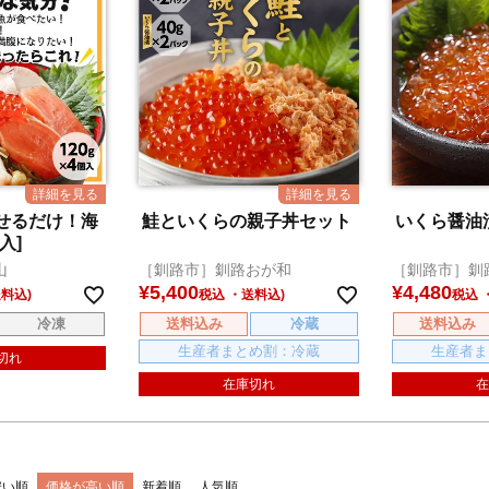
せるだけ！海
鮭といくらの親子丼セット
いくら醤油漬
入]
山
［釧路市］釧路おが和
［釧路市］釧
¥
5,400
¥
4,480
税込
税込
冷凍
送料込み
冷蔵
送料込み
生産者まとめ割：冷蔵
生産者ま
切れ
在庫切れ
在
安い順
価格が高い順
新着順
人気順