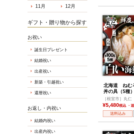
11月
12月
ギフト・贈り物から探す
お祝い
誕生日プレゼント
結婚祝い
出産祝い
新築・引越祝い
北海道 ねむ
丼の具（5種
還暦祝い
［根室市］丸仁
¥
5,480
税込
お返し・内祝い
送料込み
結婚内祝い
出産内祝い