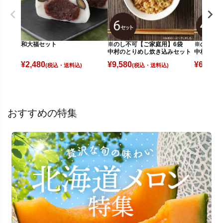
和大福セット
※のし不可【ご家庭用】6袋
※のし不
中村のとりめし炊き込みセット
中村のと
¥
2,480
¥
9,580
¥
6,780
(税込)
(税込)
(
おすすめの特集