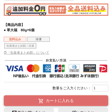
【商品内容】
● 草大福 80g×6個
送料込み
冷凍
生産者まとめ割：冷凍
「生産者まとめ割」について
カートに入れる