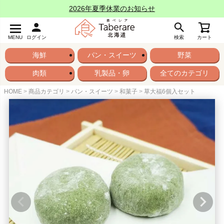
2026年夏季休業のお知らせ
MENU
ログイン
検索
カート
海鮮
パン・スイーツ
野菜
肉類
乳製品・卵
全てのカテゴリ
HOME
商品カテゴリ
パン・スイーツ
和菓子
草大福6個入セット