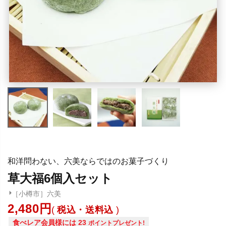
和洋問わない、六美ならではのお菓子づくり
草大福6個入セット
［小樽市］六美
2,480
税込・送料込
食べレア会員様には
23
ポイントプレゼント!