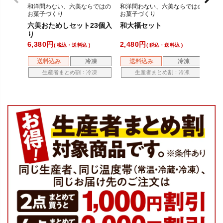
和洋問わない、六美ならではの
和洋問わない、六美ならではの
和
お菓子づくり
お菓子づくり
お
六美おためしセット23個入
和大福セット
六
り
り
6,380
2,480
4,
税込・送料込
税込・送料込
送料込み
冷凍
送料込み
冷凍
生産者まとめ割：冷凍
生産者まとめ割：冷凍