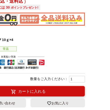
税込・送料込
には
30
ポイントプレゼント!
10ｇ×4
常温
カートに入れる
問い合わせ
お気に入り