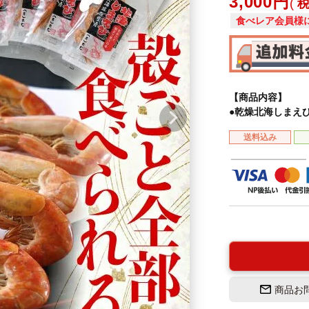
3,000
食べレア会員様
【商品内容】
●乾燥北海しまえび 
送料込み
商品お