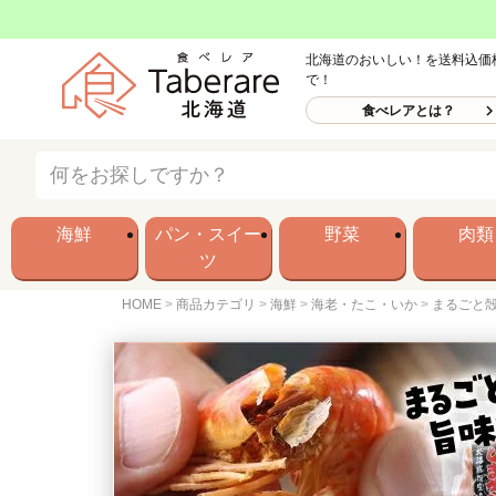
北海道のおいしい！を送料込価
で！
食べレアとは？
海鮮
パン・スイー
野菜
肉類
ツ
HOME
商品カテゴリ
海鮮
海老・たこ・いか
まるごと