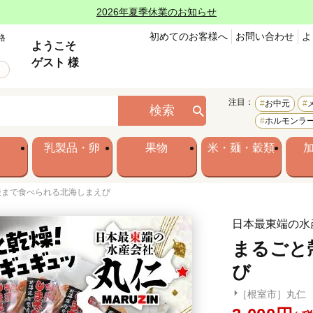
2026年夏季休業のお知らせ
初めてのお客様へ
お問い合わせ
よ
格
ようこそ
ゲスト 様
注目：
お中元
検索
ホルモンラ
乳製品・卵
果物
米・麺・穀類
殻まで食べられる北海しまえび
日本最東端の水
まるごと
び
［根室市］丸仁