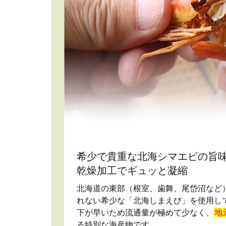
希少で貴重な北海シマエビの旨
乾燥加工でギュッと凝縮
北海道の東部（根室、歯舞、尾岱沼など
れない希少な「北海しまえび」を使用し
下が早いため流通量が極めて少なく、
地
る特別な海産物です。