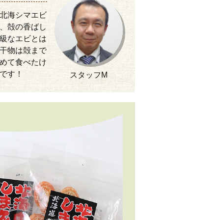
北海シマエビ
、殻の香ばし
級なエビとは
干物は殻まで
めて食べたけ
です！
スタッフM