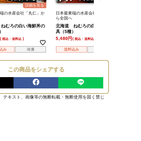
端の水産会社「丸仁」か
日本最東端の水産会社「丸仁」か
日本最
ら全国へ
ら全国
 ねむろの白い海鮮丼の
北海道 ねむろの白い海鮮丼の
北海
）
具（5種）
ケの
5,480
4,980
税込・送料込
税込・送料込
込み
冷凍
送料込み
冷凍
送
この商品をシェアする
、テキスト、画像等の無断転載・無断使用を固く禁じ