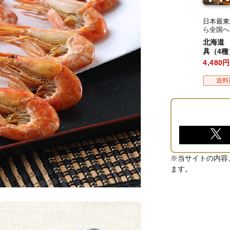
日本最東
ら全国へ
北海道
具（4種
4,480
送料
※当サイトの内容
ます。