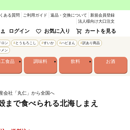
くある質問
ご利用ガイド
返品・交換について
新規会員登録
法人様向け大口注文
ログイン
お気に入り
カートを見る
メロン
とうもろこし
すいか
ハピまん
訳あり商品
ーメン
加工食品
調味料
飲料
お酒
産会社「丸仁」から全国へ
殻まで食べられる北海しまえ