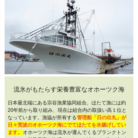
流氷がもたらす栄養豊富なオホーツク海
日本最北端にある宗谷漁業協同組合。ほたて漁には約
20年前から取り組み、現在は組合内の取扱い高１位と
なっています。漁協が所有する
管理船「日の出丸」が
日々荒波のオホーツク海にでてほたてを水揚げしてい
ます。
オホーツク海は流氷が運んでくるプランクトン