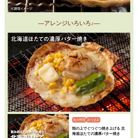
—アレンジいろいろ♪—
魚介料理
おつまみ
殻の上でぐつぐつ焼き上げる 北
海道ほたての濃厚バター焼き