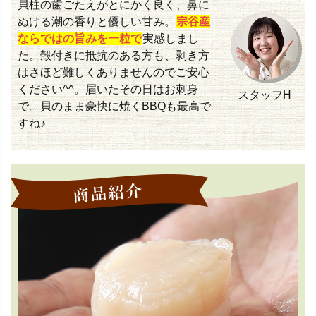
貝柱の歯ごたえがとにかく良く、鼻に
ぬける潮の香りと優しい甘み。
宗谷産
ならではの旨みを一粒で
実感しまし
た。殻付きに抵抗のある方も、剥き方
はさほど難しくありませんのでご安心
ください^^。届いたその日はお刺身
スタッフH
で。貝のまま豪快に焼くBBQも最高で
すね♪