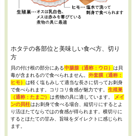
ホタテの各部位と美味しい食べ方、切り
方
貝の付け根の部分にある
中腸腺（通称：ウロ）
は貝
毒が含まれるので食べられません。
外套膜（通称：
ヒモ）
は軽く塩もみして適当な長さに切ってお刺身
で食べられます。コリコリ食感が魅力です。
生殖巣
（通称：たまご）
は煮物の具に適しています。
メイ
ンの貝柱
はお刺身で食べる場合、縦切りにするとよ
り活ほたてならではの食感が得られます。横切りに
するとほたての甘み、旨味をダイレクトに感じられ
ます。