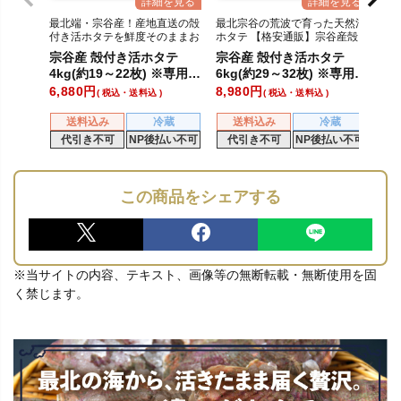
最北端・宗谷産！産地直送の殻
最北宗谷の荒波で育った天然活
付き活ホタテを鮮度そのままお
ホタテ 【格安通販】宗谷産殻
届け
付き活ホタテ
宗谷産 殻付き活ホタテ
宗谷産 殻付き活ホタテ
4kg(約19～22枚) ※専用ヘ
6kg(約29～32枚) ※専用ヘ
ラ付き
ラ付き
6,880
8,980
税込・送料込
税込・送料込
送料込み
冷蔵
送料込み
冷蔵
代引き不可
NP後払い不可
代引き不可
NP後払い不可
この商品をシェアする
※当サイトの内容、テキスト、画像等の無断転載・無断使用を固
く禁じます。