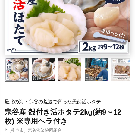
最北の海・宗谷の荒波で育った天然活ホタテ
宗谷産 殻付き活ホタテ2kg(約9～12
枚) ※専用ヘラ付き
［稚内市］宗谷漁業協同組合