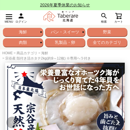
2026年夏季休業のお知らせ
MENU
ログイン
検索
カート
海鮮
パン・スイーツ
野菜
肉類
乳製品・卵
全てのカテゴリ
HOME
商品カテゴリ
海鮮
宗谷産 殻付き活ホタテ2kg(約9～12枚) ※専用ヘラ付き