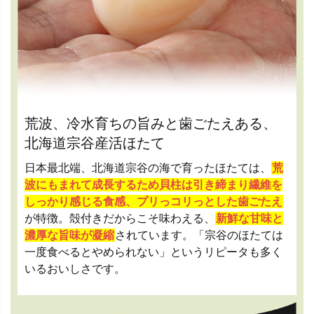
荒波、冷水育ちの旨みと歯ごたえある、
北海道宗谷産活ほたて
日本最北端、北海道宗谷の海で育ったほたては、
荒
波にもまれて成長するため貝柱は引き締まり繊維を
しっかり感じる食感、プリっコリっとした歯ごたえ
が特徴。殻付きだからこそ味わえる、
新鮮な甘味と
濃厚な旨味が凝縮
されています。「宗谷のほたては
一度食べるとやめられない」というリピータも多く
いるおいしさです。