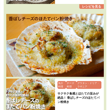
魚介
チーズ
グラタン・ドリア・
料理
料理
ラザニア
サクサク食感とほたての旨みが
絶品！ 香ばしチーズのほたてパ
ン粉焼き