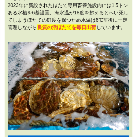
2023年に新設されたほたて専用畜養施設内には1.5トン
ある水槽を6基設置、海水温が18度を超えるとへい死し
てしまうほたての鮮度を保つため水温は6℃前後に一定
管理しながら
良質の活ほたてを毎日出荷
しています。