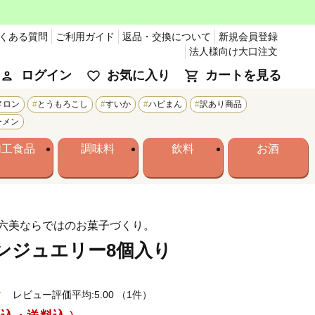
くある質問
ご利用ガイド
返品・交換について
新規会員登録
法人様向け大口注文
ログイン
お気に入り
カートを見る
メロン
とうもろこし
すいか
ハピまん
訳あり商品
ーメン
加工食品
調味料
飲料
お酒
六美ならではのお菓子づくり。
ンジュエリー8個入り
レビュー評価平均:5.00
（1件）