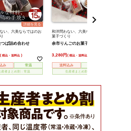
ない、六美ならではのお
和洋問わない、六美ならではのお
和洋問
り
菓子づくり
菓子づ
金つば詰め合わせ
余市りんごのお菓子セット
小樽ワ
3,280
6,350
税込・送料込
税込・送料込
込み
常温
送料込み
常温
送
生産者まとめ割：常温
生産者まとめ割：常温