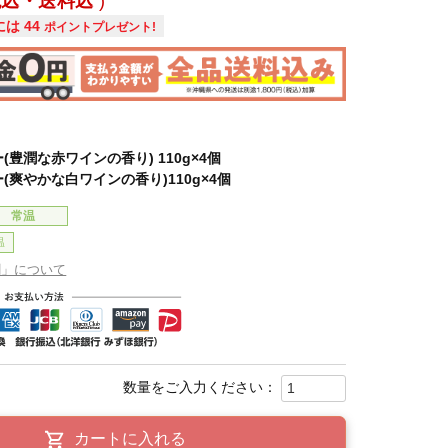
税込・送料込
には
44
ポイントプレゼント!
(豊潤な赤ワインの香り) 110g×4個
(爽やかな白ワインの香り)110g×4個
常温
温
割」について
カートに入れる