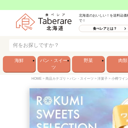
北海道のおいしい！を送料込価
で！
食べレアとは？
海鮮
パン・スイー
野菜
肉類
ツ
HOME
商品カテゴリ
パン・スイーツ
洋菓子
小樽ワイ