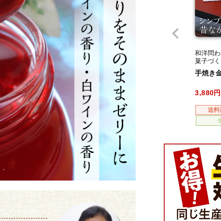
和洋問わ
菓子づく
手焼き
3,880
送料