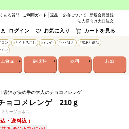
くある質問
ご利用ガイド
返品・交換について
新規会員登録
法人様向け大口注文
ログイン
お気に入り
カートを見る
メロン
とうもろこし
すいか
ハピまん
訳あり商品
ーメン
加工食品
調味料
飲料
お酒
！醤油が決め手の大人のチョコメレンゲ
チョコメレンゲ 210ｇ
ィスリージョネス
税込・送料込
には
36
ポイントプレゼント!