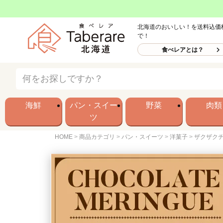
北海道のおいしい！を送料込価
で！
食べレアとは？
海鮮
パン・スイー
野菜
肉類
ツ
HOME
商品カテゴリ
パン・スイーツ
洋菓子
ザクザクチ