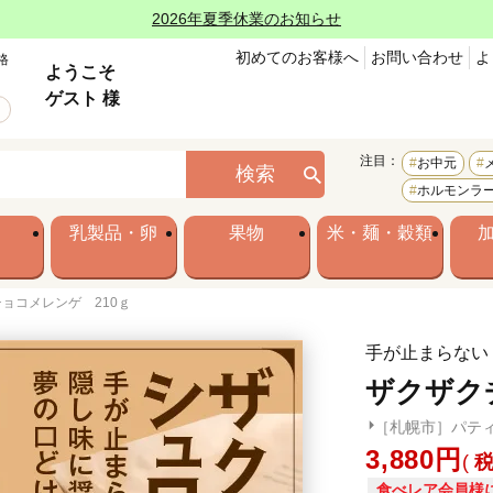
2026年夏季休業のお知らせ
初めてのお客様へ
お問い合わせ
よ
格
ようこそ
ゲスト 様
注目：
お中元
検索
ホルモンラ
乳製品・卵
果物
米・麺・穀類
ョコメレンゲ 210ｇ
手が止まらない
ザクザク
［札幌市］パテ
3,880
食べレア会員様