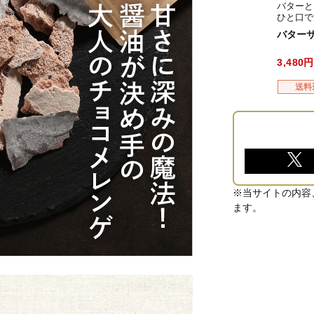
バターと
ひと口で
ラ
バターサ
3,480
送料
※当サイトの内容
ます。