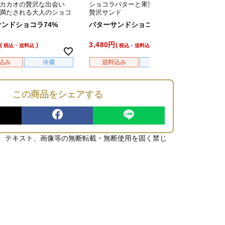
カカオの贅沢な出会い
ショコラバターと果実の華やかな
北海道
満たされる大人のショコ
贅沢サンド
冷蔵庫
む
ンドショコラ74%
バターサンドショコラブラン
熟成
3,480
5,980
税込・送料込
税込・送料込
込み
冷蔵
送料込み
冷蔵
送
この商品をシェアする
、テキスト、画像等の無断転載・無断使用を固く禁じ