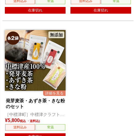
送料込み
常温
送料込み
常温
在庫切れ
在庫切れ
発芽麦茶・あずき茶・きな粉
のセット
［中標津町］中標津クラフトモ
ルティングジャパン
¥
5,800
税込
送料込み
常温