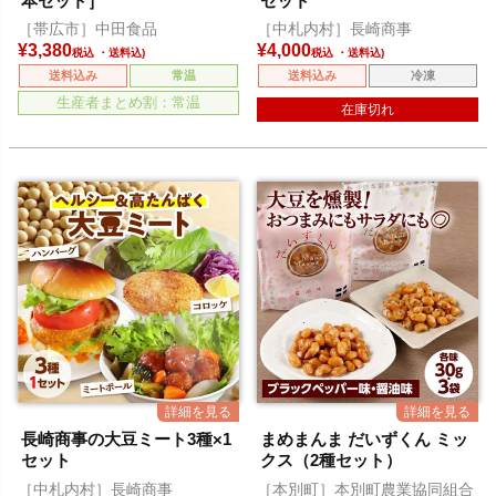
本セット］
セット
［帯広市］中田食品
［中札内村］長崎商事
¥
3,380
¥
4,000
税込
税込
送料込み
常温
送料込み
冷凍
生産者まとめ割：常温
在庫切れ
長崎商事の大豆ミート3種×1
まめまんま だいずくん ミッ
セット
クス（2種セット）
［中札内村］長崎商事
［本別町］本別町農業協同組合