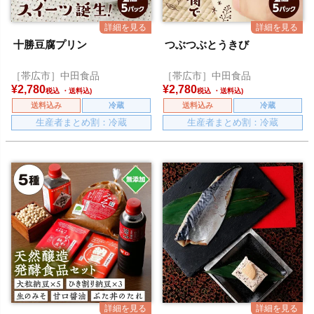
十勝豆腐プリン
つぶつぶとうきび
［帯広市］中田食品
［帯広市］中田食品
¥
2,780
¥
2,780
税込
税込
送料込み
冷蔵
送料込み
冷蔵
生産者まとめ割：冷蔵
生産者まとめ割：冷蔵