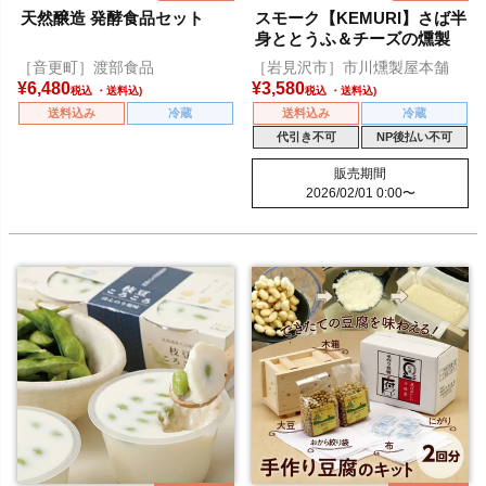
天然醸造 発酵食品セット
スモーク【KEMURI】さば半
身ととうふ＆チーズの燻製
［音更町］渡部食品
［岩見沢市］市川燻製屋本舗
¥
6,480
¥
3,580
税込
税込
送料込み
冷蔵
送料込み
冷蔵
代引き不可
NP後払い不可
販売期間
2026/02/01 0:00
〜