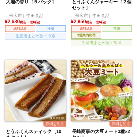
大地の香り［５パック］
とうふくんジャーキー［２個
セット］
［帯広市］中田食品
［帯広市］中田食品
¥
2,630
¥
2,950
税込
税込
送料込み
冷蔵
送料込み
常温
3営業内出荷
生産者まとめ割：冷蔵
生産者まとめ割：常温
とうふくんスティック［10
長崎商事の大豆ミート3種×2