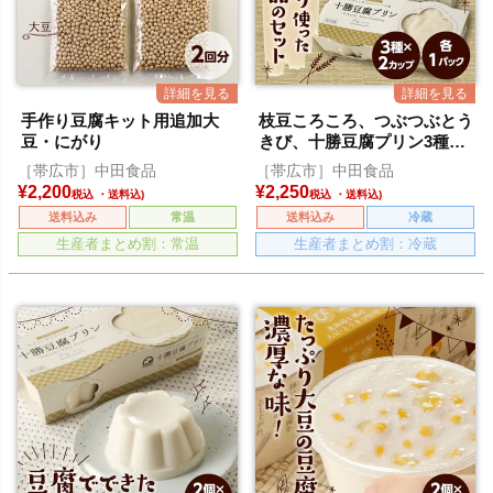
手作り豆腐キット用追加大
枝豆ころころ、つぶつぶとう
豆・にがり
きび、十勝豆腐プリン3種セ
ット
［帯広市］中田食品
［帯広市］中田食品
¥
2,200
¥
2,250
税込
税込
送料込み
常温
送料込み
冷蔵
生産者まとめ割：常温
生産者まとめ割：冷蔵