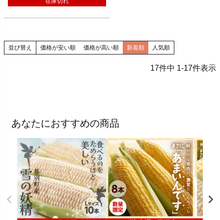
在庫切れ
並び替え
価格が安い順
価格が高い順
新着順
人気順
17
件中
1
-
17
件表示
あなたにおすすめの商品