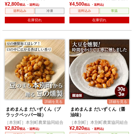
¥
2,800
¥
4,500
税込
税込
送料込み
冷凍
送料込み
常温
在庫切れ
在庫切れ
まめまんま だいずくん（ブ
まめまんま だいずくん（醤
ラックペッパー味）
油味）
［本別町］本別町農業協同組合
［本別町］本別町農業協同組合
¥
2,820
¥
2,820
税込
税込