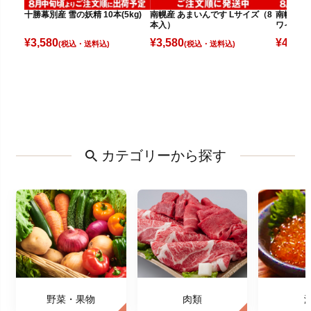
南幌産 あまいんです Lサイズ（8
十勝幕別産 雪の妖精 10本(5kg)
南幌産 
本入）
ワイト（
¥
3,580
¥
3,580
¥
4,080
(税込)
(税込)
カテゴリーから探す
野菜・果物
肉類