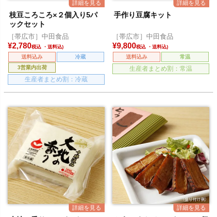
枝豆ころころ×２個入り5パ
手作り豆腐キット
ックセット
［帯広市］中田食品
［帯広市］中田食品
¥
2,780
¥
9,800
税込
税込
送料込み
冷蔵
送料込み
常温
3営業内出荷
生産者まとめ割：常温
生産者まとめ割：冷蔵