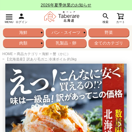
2026年夏季休業のお知らせ
MENU
ログイン
検索
カート
海鮮
パン・スイーツ
野菜
肉類
乳製品・卵
全てのカテゴリ
HOME
商品カテゴリ
海鮮
蟹（かに）
【北海道産】訳あり毛ガニ 冷凍ボイル 約3kg