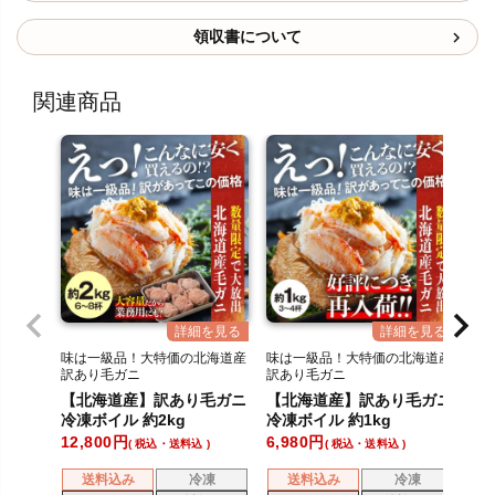
領収書について
関連商品
味は一級品！大特価の北海道産
味は一級品！大特価の北海道産
身
訳あり毛ガニ
訳あり毛ガニ
シ
通
【北海道産】訳あり毛ガニ
【北海道産】訳あり毛ガニ
稚
冷凍ボイル 約2kg
冷凍ボイル 約1kg
～9
12,800
6,980
10
税込・送料込
税込・送料込
送料込み
冷凍
送料込み
冷凍