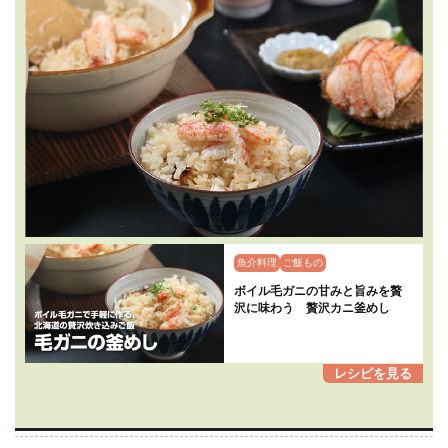
魚介料理
ご飯もの
ボイル毛ガニの甘みと旨みを贅
沢に味わう 贅沢カニ釜めし