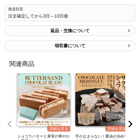
発送目安
注文確定してから3日～10日後
返品・交換について
領収書について
関連商品
ショコラバターと果実の華やか
手が止まらない！醤油が決め手
北