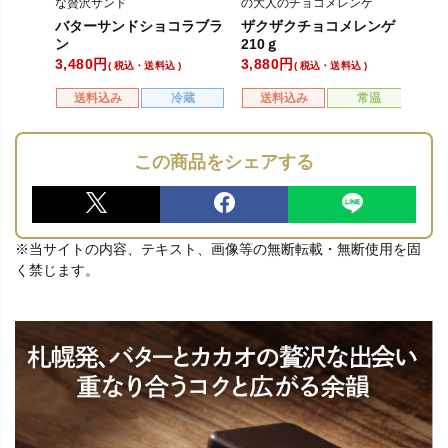
な贅沢サンド
の大人のチョコメレンゲ
ド
冷
バターサンドショコラブラ
ザクザクチョコメレンゲ
熟
し
ン
210ｇ
3,480
3,880
5,
税込・送料込
税込・送料込
送料込み
冷蔵
送料込み
常温
この商品をシェアする
※当サイトの内容、テキスト、画像等の無断転載・無断使用を固
く禁じます。