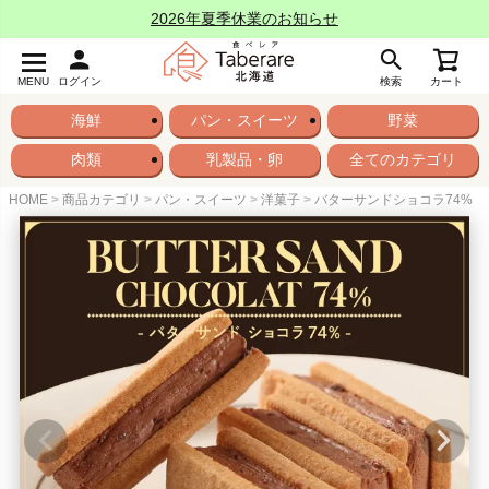
2026年夏季休業のお知らせ
MENU
ログイン
検索
カート
海鮮
パン・スイーツ
野菜
肉類
乳製品・卵
全てのカテゴリ
HOME
商品カテゴリ
パン・スイーツ
洋菓子
バターサンドショコラ74%