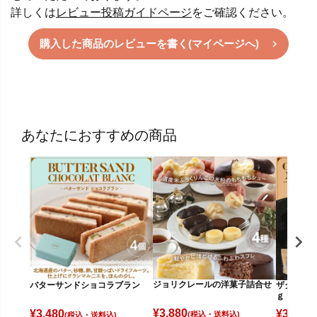
詳しくは
レビュー投稿ガイドページ
をご確認ください。
購入した商品のレビューを書く(マイページへ)
あなたにおすすめの商品
ジョリクレールの洋菓子詰合せ
バターサンドショコラブラン
ザクザクチ
ｇ
¥
3,880
¥
3,480
¥
3,880
(税込)
(税込)
(