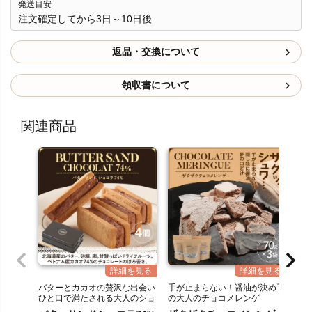
発送目安
注文確定してから3日～10日後
返品・交換について
領収書について
関連商品
バターとカカオの贅沢な出会い
手が止まらない！醤油が決め手
北
ひと口で満たされる大人のショ
の大人のチョコメレンゲ
ド
コラ
冷