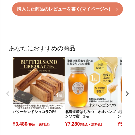
購入した商品のレビューを書く(マイページへ)
あなたにおすすめの商品
バターサンドショコラ74%
北海道産はちみつ オオハンゴ
北海道産
ンソウ蜜 1㎏
ンソウ蜜 
¥
3,480
¥
7,280
¥
5,480
(税込)
(税込)
(