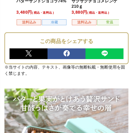
バターサンドショコラ74%
ザクザクチョコメレンゲ
熟
し
210ｇ
3,480
3,880
5,
税込・送料込
税込・送料込
送料込み
冷蔵
送料込み
常温
この商品をシェアする
※当サイトの内容、テキスト、画像等の無断転載・無断使用を固
く禁じます。