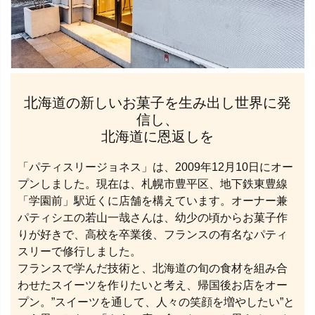
北海道の新しいお菓⼦を⽣み出し世界に発
信し、
北海道に恩返しを
「パティスリージョネス」は、2009年12⽉10⽇にオー
プンしました。現在は、札幌市豊平区、地下鉄東豊線
「学園前」駅近くに店舗を構えています。オーナー兼
パティシエの若山一哉さんは、幼少の頃からお菓⼦作
りが好きで、⾼校を卒業後、フランスの有名なパティ
スリーで修⾏しました。
フランスで学んだ技術と、北海道の旬の⾷材を組み合
わせたスイーツを作りたいと考え、帰国後お店をオー
プン。”スイーツを通して、⼈々の笑顔を増やしたい”と