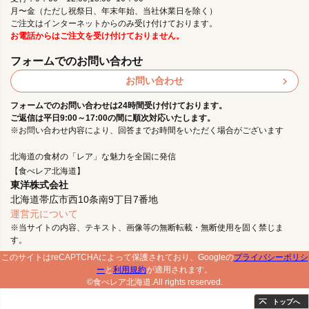
月〜金（ただし祝祭日、年末年始、当社休業日を除く）
ご注文はインターネットからのみ受け付けております。
お電話からはご注文を受け付けておりません。
フォームでのお問い合わせ
お問い合わせ
フォームでのお問い合わせは24時間受け付けております。
ご返信は平日9:00～17:00の間に順次対応いたします。
※お問い合わせ内容により、回答までお時間をいただく場合がございます
北海道の食材の「レア」な魅力を全国に発信
【食べレア北海道】
東洋株式会社
北海道帯広市西10条南9丁目7番地
運営元について
※当サイトの内容、テキスト、画像等の無断転載・無断使用を固く禁じま
す。
このサイトはreCAPTCHAによって保護されており、Googleの
プライバシーポリシ
ー
と
利用規約
が適用されます。
©食べレア北海道.All rights reserved.
トップへ