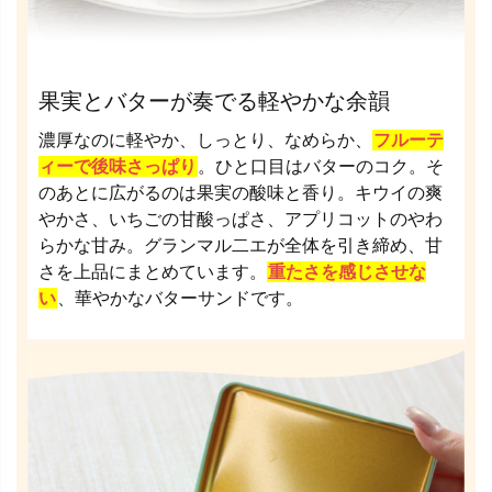
果実とバターが奏でる軽やかな余韻
濃厚なのに軽やか、しっとり、なめらか、
フルーテ
ィーで後味さっぱり
。ひと口目はバターのコク。そ
のあとに広がるのは果実の酸味と香り。キウイの爽
やかさ、いちごの甘酸っぱさ、アプリコットのやわ
らかな甘み。グランマル二エが全体を引き締め、甘
さを上品にまとめています。
重たさを感じさせな
い
、華やかなバターサンドです。