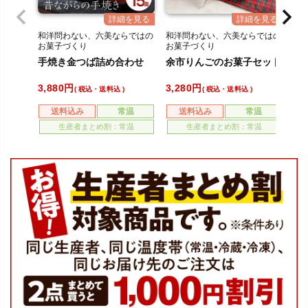
和洋問わない、六美ならではの
和洋問わない、六美ならではの
和
お菓子づくり
お菓子づくり
お
手焼き金つば詰め合わせ
余市りんごのお菓子セット
小
入
3,880
3,280
6,
税込・送料込
税込・送料込
送料込み
常温
送料込み
常温
生産者まとめ割：常温
生産者まとめ割：常温