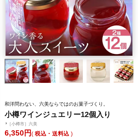
和洋問わない、六美ならではのお菓子づくり。
小樽ワインジュエリー12個入り
［小樽市］六美
6,350
税込・送料込