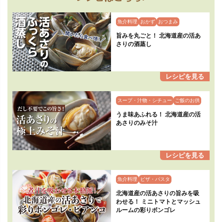
魚介料理
おかず
おつまみ
旨みを丸ごと！ 北海道産の活あ
さりの酒蒸し
スープ・汁物・シチュー
ご飯のお供
うま味あふれる！ 北海道産の活
あさりのみそ汁
魚介料理
ピザ・パスタ
北海道産の活あさりの旨みを吸
わせる！ ミニトマトとマッシュ
ルームの彩りボンゴレ