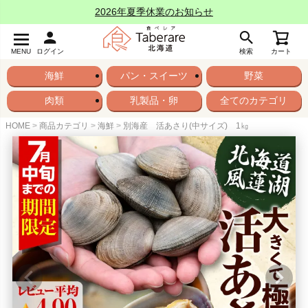
2026年夏季休業のお知らせ
MENU
ログイン
検索
カート
海鮮
パン・スイーツ
野菜
肉類
乳製品・卵
全てのカテゴリ
HOME
商品カテゴリ
海鮮
別海産 活あさり(中サイズ) 1㎏