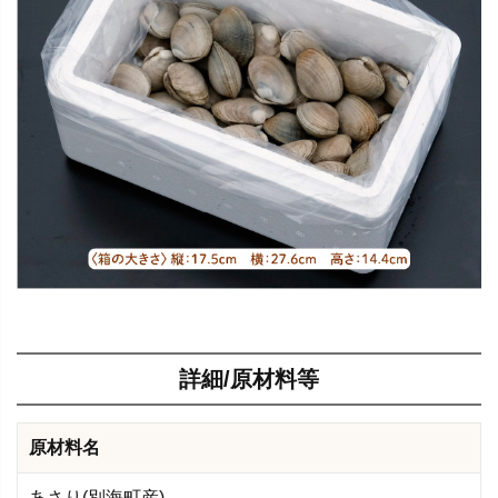
詳細/原材料等
原材料名
あさり(別海町産)