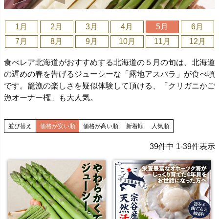
1月
2月
3月
4月
5月
6月
7月
8月
9月
10月
11月
12月
食べレア北海道がおすすめする北海道の５月の旬は、北海道
の遅めの春を告げるジューシーな「露地アスパラ」が食べ頃
です。籠漁の楽しさを疑似体験して頂ける、「クリガニかご
漁オーナー権」も大人気。
並び替え
価格が安い順
価格が高い順
新着順
人気順
39
件中
1
-
39
件表示