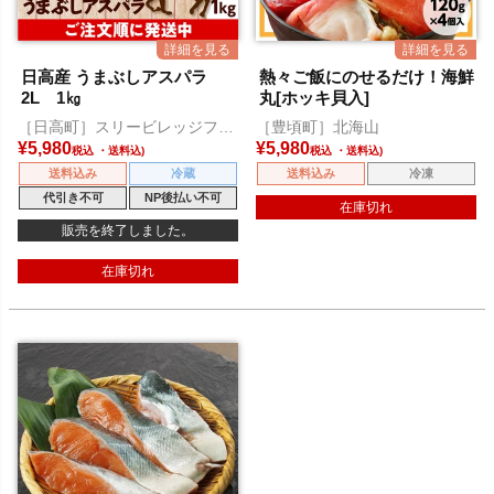
日高産 うまぶしアスパラ
熱々ご飯にのせるだけ！海鮮
2L 1㎏
丸[ホッキ貝入]
［日高町］スリービレッジファ
［豊頃町］北海山
ーム
¥
5,980
¥
5,980
税込
税込
送料込み
冷蔵
送料込み
冷凍
代引き不可
NP後払い不可
在庫切れ
販売を終了しました。
在庫切れ