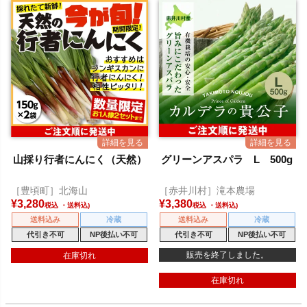
山採り行者にんにく（天然）
グリーンアスパラ L 500g
［豊頃町］北海山
［赤井川村］滝本農場
¥
3,280
¥
3,380
税込
税込
送料込み
冷蔵
送料込み
冷蔵
代引き不可
NP後払い不可
代引き不可
NP後払い不可
販売を終了しました。
在庫切れ
在庫切れ