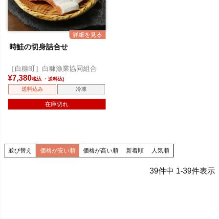
時鮭の切身詰合せ
［白糠町］白糠漁業協同組合
¥
7,380
税込
送料込み
冷凍
在庫切れ
並び替え
価格が安い順
価格が高い順
新着順
人気順
39
件中
1
-
39
件表示