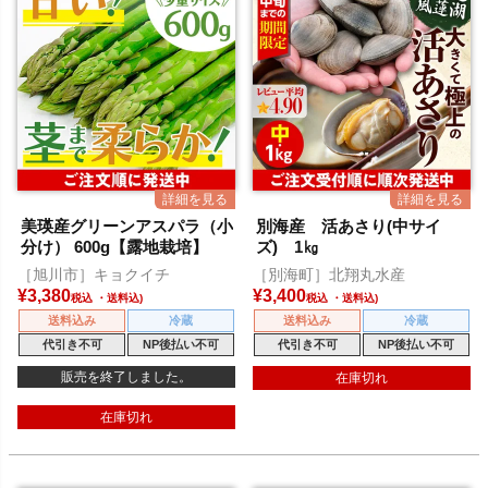
美瑛産グリーンアスパラ（小
別海産 活あさり(中サイ
分け） 600g【露地栽培】
ズ) 1㎏
［旭川市］キョクイチ
［別海町］北翔丸水産
¥
3,380
¥
3,400
税込
税込
送料込み
冷蔵
送料込み
冷蔵
代引き不可
NP後払い不可
代引き不可
NP後払い不可
販売を終了しました。
在庫切れ
在庫切れ