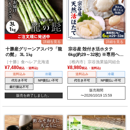
十勝産グリーンアスパラ「龍
宗谷産 殻付き活ホタテ
の髭」 3L 1㎏
6kg(約29～32枚) ※専用ヘラ
付き
［十勝］食べレア北海道
［稚内市］宗谷漁業協同組合
¥
7,480
¥
8,980
税込
税込
送料込み
冷蔵
送料込み
冷蔵
代引き不可
NP後払い不可
代引き不可
NP後払い不可
銀行振込不可
販売期間
販売を終了しました。
〜
2026/10/19 15:59