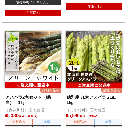
販売を終了しました。
在庫切れ
在庫切れ
アスパラ2色セット（緑/
穂別産 丸太アスパラ 2L/L
白） 1㎏
1kg
［赤井川村］滝本農場
［むかわ町］石崎農園
¥
5,380
¥
5,580
税込
税込
送料込み
冷蔵
送料込み
冷蔵