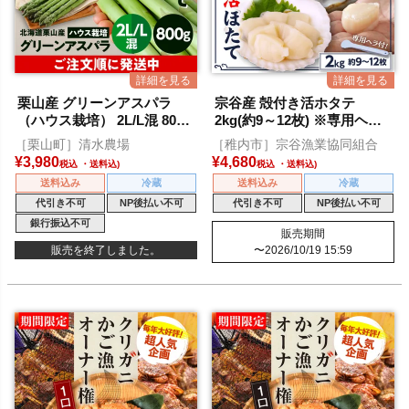
栗山産 グリーンアスパラ
宗谷産 殻付き活ホタテ
（ハウス栽培） 2L/L混 800
2kg(約9～12枚) ※専用ヘラ
ｇ
付き
［栗山町］清水農場
［稚内市］宗谷漁業協同組合
¥
3,980
¥
4,680
税込
税込
送料込み
冷蔵
送料込み
冷蔵
代引き不可
NP後払い不可
代引き不可
NP後払い不可
銀行振込不可
販売期間
販売を終了しました。
〜
2026/10/19 15:59