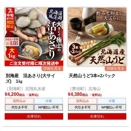
別海産 活あさり(大サイ
天然山うど3本×2パック
ズ) 1㎏
［別海町］北翔丸水産
［豊頃町］北海山
¥
4,200
¥
4,380
税込
税込
送料込み
冷蔵
送料込み
冷蔵
代引き不可
NP後払い不可
代引き不可
NP後払い不可
在庫切れ
在庫切れ