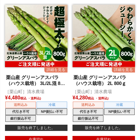
栗山産 グリーンアスパラ
栗山産 グリーンアスパラ
（ハウス栽培） 3L/2L混 800
（ハウス栽培） 2L 800ｇ
ｇ
［栗山町］清水農場
［栗山町］清水農場
¥
4,480
¥
4,280
税込
税込
送料込み
冷蔵
送料込み
冷蔵
代引き不可
NP後払い不可
代引き不可
NP後払い不可
銀行振込不可
銀行振込不可
販売を終了しました。
販売を終了しました。
在庫切れ
在庫切れ