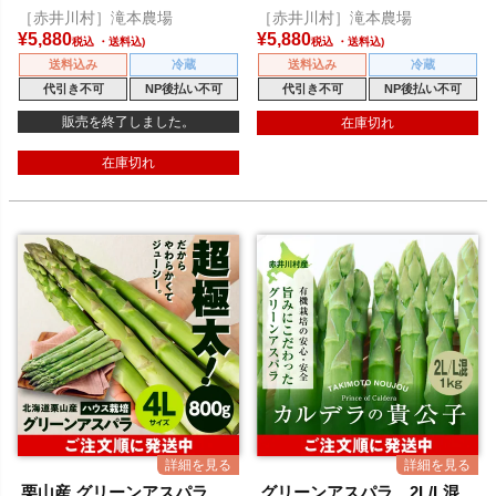
［赤井川村］滝本農場
［赤井川村］滝本農場
¥
5,880
¥
5,880
税込
税込
送料込み
冷蔵
送料込み
冷蔵
代引き不可
NP後払い不可
代引き不可
NP後払い不可
販売を終了しました。
在庫切れ
在庫切れ
栗山産 グリーンアスパラ
グリーンアスパラ 2L/L混