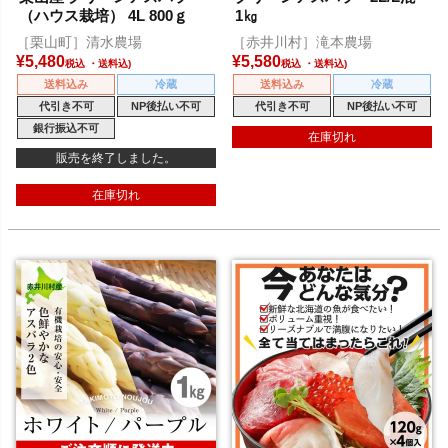
（ハウス栽培） 4L 800ｇ
1㎏
［栗山町］清水農場
［赤井川村］滝本農場
¥
5,480
¥
5,580
税込
税込
送料込み
冷蔵
送料込み
冷蔵
代引き不可
NP後払い不可
代引き不可
NP後払い不可
銀行振込不可
在庫切れ
販売を終了しました。
在庫切れ