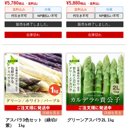
¥
5,780
¥
5,880
税込
税込
送料込み
冷蔵
送料込み
冷蔵
代引き不可
NP後払い不可
代引き不可
NP後払い不可
販売を終了しました。
販売を終了しました。
在庫切れ
在庫切れ
アスパラ3色セット（緑/白/
グリーンアスパラ2L 1㎏
紫） 1㎏