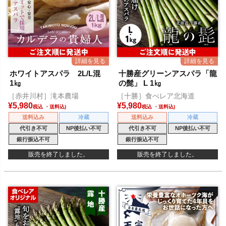
ホワイトアスパラ 2L/L混
十勝産グリーンアスパラ「龍
1㎏
の髭」 L 1㎏
［赤井川村］滝本農場
［十勝］食べレア北海道
¥
5,980
¥
5,980
税込
税込
送料込み
冷蔵
送料込み
冷蔵
代引き不可
NP後払い不可
代引き不可
NP後払い不可
銀行振込不可
銀行振込不可
販売を終了しました。
販売を終了しました。