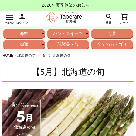
2026年夏季休業のお知らせ
MENU
ログイン
検索
カート
海鮮
パン・スイーツ
野菜
肉類
乳製品・卵
全てのカテゴリ
HOME
北海道の旬
【5月】北海道の旬
【5月】北海道の旬