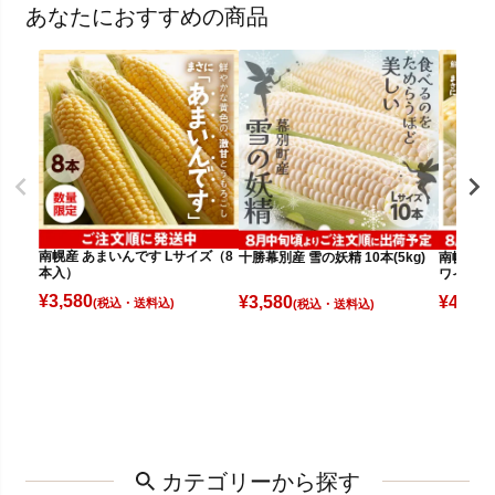
あなたにおすすめの商品
南幌産 あまいんです Lサイズ（8
十勝幕別産 雪の妖精 10本(5kg)
南幌産 
本入）
ワイト（
¥
3,580
¥
3,580
¥
4,080
(税込)
(税込)
カテゴリーから探す