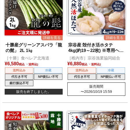
十勝産グリーンアスパラ「龍
宗谷産 殻付き活ホタテ
の髭」 2L 1㎏
4kg(約19～22枚) ※専用ヘラ
付き
［十勝］食べレア北海道
［稚内市］宗谷漁業協同組合
¥
6,580
¥
6,880
税込
税込
送料込み
冷蔵
送料込み
冷蔵
代引き不可
NP後払い不可
代引き不可
NP後払い不可
銀行振込不可
販売期間
販売を終了しました。
〜
2026/10/19 15:59