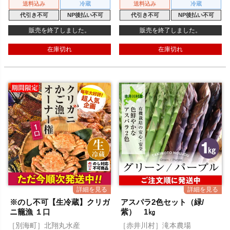
送料込み
冷蔵
送料込み
冷蔵
代引き不可
NP後払い不可
代引き不可
NP後払い不可
販売を終了しました。
販売を終了しました。
在庫切れ
在庫切れ
※のし不可【生冷蔵】クリガ
アスパラ2色セット（緑/
ニ籠漁 １口
紫） 1㎏
［別海町］北翔丸水産
［赤井川村］滝本農場