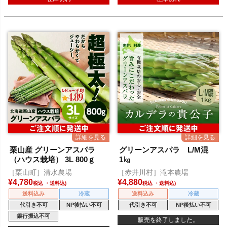
栗山産 グリーンアスパラ
グリーンアスパラ L/M混
（ハウス栽培） 3L 800ｇ
1㎏
［栗山町］清水農場
［赤井川村］滝本農場
¥
4,780
¥
4,880
税込
税込
送料込み
冷蔵
送料込み
冷蔵
代引き不可
NP後払い不可
代引き不可
NP後払い不可
銀行振込不可
販売を終了しました。