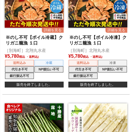
※のし不可【ボイル冷蔵】ク
※のし不可【ボイル冷凍】ク
リガニ籠漁 １口
リガニ籠漁 １口
［別海町］北翔丸水産
［別海町］北翔丸水産
¥
5,780
¥
5,780
税込
税込
送料込み
冷蔵
送料込み
冷凍
代引き不可
NP後払い不可
代引き不可
NP後払い不可
銀行振込不可
銀行振込不可
販売を終了しました。
販売を終了しました。