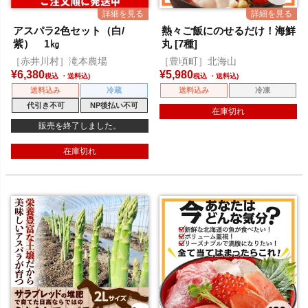
アスパラ2色セット（白/
熱々ご飯にのせるだけ！海鮮
紫） 1㎏
丸 [7種]
［赤井川村］滝本農場
［豊頃町］北海山
¥
6,380
¥
5,980
税込
税込
送料込み
冷蔵
送料込み
冷凍
代引き不可
NP後払い不可
在庫切れ
販売を終了しました。
在庫切れ