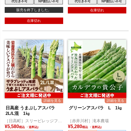
代引き不可
NP後払い不可
代引き不可
NP後払い不可
販売を終了しました。
在庫切れ
在庫切れ
日高産 うまぶしアスパラ
グリーンアスパラ L 1㎏
2L/L混 1㎏
［日高町］スリービレッジファ
［赤井川村］滝本農場
ーム
¥
5,580
¥
5,280
税込
税込