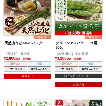
天然山うど3本×1パック
グリーンアスパラ L/M混
500g
［豊頃町］北海山
［赤井川村］滝本農場
¥
2,880
¥
3,180
税込
税込
送料込み
冷蔵
送料込み
冷蔵
代引き不可
NP後払い不可
代引き不可
NP後払い不可
販売を終了しました。
在庫切れ
在庫切れ