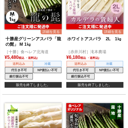
十勝産グリーンアスパラ「龍
ホワイトアスパラ 2L 1㎏
の髭」 M 1㎏
［十勝］食べレア北海道
［赤井川村］滝本農場
¥
5,480
¥
6,180
税込
税込
送料込み
冷蔵
送料込み
冷蔵
代引き不可
NP後払い不可
代引き不可
NP後払い不可
銀行振込不可
銀行振込不可
販売を終了しました。
販売を終了しました。