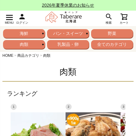
2026年夏季休業のお知らせ
MENU
ログイン
検索
カート
海鮮
パン・スイーツ
野菜
肉類
乳製品・卵
全てのカテゴリ
HOME
商品カテゴリ
肉類
肉類
ランキング
1
2
3