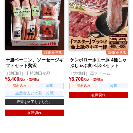
十勝ベーコン、ソーセージギ
ケンボローホエー豚 4種しゃ
フトセット贅沢
ぶしゃぶ食べ比べセット
［池田町］十勝池田食品
［大樹町］源ファーム
¥
6,400
¥
5,700
税込
税込
送料込み
冷蔵
送料込み
冷蔵
生産者まとめ割：冷蔵
在庫切れ
販売を終了しました。
在庫切れ