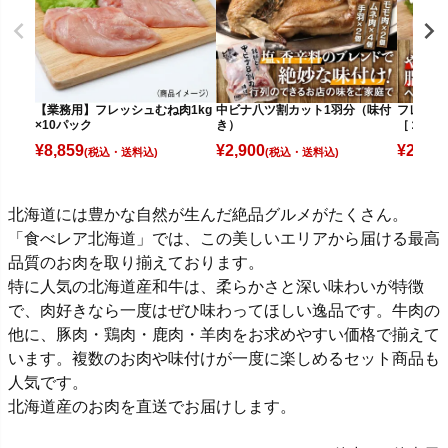
【業務用】フレッシュむね肉1kg
中ビナ八ツ割カット1羽分（味付
フレッシ
×10パック
き）
［２パッ
¥
8,859
¥
2,900
¥
2,900
(税込)
(税込)
北海道には豊かな自然が生んだ絶品グルメがたくさん。
「食べレア北海道」では、この美しいエリアから届ける最高
品質のお肉を取り揃えております。
特に人気の北海道産和牛は、柔らかさと深い味わいが特徴
で、肉好きなら一度はぜひ味わってほしい逸品です。牛肉の
他に、豚肉・鶏肉・鹿肉・羊肉をお求めやすい価格で揃えて
います。複数のお肉や味付けが一度に楽しめるセット商品も
人気です。
北海道産のお肉を直送でお届けします。