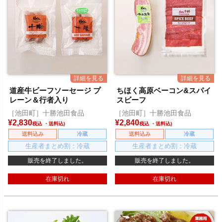
道産牛ビーフソーセージ プ
ちほく高原ベーコン&スパイ
レーン＆行者入り
スビーフ
［池田町］十勝池田食品
［池田町］十勝池田食品
¥
2,830
¥
2,840
税込
税込
送料込み
冷蔵
送料込み
冷蔵
生産者まとめ割：冷蔵
生産者まとめ割：冷蔵
販売を終了しました。
販売を終了しました。
在庫切れ
在庫切れ