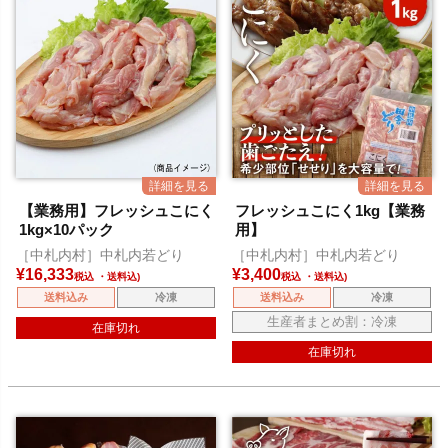
【業務用】フレッシュこにく
フレッシュこにく1kg【業務
1kg×10パック
用】
［中札内村］中札内若どり
［中札内村］中札内若どり
¥
16,333
¥
3,400
税込
税込
送料込み
冷凍
送料込み
冷凍
生産者まとめ割：冷凍
在庫切れ
在庫切れ