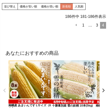
並び替え
価格が安い順
価格が高い順
新着順
人気順
186
件中
181
-
186
件表示
1
…
3
4
あなたにおすすめの商品
南幌産 あまいんです Lサイズ（8
十勝幕別産 雪の妖精 10本(5kg)
南幌産 