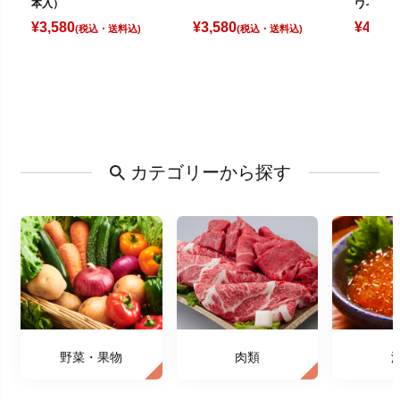
本入）
ワイト（
¥
3,580
¥
3,580
¥
4,080
(税込)
(税込)
カテゴリーから探す
野菜・果物
肉類