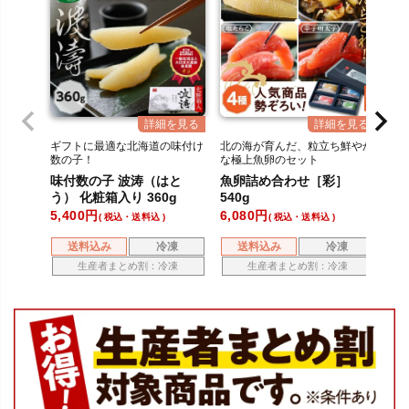
ギフトに最適な北海道の味付け
北の海が育んだ、粒立ち鮮やか
太
数の子！
な極上魚卵のセット
た
味付数の子 波涛（はと
魚卵詰め合わせ［彩］
松
う） 化粧箱入り 360g
540g
5,400
6,080
5,
税込・送料込
税込・送料込
送料込み
冷凍
送料込み
冷凍
生産者まとめ割：冷凍
生産者まとめ割：冷凍