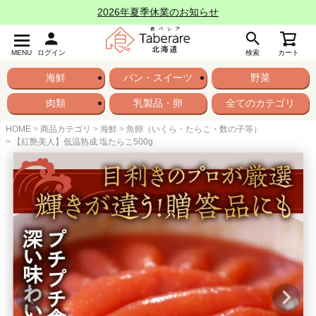
2026年夏季休業のお知らせ
MENU
ログイン
検索
カート
海鮮
パン・スイーツ
野菜
肉類
乳製品・卵
全てのカテゴリ
HOME
商品カテゴリ
海鮮
魚卵（いくら・たらこ・数の子等）
【紅艶美人】低温熟成 塩たらこ500g