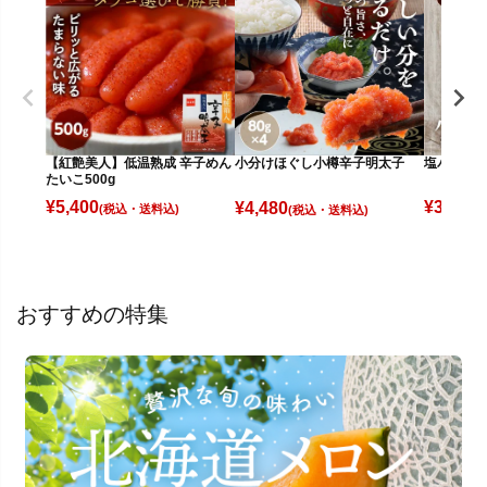
【紅艶美人】低温熟成 辛子めん
塩バター大
小分けほぐし小樽辛子明太子
たいこ500g
¥
5,400
¥
3,580
¥
4,480
(税込)
(
(税込)
おすすめの特集