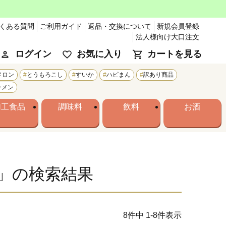
くある質問
ご利用ガイド
返品・交換について
新規会員登録
法人様向け大口注文
ログイン
お気に入り
カートを見る
メロン
とうもろこし
すいか
ハピまん
訳あり商品
ーメン
加工食品
調味料
飲料
お酒
」の検索結果
8
件中
1
-
8
件表示