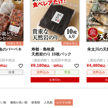
魚のバーベキ
寿都・島牧産
朱太川の天然
天然岩のり 10枚パック
田田中商店
［黒松内町］丸田田中商店
［黒松内町］
¥
9,180
¥
4,480
税込
税込
冷凍
送料込み
常温
送料込み
在庫切れ
在
安い順
価格が高い順
新着順
人気順
おすすめ順