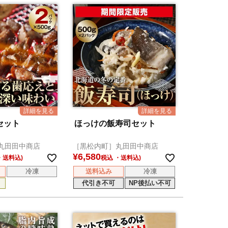
セット
ほっけの飯寿司セット
丸田田中商店
［黒松内町］丸田田中商店
¥
6,580
税込
冷凍
送料込み
冷凍
代引き不可
NP後払い不可