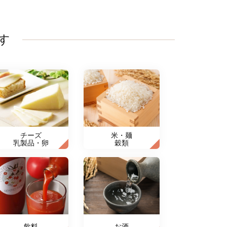
す
チーズ
米・麺
乳製品・卵
穀類
飲料
お酒