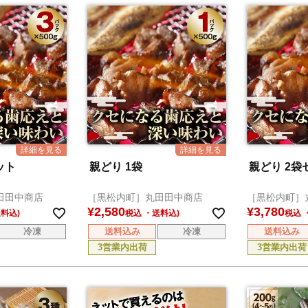
ット
親どり 1袋
親どり 2袋
田田中商店
［黒松内町］丸田田中商店
［黒松内町］
¥
2,580
¥
3,780
税込
税込
冷凍
送料込み
冷凍
送料込み
3営業内出荷
3営業内出荷