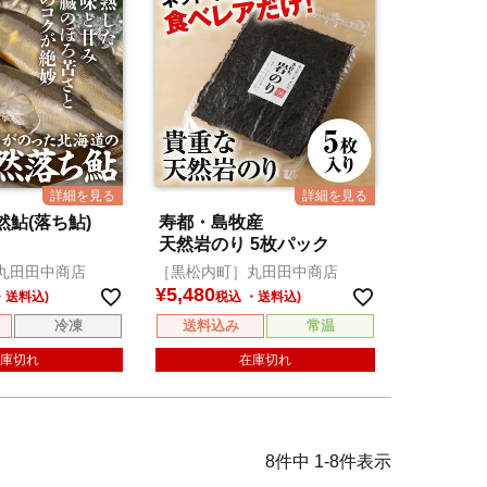
鮎(落ち鮎)
寿都・島牧産
天然岩のり 5枚パック
丸田田中商店
［黒松内町］丸田田中商店
¥
5,480
税込
冷凍
送料込み
常温
庫切れ
在庫切れ
8
件中
1
-
8
件表示