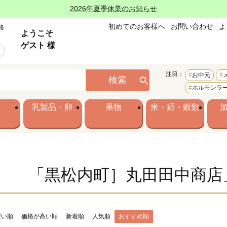
2026年夏季休業のお知らせ
初めてのお客様へ
お問い合わせ
よ
格
ようこそ
ゲスト 様
注目：
お中元
検索
ホルモンラ
乳製品・卵
果物
米・麺・穀類
「黒松内町］丸田田中商店
安い順
価格が高い順
新着順
人気順
おすすめ順