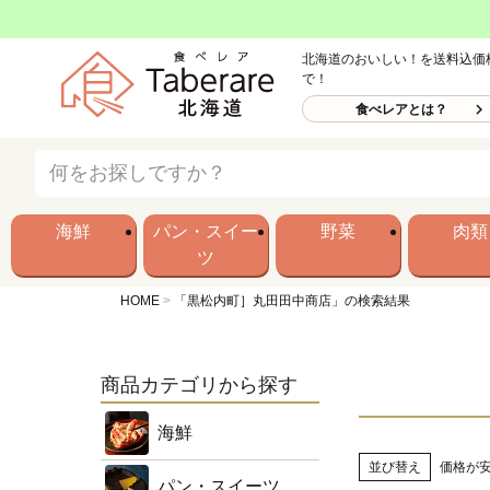
北海道のおいしい！を送料込価
で！
食べレアとは？
海鮮
パン・スイー
野菜
肉類
ツ
HOME
「黒松内町］丸田田中商店」の検索結果
商品カテゴリから探す
海鮮
並び替え
価格が
パン・スイーツ