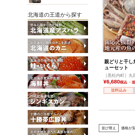
北海道の王道から探す
親どりと干し
ューセット
［黒松内町］丸
¥
6,680
税込
送料込み
並び替え
価格が