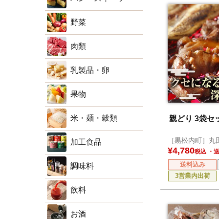
野菜
肉類
乳製品・卵
果物
米・麺・穀類
親どり 3袋セ
［黒松内町］丸
加工食品
¥
4,780
税込
送料込み
調味料
3営業内出荷
飲料
お酒