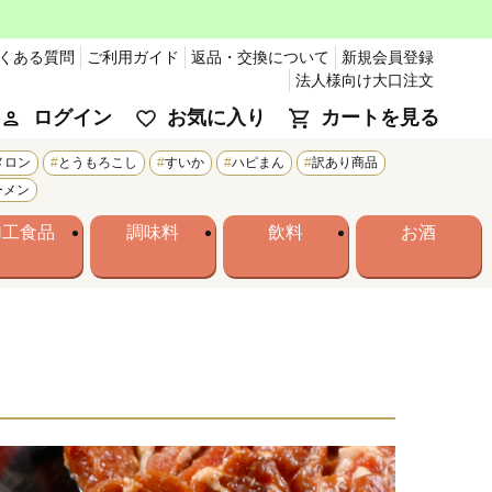
くある質問
ご利用ガイド
返品・交換について
新規会員登録
法人様向け大口注文
ログイン
お気に入り
カートを見る
メロン
とうもろこし
すいか
ハピまん
訳あり商品
ーメン
加工食品
調味料
飲料
お酒