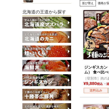
並び替え
価格が
北海道の王道から探す
ジンギスカン
ム） 食べ比べ
［登別市］肉の
¥
9,880
税込
送料込み