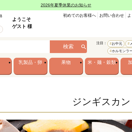
2026年夏季休業のお知らせ
初めてのお客様へ
お問い合わせ
よ
格
ようこそ
ゲスト 様
注目：
お中元
検索
ホルモンラ
乳製品・卵
果物
米・麺・穀類
ジンギスカン