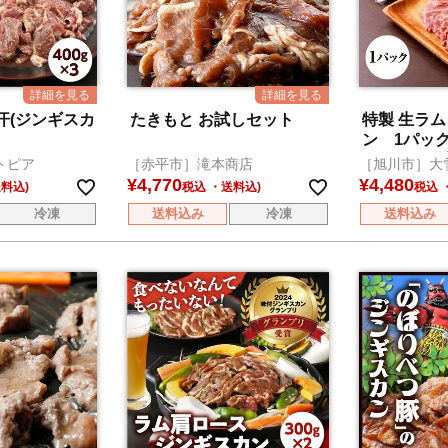
汗(ジンギスカ
たきもと お試しセット
特製 生ラム
ン 1パッ
450g×1・
トピア
［赤平市］滝本商店
［旭川市］大
¥
4,770
¥
4,480
税込
税込
冷凍
送料込み
冷凍
送料込み