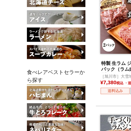
特製 生ラム 
パック（ラム肉
食べレアベストセラーか
別添タレ150g
［旭川市］大雪
ら探す
¥
7,380
税込
送料込み