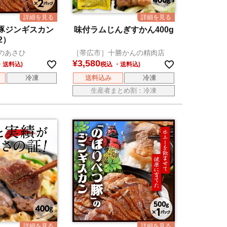
豚ジンギスカン
味付ラムじんぎすかん400g
2）
のあさひ
［帯広市］十勝かんの精肉店
¥
3,580
税込
冷凍
送料込み
冷凍
生産者まとめ割：冷凍