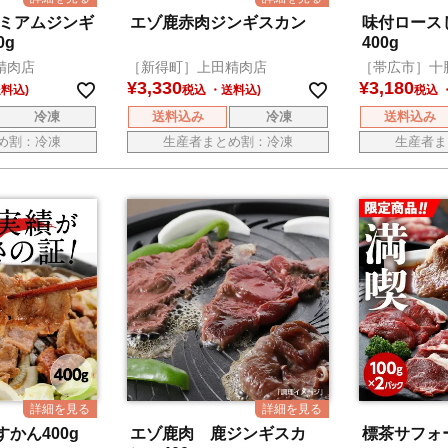
レミアムジンギ
エゾ鹿赤肉ジンギスカン
味付ロース
0g
400g
精肉店
［新得町］上田精肉店
［帯広市］十
¥
3,330
¥
3,180
税込
税込
冷凍
送料込み
冷凍
送料込み
め割：冷凍
生産者まとめ割：冷凍
生産者ま
かん400g
エゾ鹿肉 鹿ジンギスカ
標茶サフォ