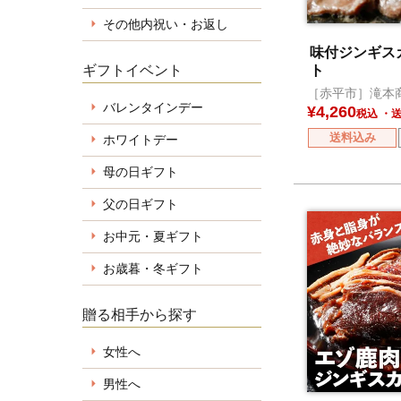
その他内祝い・お返し
味付ジンギスカ
ギフトイベント
ト
［赤平市］滝本
バレンタインデー
¥
4,260
税込
送料込み
ホワイトデー
母の日ギフト
父の日ギフト
お中元・夏ギフト
お歳暮・冬ギフト
贈る相手から探す
女性へ
男性へ