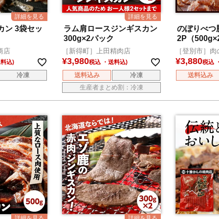
ン 3袋セッ
ラム肩ロースジンギスカン
のぼりべつ
300g×2パック
2P（500g×
商店
［新得町］上田精肉店
［登別市］肉
¥
3,980
¥
3,880
税込
税込
冷凍
送料込み
冷凍
送料込み
生産者まとめ割：冷凍