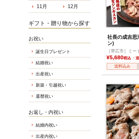
11月
12月
ギフト・贈り物から探す
社長の成吉思
お祝い
ン)
［帯広市］ミー
誕生日プレゼント
¥
5,680
税込
結婚祝い
送料込み
出産祝い
新築・引越祝い
還暦祝い
お返し・内祝い
結婚内祝い
出産内祝い