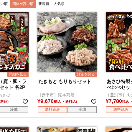
安い順
価格が高い順
新着順
人気順
（鹿・豚・ラ
たきもと もりもりセット
あさひ特製
セット 各2P
べ比べセッ
ダー、ロー
あさひ
［赤平市］滝本商店
［登別市］肉
¥
9,670
¥
7,780
税込
税込
冷凍
送料込み
冷凍
送料込み