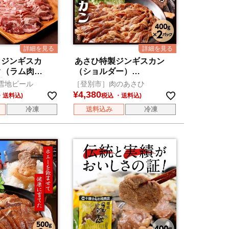
 ジンギスカ
あさひ特製ジンギスカン
ク（ラム肉
（ショルダー）
別添タレ150g）
2P（400g×2）
雪地ビール
［登別市］肉のあさひ
¥
4,380
税込
冷凍
送料込み
冷凍