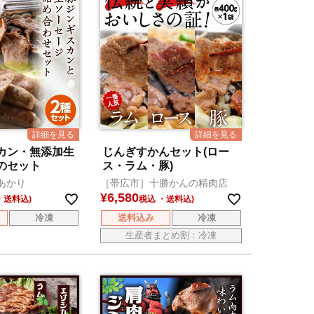
カン・無添加生
じんぎすかんセット(ロー
のセット
ス・ラム・豚)
あかり
［帯広市］十勝かんの精肉店
¥
6,580
税込
冷凍
送料込み
冷凍
生産者まとめ割：冷凍