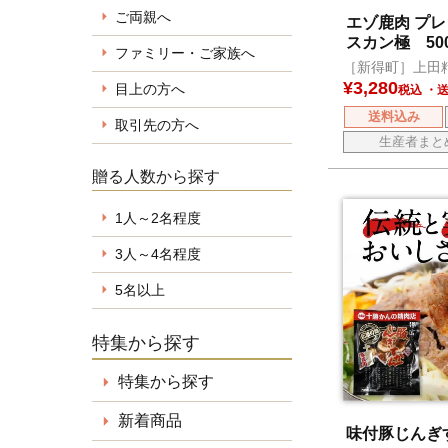
ご両親へ
エゾ鹿肉 プ
スカン極 50
ファミリー・ご家族へ
［新得町］上田
¥
3,280
目上の方へ
税込
送料込み
取引先の方へ
生産者まと
贈る人数から探す
1人～2名程度
3人～4名程度
5名以上
特集から探す
特集から探す
新着商品
味付豚じんぎす