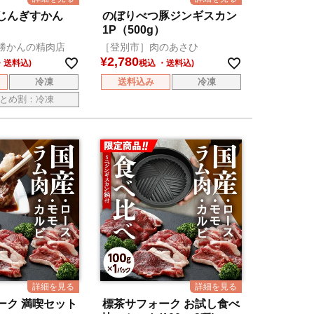
じんぎすかん
のぼりべつ豚ジンギスカン
1P（500g）
勝かんの精肉店
［登別市］肉のあさひ
¥
2,780
税込
冷凍
送料込み
冷凍
とめ割：冷凍
ーク 満喫セット
標茶サフォーク お試し食べ