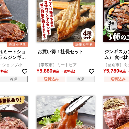
れミートショ
お買い得！社長セット
ジンギスカ
ラムジンギス
ム） 食べ比
4パック
トショップ小久
［帯広市］ミートピア
［登別市］肉
¥
5,880
¥
5,780
税込
税込
冷凍
送料込み
冷凍
送料込み