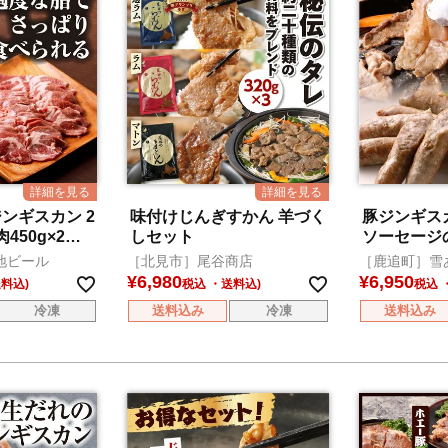
ジンギスカン 2
味付けじんぎすかん 羊づく
豚ジンギス
450g×2・
しセット
ソーセージ
×2）
地ビール
［北見市］尾谷商店
［鹿追町］雪
¥
6,980
¥
6,950
税込
税込
冷凍
送料込み
冷凍
送料込み