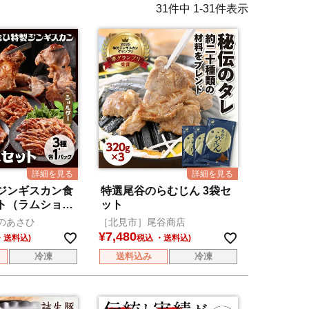
31
件中
1
-
31
件表示
ジンギスカン食
特選尾谷のらむじん 3袋セ
ト（ラムショル
ット
ス、ステーキ）
のあさひ
［北見市］尾谷商店
¥
7,480
税込
冷凍
送料込み
冷凍