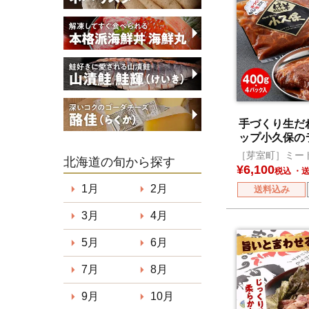
手づくり生だ
ップ小久保の
カン 400g×
［芽室町］ミー
北海道の旬から探す
保
¥
6,100
税込
1月
2月
送料込み
3月
4月
5月
6月
7月
8月
9月
10月