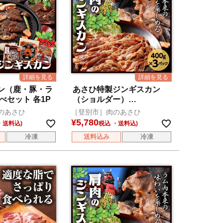
ン（鹿・豚・ラ
あさひ特製ジンギスカン
べセット 各1P
（ショルダー）
3P（400g×3）
のあさひ
［登別市］肉のあさひ
¥
5,780
税込
冷凍
送料込み
冷凍