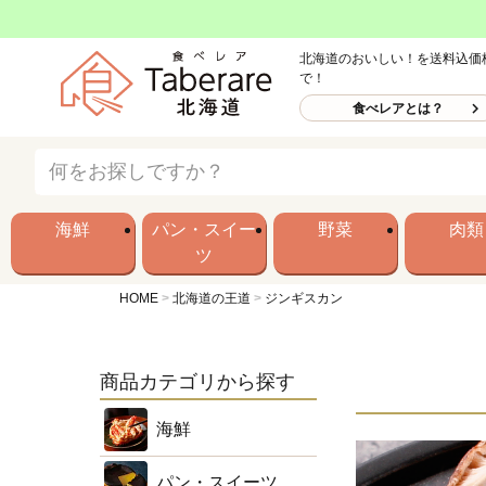
北海道のおいしい！を送料込価
で！
食べレアとは？
海鮮
パン・スイー
野菜
肉類
ツ
HOME
北海道の王道
ジンギスカン
商品カテゴリから探す
海鮮
パン・スイーツ