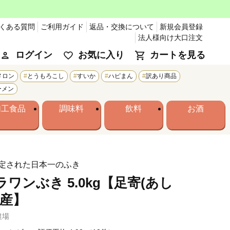
くある質問
ご利用ガイド
返品・交換について
新規会員登録
法人様向け大口注文
ログイン
お気に入り
カートを見る
メロン
とうもろこし
すいか
ハピまん
訳あり商品
ーメン
加工食品
調味料
飲料
お酒
定された日本一のふき
ワンぶき 5.0kg【足寄(あし
特産】
農場