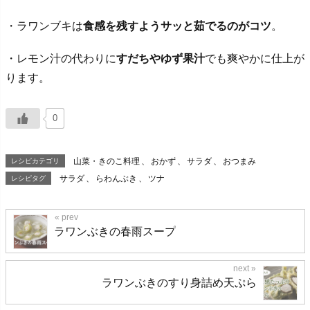
・ラワンブキは
食感を残すようサッと茹でるのがコツ
。
・レモン汁の代わりに
すだちやゆず果汁
でも爽やかに仕上が
ります。
0
山菜・きのこ料理
、
おかず
、
サラダ
、
おつまみ
レシピカテゴリ
サラダ
、
らわんぶき
、
ツナ
レシピタグ
ラワンぶきの春雨スープ
ラワンぶきのすり身詰め天ぷら