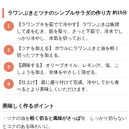
ラワンぶきとツナのシンプルサラダの作り方
約15分
【ラワンブキを茹でて冷やす】 ラワンぶきは板摺
1
して皮をむき、筋を取り、さっと下茹で。冷水でし
っかり冷やし、水気を切っておく。
【ツナを加える】 ボウルにラワンぶきと油を軽く
2
切ったツナを加える。
【調味する】 オリーブオイル、レモン汁、塩、こ
3
しょうを加え、全体をやさしく混ぜる。
【仕上げ】 器に盛り付けて完成。冷やしてから食
4
べるとより美味しくいただけます。
美味しく作るポイント
・ツナの油を
軽く切ると風味がさっぱり
、しっかり切らない
とコクのある味わいに。