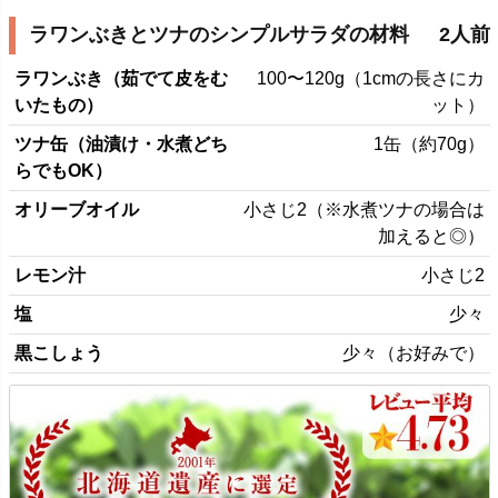
ラワンぶきとツナのシンプルサラダの材料
2人前
ラワンぶき（茹でて皮をむ
100〜120g（1cmの長さにカ
いたもの）
ット）
ツナ缶（油漬け・水煮どち
1缶（約70g）
らでもOK）
オリーブオイル
小さじ2（※水煮ツナの場合は
加えると◎）
レモン汁
小さじ2
塩
少々
黒こしょう
少々（お好みで）