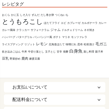
レシピタグ
おくら
かに玉
しそ入り
ずんだ
だし巻き卵
つくねいも
とうもろこし
ほたてフライ
エビ
カプレーゼ
カルボナーラ
カレー
ジャム
カレー風味
クラッカー
サフォークラム
ドルチェドリーム
ネギ焼き
ハンバーグ
バターグリル
バンバンジー風
ポテト
マリネ
モッツァレラ
レモン
毛ガニ
ライスプディング
リゾット
北海道ほたて
味噌だれ
昆布
松前漬け
白身魚
炊き込みごはん
牛丼
牛切り落とし
玉子とじ
甘辛
発酵
蒸し料理
親子丼
豆乳
鹿肉
野菜炒め
麻婆豆腐
お支払いについて
配送料金について